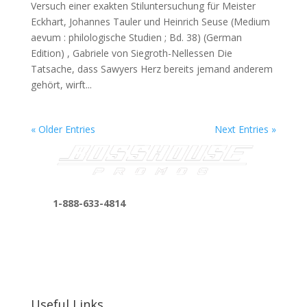
Versuch einer exakten Stiluntersuchung für Meister
Eckhart, Johannes Tauler und Heinrich Seuse (Medium
aevum : philologische Studien ; Bd. 38) (German
Edition) , Gabriele von Siegroth-Nellessen Die
Tatsache, dass Sawyers Herz bereits jemand anderem
gehört, wirft...
« Older Entries
Next Entries »
1-888-633-4814
bosshousepromotions@gmail.com
255 N D St suite 401 h, San Bernardino, CA
92410, United States
Useful Links