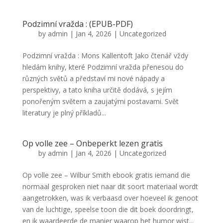
Podzimní vražda : (EPUB-PDF)
by
admin
|
Jan 4, 2026
|
Uncategorized
Podzimní vražda : Mons Kallentoft Jako čtenář vždy
hledám knihy, které Podzimní vražda přenesou do
různých světů a představí mi nové nápady a
perspektivy, a tato kniha určitě dodává, s jejím
ponořeným světem a zaujatými postavami. Svět
literatury je plný příkladů...
Op volle zee – Onbeperkt lezen gratis
by
admin
|
Jan 4, 2026
|
Uncategorized
Op volle zee – Wilbur Smith ebook gratis iemand die
normaal gesproken niet naar dit soort materiaal wordt
aangetrokken, was ik verbaasd over hoeveel ik genoot
van de luchtige, speelse toon die dit boek doordringt,
en ik waardeerde de manier waarop het humor wist...