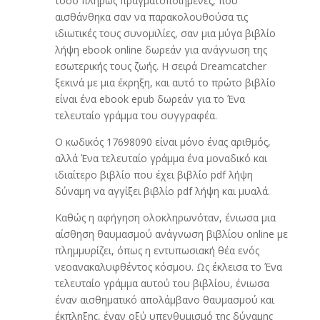
τόσο πλήρως πραγματοποιημένες, που
αισθάνθηκα σαν να παρακολουθούσα τις
ιδιωτικές τους συνομιλίες, σαν μια μύγα βιβλίο
λήψη ebook online δωρεάν για ανάγνωση της
εσωτερικής τους ζωής. Η σειρά Dreamcatcher
ξεκινά με μια έκρηξη, και αυτό το πρώτο βιβλίο
είναι ένα ebook epub δωρεάν για το Ένα
τελευταίο γράμμα του συγγραφέα.
Ο κωδικός 17698090 είναι μόνο ένας αριθμός,
αλλά Ένα τελευταίο γράμμα ένα μοναδικό και
ιδιαίτερο βιβλίο που έχει βιβλίο pdf λήψη
δύναμη να αγγίξει βιβλίο pdf λήψη και μυαλά.
Καθώς η αφήγηση ολοκληρωνόταν, ένιωσα μια
αίσθηση θαυμασμού ανάγνωση βιβλίου online με
πλημμυρίζει, όπως η εντυπωσιακή θέα ενός
νεοανακαλυφθέντος κόσμου. Ως έκλεισα το Ένα
τελευταίο γράμμα αυτού του βιβλίου, ένιωσα
έναν αισθηματικό απολάμβανο θαυμασμού και
έκπληξης, έναν οξύ υπενθυμισμό της δύναμης