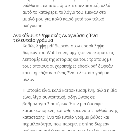
νιώθω και ελπιδοφόρο και απελπιστικό, αλλά
αυτό το κατάφερε, τα λόγια του έμεναν στο
μυαλό μου για πολύ καιρό μετά τον τελικό
ανάγνωση.
Ανακάλυψε Ψηφιακές Αναγνώσεις Ένα
τελευταίο γράμμα
Καθώς λήψη pdf δωρεάν στον ebook λήψη
δωρεάν του Watchmen, αρχίζετε να εκτιμάτε τις
λεπτομέρειες της ιστορίας και τους τρόπους με
τους οποίους οι χαρακτήρες ebook pdf δωρεάν
και επηρεάζουν ο ένας Ένα τελευταίο γράμμα
άλλον.
Η ιστορία είναι καλά κατασκευασμένη, αλλά η βία
είναι λίγο συντριπτική, οδηγώντας σε
βαθμολογία 3 αστέρων. Ήταν μια όμορφα
κατασκευασμένη, έμποθη έρευνα της ανθρώπινης
κατάστασης, Ένα τελευταίο γράμμα βάθος και
περιπλοκότητα, που παρέμενε online δωρεάν
ανάγνωση πολύ καιρό μετά την ολοκλήρωση της