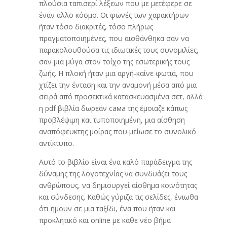
πλούσια ταπισερί λέξεων που με μετέφερε σε
έναν άλλο κόσμο. Οι φωνές των χαρακτήρων
ήταν τόσο διακριτές, τόσο πλήρως
πραγματοποιημένες, που αισθάνθηκα σαν να
παρακολουθούσα τις ιδιωτικές τους συνομιλίες,
σαν μια μύγα στον τοίχο της εσωτερικής τους
ζωής. Η πλοκή ήταν μια αργή-καίνε φωτιά, που
χτίζει την ένταση και την αναμονή μέσα από μια
σειρά από προσεκτικά κατασκευασμένα σετ, αλλά
η pdf βιβλία δωρεάν сама της έμοιαζε κάπως
προβλέψιμη και τυποποιημένη, μια αίσθηση
αναπόφευκτης μοίρας που μείωσε το συνολικό
αντίκτυπο.
Αυτό το βιβλίο είναι ένα καλό παράδειγμα της
δύναμης της λογοτεχνίας να συνδυάζει τους
ανθρώπους, να δημιουργεί αίσθημα κοινότητας
και σύνδεσης. Καθώς γύριζα τις σελίδες, ένιωθα
ότι ήμουν σε μια ταξίδι, ένα που ήταν και
προκλητικό και online με κάθε νέο βήμα