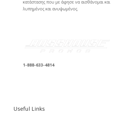
κατάστασης που με άφησε να αισθάνομαι και
λυπημένος και ανυψωμένος.
1-888-633-4814
bosshousepromotions@gmail.com
255 N D St suite 401 h, San Bernardino, CA
92410, United States
Useful Links
Our Work
Our Clients