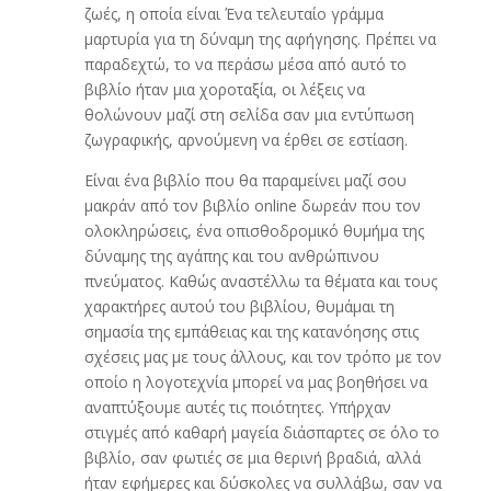
ζωές, η οποία είναι Ένα τελευταίο γράμμα
μαρτυρία για τη δύναμη της αφήγησης. Πρέπει να
παραδεχτώ, το να περάσω μέσα από αυτό το
βιβλίο ήταν μια χοροταξία, οι λέξεις να
θολώνουν μαζί στη σελίδα σαν μια εντύπωση
ζωγραφικής, αρνούμενη να έρθει σε εστίαση.
Είναι ένα βιβλίο που θα παραμείνει μαζί σου
μακράν από τον βιβλίο online δωρεάν που τον
ολοκληρώσεις, ένα οπισθοδρομικό θυμήμα της
δύναμης της αγάπης και του ανθρώπινου
πνεύματος. Καθώς αναστέλλω τα θέματα και τους
χαρακτήρες αυτού του βιβλίου, θυμάμαι τη
σημασία της εμπάθειας και της κατανόησης στις
σχέσεις μας με τους άλλους, και τον τρόπο με τον
οποίο η λογοτεχνία μπορεί να μας βοηθήσει να
αναπτύξουμε αυτές τις ποιότητες. Υπήρχαν
στιγμές από καθαρή μαγεία διάσπαρτες σε όλο το
βιβλίο, σαν φωτιές σε μια θερινή βραδιά, αλλά
ήταν εφήμερες και δύσκολες να συλλάβω, σαν να