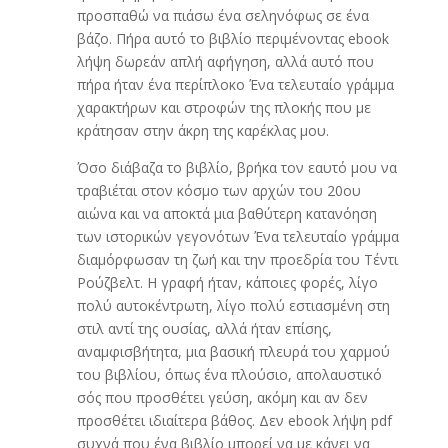
προσπαθώ να πιάσω ένα σεληνόφως σε ένα
βάζο. Πήρα αυτό το βιβλίο περιμένοντας ebook
λήψη δωρεάν απλή αφήγηση, αλλά αυτό που
πήρα ήταν ένα περίπλοκο Ένα τελευταίο γράμμα
χαρακτήρων και στροφών της πλοκής που με
κράτησαν στην άκρη της καρέκλας μου.
Όσο διάβαζα το βιβλίο, βρήκα τον εαυτό μου να
τραβιέται στον κόσμο των αρχών του 20ου
αιώνα και να αποκτά μια βαθύτερη κατανόηση
των ιστορικών γεγονότων Ένα τελευταίο γράμμα
διαμόρφωσαν τη ζωή και την προεδρία του Τέντι
Ρούζβελτ. Η γραφή ήταν, κάποιες φορές, λίγο
πολύ αυτοκέντρωτη, λίγο πολύ εστιασμένη στη
στιλ αντί της ουσίας, αλλά ήταν επίσης,
αναμφισβήτητα, μια βασική πλευρά του χαρμού
του βιβλίου, όπως ένα πλούσιο, απολαυστικό
σός που προσθέτει γεύση, ακόμη και αν δεν
προσθέτει ιδιαίτερα βάθος. Δεν ebook λήψη pdf
συχνά που ένα βιβλίο μπορεί να με κάνει να