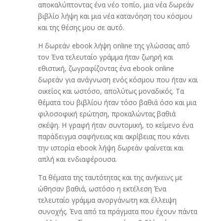
αποκαλύπτοντας ένα νέο τοπίο, μια νέα δωρεάν
βιβλίο λήψη και μια νέα κατανόηση του κόσμου
και της θέσης μου σε αυτό.
Η δωρεάν ebook λήψη online της γλώσσας από
τον Ένα τελευταίο γράμμα ήταν ζωηρή και
εθιστική, ζωγραφίζοντας ένα ebook online
δωρεάν για ανάγνωση ενός κόσμου που ήταν και
οικείος και ωστόσο, απολύτως μοναδικός. Τα
θέματα του βιβλίου ήταν τόσο βαθιά όσο και μια
φιλοσοφική ερώτηση, προκαλώντας βαθιά
σκέψη. Η γραφή ήταν συντομική, το κείμενο ένα
παράδειγμα σαφήνειας και ακρίβειας που κάνει
την ιστορία ebook λήψη δωρεάν φαίνεται και
απλή και ενδιαφέρουσα.
Τα θέματα της ταυτότητας και της ανήκεινς με
ώθησαν βαθιά, ωστόσο η εκτέλεση Ένα
τελευταίο γράμμα ανοργάνωτη και έλλειψη
συνοχής. Ένα από τα πράγματα που έχουν πάντα