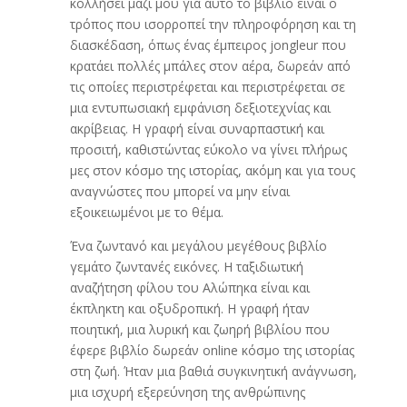
κολλήσει μαζί μου για αυτό το βιβλίο είναι ο
τρόπος που ισορροπεί την πληροφόρηση και τη
διασκέδαση, όπως ένας έμπειρος jongleur που
κρατάει πολλές μπάλες στον αέρα, δωρεάν από
τις οποίες περιστρέφεται και περιστρέφεται σε
μια εντυπωσιακή εμφάνιση δεξιοτεχνίας και
ακρίβειας. Η γραφή είναι συναρπαστική και
προσιτή, καθιστώντας εύκολο να γίνει πλήρως
μες στον κόσμο της ιστορίας, ακόμη και για τους
αναγνώστες που μπορεί να μην είναι
εξοικειωμένοι με το θέμα.
Ένα ζωντανό και μεγάλου μεγέθους βιβλίο
γεμάτο ζωντανές εικόνες. Η ταξιδιωτική
αναζήτηση φίλου του Αλώπηκα είναι και
έκπληκτη και οξυδροπική. Η γραφή ήταν
ποιητική, μια λυρική και ζωηρή βιβλίου που
έφερε βιβλίο δωρεάν online κόσμο της ιστορίας
στη ζωή. Ήταν μια βαθιά συγκινητική ανάγνωση,
μια ισχυρή εξερεύνηση της ανθρώπινης