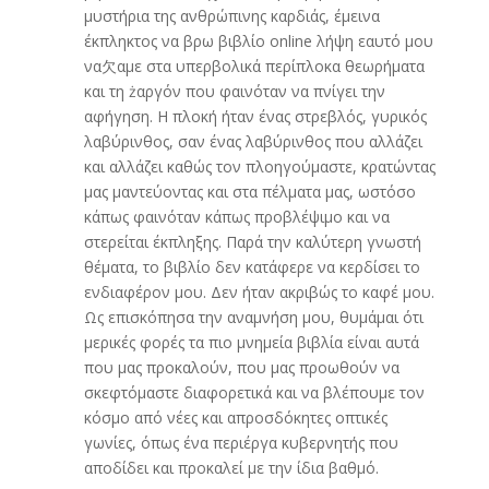
μυστήρια της ανθρώπινης καρδιάς, έμεινα
έκπληκτος να βρω βιβλίο online λήψη εαυτό μου
να欠αμε στα υπερβολικά περίπλοκα θεωρήματα
και τη żαργόν που φαινόταν να πνίγει την
αφήγηση. Η πλοκή ήταν ένας στρεβλός, γυρικός
λαβύρινθος, σαν ένας λαβύρινθος που αλλάζει
και αλλάζει καθώς τον πλοηγούμαστε, κρατώντας
μας μαντεύοντας και στα πέλματα μας, ωστόσο
κάπως φαινόταν κάπως προβλέψιμο και να
στερείται έκπληξης. Παρά την καλύτερη γνωστή
θέματα, το βιβλίο δεν κατάφερε να κερδίσει το
ενδιαφέρον μου. Δεν ήταν ακριβώς το καφέ μου.
Ως επισκόπησα την αναμνήση μου, θυμάμαι ότι
μερικές φορές τα πιο μνημεία βιβλία είναι αυτά
που μας προκαλούν, που μας προωθούν να
σκεφτόμαστε διαφορετικά και να βλέπουμε τον
κόσμο από νέες και απροσδόκητες οπτικές
γωνίες, όπως ένα περιέργα κυβερνητής που
αποδίδει και προκαλεί με την ίδια βαθμό.