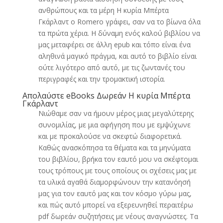
ανθρώπους και τα μέρη Η κυρία Μπέρτα
Γκάρλαντ ο Romero γράφει, σαν να το βίωνα όλα
τα πρώτα χέρια. Η δύναμη ενός καλού βιβλίου να
μας μεταφέρει σε άλλη epub και τόπο είναι ένα
αληθινά μαγικό πράγμα, και αυτό το βιβλίο είναι
ούτε λιγότερο από αυτό, με τις ζωντανές του
περιγραφές και την τρομακτική ιστορία.
Απολαύστε eBooks Δωρεάν Η κυρία Μπέρτα
Γκάρλαντ
Νιώθαμε σαν να ήμουν μέρος μιας μεγαλύτερης
συνομιλίας, με μια αφήγηση που με εμψύχωνε
και με προκαλούσε να σκεφτώ διαφορετικά.
Καθώς ανασκόπησα τα θέματα και τα μηνύματα
του βιβλίου, βρήκα τον εαυτό μου να σκέφτομαι
τους τρόπους με τους οποίους οι σχέσεις μας με
τα υλικά αγαθά διαμορφώνουν την κατανόησή
μας για τον εαυτό μας και τον κόσμο γύρω μας,
και πώς αυτό μπορεί να εξερευνηθεί περαιτέρω
pdf δωρεάν συζητήσεις με νέους αναγνώστες. Τα