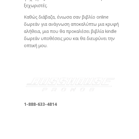
ξεχωριστές.
Καθώς διάβαζα, ένιωσα σαν βιβλίο online
δωρεάν για ανάγνωση αποκαλύπτω μια κρυφή
αλήθεια, μια που θα προκαλέσει βιβλία kindle
δωρεάν υποθέσεις μου και θα διευρύνει την
οπτική μου.
1-888-633-4814
bosshousepromotions@gmail.com
255 N D St suite 401 h, San Bernardino, CA
92410, United States