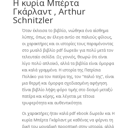
Η κυρία Μπέρτα
Γκάρλαντ , Arthur
Schnitzler
Όταν έκλεισα το βιβλίο, νιώθηκα ένα αίσθημα
λύπης, όπως αν έλεγα αντίο σε παλιούς φίλους,
οι χαρακτήρες και οι ιστορίες τους παραμένοντας
στο μυαλό βιβλίο pdf δωρεάν για πολύ μετά τον
τελευταίο σελίδα. Ως γονιός, θεωρώ ότι είναι
λίγο πολύ απλοϊκό, αλλά τα βιβλία είναι όμορφα
και καλά γραμμένα. Η ιστορία της Πατρίσια
Πολάκο για τον πατέρα της, τον “παλιό της”, είναι
μια θερμή και όμορφα σχεδιασμένη αφήγηση.
Είναι βιβλίο λήψη φόρο τιμής στο δεσμό μεταξύ
πατέρα και κόρης, και λέγεται με τέτοια
τρυφερότητα και αυθεντικότητα.
Οι χαρακτήρες ήταν καλά pdf ebook δωρεάν και Η
κυρία Μπέρτα Γκάρλαντ με καθένας να φέρνει τη
δική του μοναδική προοπτική στην ιστορία, αλλά