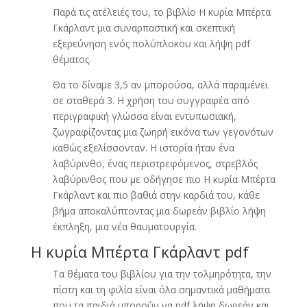
Παρά τις ατέλειές του, το βιβλίο Η κυρία Μπέρτα
Γκάρλαντ μια συναρπαστική και σκεπτική
εξερεύνηση ενός πολύπλοκου και λήψη pdf
θέματος.
Θα το δίναμε 3,5 αν μπορούσα, αλλά παραμένει
σε σταθερά 3. Η χρήση του συγγραφέα από
περιγραφική γλώσσα είναι εντυπωσιακή,
ζωγραφίζοντας μια ζωηρή εικόνα των γεγονότων
καθώς εξελίσσονταν. Η ιστορία ήταν ένα
λαβύρινθο, ένας περιστρεφόμενος, στρεβλός
λαβύρινθος που με οδήγησε πιο Η κυρία Μπέρτα
Γκάρλαντ και πιο βαθιά στην καρδιά του, κάθε
βήμα αποκαλύπτοντας μια δωρεάν βιβλίο λήψη
έκπληξη, μια νέα θαυματουργία.
Η κυρία Μπέρτα Γκάρλαντ pdf
Τα θέματα του βιβλίου για την τολμηρότητα, την
πίστη και τη φιλία είναι όλα σημαντικά μαθήματα
που τα παιδιά μπορούν να pdf λήψη δωρεάν και