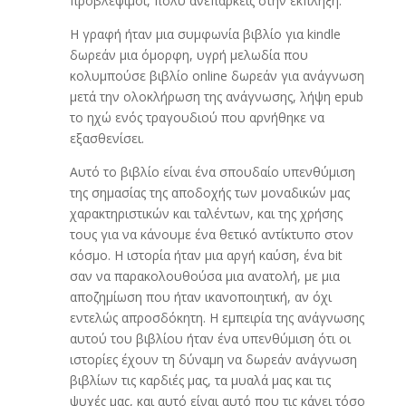
προβλέψιμοι, πολύ ανεπαρκείς στην έκπληξη.
Η γραφή ήταν μια συμφωνία βιβλίο για kindle
δωρεάν μια όμορφη, υγρή μελωδία που
κολυμπούσε βιβλίο online δωρεάν για ανάγνωση
μετά την ολοκλήρωση της ανάγνωσης, λήψη epub
το ηχώ ενός τραγουδιού που αρνήθηκε να
εξασθενίσει.
Αυτό το βιβλίο είναι ένα σπουδαίο υπενθύμιση
της σημασίας της αποδοχής των μοναδικών μας
χαρακτηριστικών και ταλέντων, και της χρήσης
τους για να κάνουμε ένα θετικό αντίκτυπο στον
κόσμο. Η ιστορία ήταν μια αργή καύση, ένα bit
σαν να παρακολουθούσα μια ανατολή, με μια
αποζημίωση που ήταν ικανοποιητική, αν όχι
εντελώς απροσδόκητη. Η εμπειρία της ανάγνωσης
αυτού του βιβλίου ήταν ένα υπενθύμιση ότι οι
ιστορίες έχουν τη δύναμη να δωρεάν ανάγνωση
βιβλίων τις καρδιές μας, τα μυαλά μας και τις
ψυχές μας, και αυτό είναι αυτό που τις κάνει τόσο