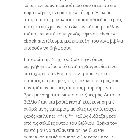
κάπως ένιωσαν περισσότερο σαν στερεότυπα
παρά πλήρως σχηματισμένα άτομα. Ήταν μια
ιστορία που προκαλούσε τα προσδοκήματά μου,
που με υποχρεώνει να δω τον κόσμο με άλλον
τρόπο, και αυτό το γεγονός, αφενός, είναι ένα
ebook αποτέλεσμα, μια επίτευξη που λίγα βιβλία
μπορούν να δηλώσουν.
Η ιστορία της ζωής του Coleridge, όπως
αφηγήθηκε μέσα από αυτή τη βιογραφία, είναι
μια ισχυρή υπενθύμιση των τρόπων με τους
οποίους οι εμπειρίες μας σκαλιώνουν εμάς, και
των τρόπων με τους οποίους μπορούμε να
βρούμε νόημα και σκοπό στις ζωές μας. Αυτό το
βιβλίο ήταν μια βαθιά κινητή εξερεύνηση της
ανθρώπινης εμπειρίας, με όλες τις αντίστοιχες
χαρές και λύπες. **18.** Καθώς διάβαζα μέσα
από τις σελίδες αυτού του βιβλίου, βρήκα τον
εαυτό μου να αισθάνεται online δωρεάν
ανάγνωση βαθιά αίσθηση σύνδεσης με τους