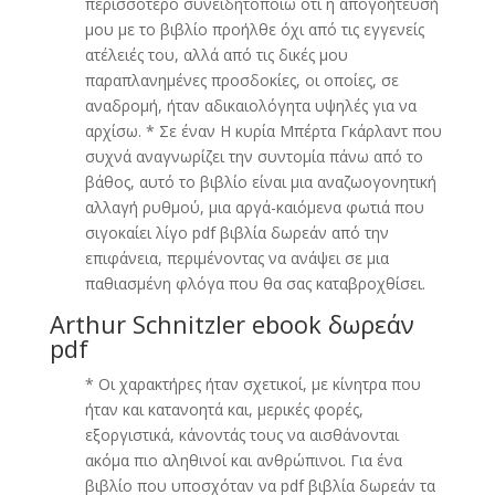
περισσότερο συνειδητοποιώ ότι η απογοήτευσή
μου με το βιβλίο προήλθε όχι από τις εγγενείς
ατέλειές του, αλλά από τις δικές μου
παραπλανημένες προσδοκίες, οι οποίες, σε
αναδρομή, ήταν αδικαιολόγητα υψηλές για να
αρχίσω. * Σε έναν Η κυρία Μπέρτα Γκάρλαντ που
συχνά αναγνωρίζει την συντομία πάνω από το
βάθος, αυτό το βιβλίο είναι μια αναζωογονητική
αλλαγή ρυθμού, μια αργά-καιόμενα φωτιά που
σιγοκαίει λίγο pdf βιβλία δωρεάν από την
επιφάνεια, περιμένοντας να ανάψει σε μια
παθιασμένη φλόγα που θα σας καταβροχθίσει.
Arthur Schnitzler ebook δωρεάν
pdf
* Οι χαρακτήρες ήταν σχετικοί, με κίνητρα που
ήταν και κατανοητά και, μερικές φορές,
εξοργιστικά, κάνοντάς τους να αισθάνονται
ακόμα πιο αληθινοί και ανθρώπινοι. Για ένα
βιβλίο που υποσχόταν να pdf βιβλία δωρεάν τα