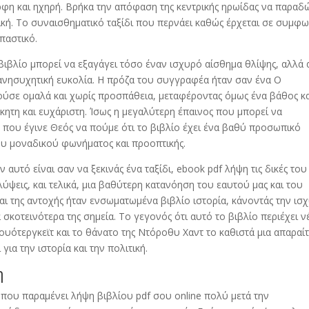
φη και ηχηρή. Βρήκα την απόφαση της κεντρικής ηρωίδας να παραδ
χτική. Το συναισθηματικό ταξίδι που περνάει καθώς έρχεται σε συμφω
ρπαστικό.
ιβλίο μπορεί να εξαγάγει τόσο έναν ισχυρό αίσθημα θλίψης, αλλά 
ανησυχητική ευκολία. Η πρόζα του συγγραφέα ήταν σαν ένα Ο
ούσε ομαλά και χωρίς προσπάθεια, μεταφέροντας όμως ένα βάθος κ
ητη και ευχάριστη. Ίσως η μεγαλύτερη έπαινος που μπορεί να
ου έγινε Θεός να πούμε ότι το βιβλίο έχει ένα βαθύ προσωπικό
ου μοναδικού φωνήματος και προοπτικής.
 αυτό είναι σαν να ξεκινάς ένα ταξίδι, ebook pdf λήψη τις δικές του
ύψεις, και τελικά, μια βαθύτερη κατανόηση του εαυτού μας και του
αι της αντοχής ήταν ενσωματωμένα βιβλίο ιστορία, κάνοντάς την ισ
σκοτεινότερα της σημεία. Το γεγονός ότι αυτό το βιβλίο περιέχει ν
ουότεργκεϊτ και το θάνατο της Ντόροθυ Χαντ το καθιστά μια απαραί
ια την ιστορία και την πολιτική.
η
 που παραμένει λήψη βιβλίου pdf σου online πολύ μετά την