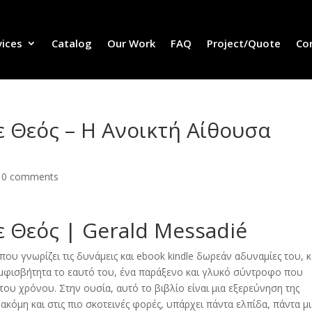
vices
Catalog
Our Work
FAQ
Project/Quote
Co
 Θεός – Η Ανοικτή Αίθουσα
|
0 comments
 Θεός | Gerald Messadié
 που γνωρίζει τις δυνάμεις και ebook kindle δωρεάν αδυναμίες του, κ
ναμφισβήτητα το εαυτό του, ένα παράξενο και γλυκό σύντροφο που
ου χρόνου. Στην ουσία, αυτό το βιβλίο είναι μια εξερεύνηση της
ακόμη και στις πιο σκοτεινές φορές, υπάρχει πάντα ελπίδα, πάντα μ