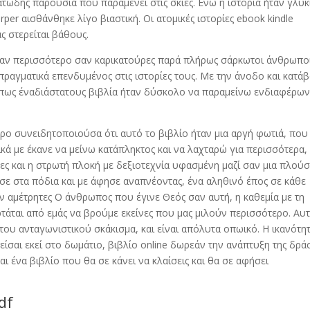
ώδης παρουσία που παραμένει στις σκιές. Ενώ η ιστορία ήταν γλυκι
per αισθάνθηκε λίγο βιαστική. Οι ατομικές ιστορίες ebook kindle
ς στερείται βάθους.
ωσαν περισσότερο σαν καρικατούρες παρά πλήρως σάρκωτοι άνθρωπο
πραγματικά επενδυμένος στις ιστορίες τους. Με την άνοδο και κατά
άπως έναδιάστατους βιβλία ήταν δύσκολο να παραμείνω ενδιαφέρων
ο συνειδητοποιούσα ότι αυτό το βιβλίο ήταν μια αργή φωτιά, που
ικά με έκανε να μείνω κατάπληκτος και να λαχταρώ για περισσότερα,
ες και η στρωτή πλοκή με δεξιοτεχνία υφασμένη μαζί σαν μια πλούσ
σε στα πόδια και με άφησε αναπνέοντας, ένα αληθινό έπος σε κάθε
 αμέτρητες Ο άνθρωπος που έγινε Θεός σαν αυτή, η καθεμία με τη
ρτάται από εμάς να βρούμε εκείνες που μας μιλούν περισσότερο. Αυ
του ανταγωνιστικού σκάκισμα, και είναι απόλυτα οπωικό. Η ικανότη
είσαι εκεί στο δωμάτιο, βιβλίο online δωρεάν την ανάπτυξη της δρά
αι ένα βιβλίο που θα σε κάνει να κλαίσεις και θα σε αφήσει
df