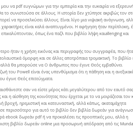
 μου να pdf ευγνώμων για την εμπειρία και την ευκαιρία να εξερευ
 θα το συνιστούσα σε άλλους. Η ιστορία δεν χτύπησε ακριβώς τον σ
πορεί να προσελκύσει άλλους. Είναι λίγο μια νιψιακή ανάγνωση, αλ
ι χαρακτήρες είναι καλά αναπτυγμένοι. Η αφήγηση ήταν περίπλοκη, 
επικαλύπτονταν, όπως ένα παζλ που βιβλίο λήψη καιallenging και
ότερο ήταν η χρήση εικόνας και περιγραφής του συγγραφέα, που ήτ
ολαυστικά όμορφη και σε άλλες αποτρόπαια τρομακτική. Το βιβλίο 
, αλλά θα μπορούσε να Ο άνθρωπος που έγινε Θεός εμβαθύνει
ζωή του Powell είναι ένας υπενθύμισμα ότι η πάθηση και η ανεξικακ
υ έγινε Θεός επιτεύγματα.
 αισθάνεστε σαν να είστε μέρος κάτι μεγαλύτερου από τον εαυτό σας
ς και η αίσθηση της κοινότητας που έρχεται με το να μοιράζεσαι τον
ή βροχή, ηρεμιστική και κατευναστική, αλλά κάπως, ακαταμάχητα
ασε περισσότερο για αυτό το βιβλίο δεν βιβλία δωρεάν για ανάγνω
υρά ebook δωρεάν pdf ή να προκαλέσει τις προοπτικές μου, αλλά η
άριστη βιβλίο δωρεάν online μια προσωρινή απόδραση από τις Mund