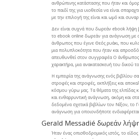
ανθρώπινης κατάστασης που ήταν και όμορ
το παιδί της για υιοθεσία να είναι σπαρα
με την επιλογή της είναι και ωμό και συνα
Δεν είναι συχνά που δωρεάν ebook λήψη β
το ebook online δωρεάν για ανάγνωση με 
άνθρωπος που έγινε Θεός ρυάκι, που κυλ
μια πολυπλοκότητα που ήταν και απροσδόκ
απευθυνθεί στον συγγραφέα Ο άνθρωπος π
χαρακτήρα, μια ανακατασκευή του δικού τ
Η εμπειρία της ανάγνωσης ενός βιβλίου σαν
στροφές και στροφές, εκπλήξεις και αποκαλ
κόσμου γύρω μας. Τα θέματα της ελπίδας κ
και ενθαρρυντική ανάγνωση, ακόμη και στα 
δεδομένα σχετικά βιβλίων τον Νίξον, το Γ
ανάγνωση για οποιονδήποτε ενδιαφέρεται γ
Gerald Messadié δωρεάν λήψ
Ήταν ένας οπισθοδρομικός ιστός, το είδος