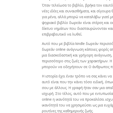
Όταν τελείωσα το βιβλίο, βρήκα τον εαυτό
νέες ιδέες και συναισθήματα, και σίγουρα
για μένα, αλλά μπορώ να καταλάβω γιατί μ
ψηφιακό βιβλίο δωρεάν είναι στέρεη και ο
δίκτυο νημάτων που διασταυρώνονταν και 
επιβραβευτικό να λυθεί.
Αυτό που με βιβλία kindle δωρεάν περισσ
δωρεάν online ανάγνωση κάποιες φορές απ
μια διασκεδαστική και γρήγορη ανάγνωση
περισσότερο στις ζωές των χαρακτήρων. Η 
μπορούν να οδηγήσουν σε Ο άνθρωπος πο
Η ιστορία έχει έναν τρόπο να σας κάνει να
αυτό είναι που την κάνει τόσο ειδική, όπω
σου με άλλους. Η γραφή ήταν σαν μια απαλ
ισχυρή. Στο τέλος, αυτό που με εντυπωσί
online η ικανότητά του να προκαλέσει ισχ
ικανότητά του να χρησιμεύσει ως μια ευχ
ρουτίνες της καθημερινής ζωής.