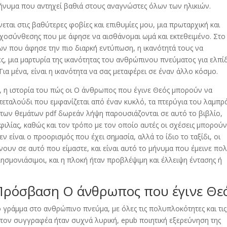
 μήνυμα που αντηχεί βαθιά στους αναγνώστες όλων των ηλικιών.
ται στις βαθύτερες φοβίες και επιθυμίες μου, μια πρωταρχική και
χοσύνθεσης που με άφησε να αισθάνομαι ωμά και εκτεθειμένο. Στο
ρων που άφησε την πιο διαρκή εντύπωση, η ικανότητά τους να
ες, μια μαρτυρία της ικανότητας του ανθρώπινου πνεύματος για ελπί
Για μένα, είναι η ικανότητα να σας μεταφέρει σε έναν άλλο κόσμο.
ς, η ιστορία του πώς οι Ο άνθρωπος που έγινε Θεός μπορούν να
εταλούδι που εμφανίζεται από έναν κυκλό, τα πτερύγια του λαμπρ
των θεμάτων pdf δωρεάν λήψη παρουσιάζονται σε αυτό το βιβλίο,
 φιλίας, καθώς και τον τρόπο με τον οποίο αυτές οι σχέσεις μπορούν
δεν είναι ο προορισμός που έχει σημασία, αλλά το ίδιο το ταξίδι, οι
ουν σε αυτό που είμαστε, και είναι αυτό το μήνυμα που έμεινε πο
λησμονιάσιμοι, και η πλοκή ήταν προβλέψιμη και έλλειψη έντασης ή
Πρόσβαση Ο άνθρωπος που έγινε Θε
ό γράμμα στο ανθρώπινο πνεύμα, με όλες τις πολυπλοκότητες και τις
 τον συγγραφέα ήταν συχνά λυρική, epub ποιητική εξερεύνηση της