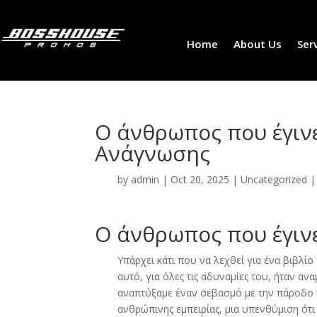
Home
About Us
Ser
Ο άνθρωπος που έγινε
Ανάγνωσης
by
admin
|
Oct 20, 2025
|
Uncategorized
Ο άνθρωπος που έγινε
Υπάρχει κάτι που να λεχθεί για ένα βιβλίο
αυτό, για όλες τις αδυναμίες του, ήταν α
αναπτύξαμε έναν σεβασμό με την πάροδο τ
ανθρώπινης εμπειρίας, μια υπενθύμιση ότι 