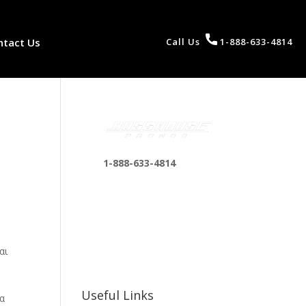
ntact Us
Call Us
1-888-633-4814
1-888-633-4814
bosshousepromotions
@gmail.com
255 N D St suite 401 h,
San Bernardino, CA
αι
92410, United States
Useful Links
ια