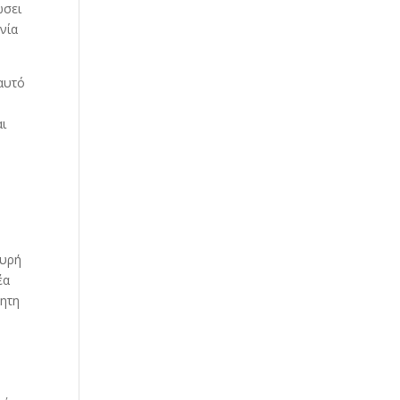
ώσει
νία
αυτό
αι
χυρή
έα
τητη