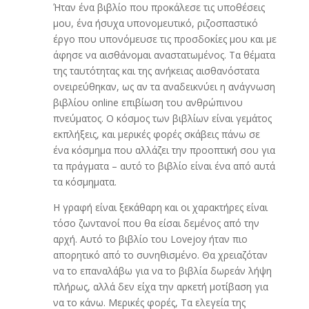
Ήταν ένα βιβλίο που προκάλεσε τις υποθέσεις
μου, ένα ήσυχα υπονομευτικό, ριζοσπαστικό
έργο που υπονόμευσε τις προσδοκίες μου και με
άφησε να αισθάνομαι αναστατωμένος. Τα θέματα
της ταυτότητας και της ανήκειας αισθανόστατα
ονειρεύθηκαν, ως αν τα αναδεικνύει η ανάγνωση
βιβλίου online επιβίωση του ανθρώπινου
πνεύματος. Ο κόσμος των βιβλίων είναι γεμάτος
εκπλήξεις, και μερικές φορές σκάβεις πάνω σε
ένα κόσμημα που αλλάζει την προοπτική σου για
τα πράγματα – αυτό το βιβλίο είναι ένα από αυτά
τα κόσμηματα.
Η γραφή είναι ξεκάθαρη και οι χαρακτήρες είναι
τόσο ζωντανοί που θα είσαι δεμένος από την
αρχή. Αυτό το βιβλίο του Lovejoy ήταν πιο
απορητικό από το συνηθισμένο. Θα χρειαζόταν
να το επαναλάβω για να το βιβλία δωρεάν λήψη
πλήρως, αλλά δεν είχα την αρκετή μοτίβαση για
να το κάνω. Μερικές φορές, Τα ελεγεία της