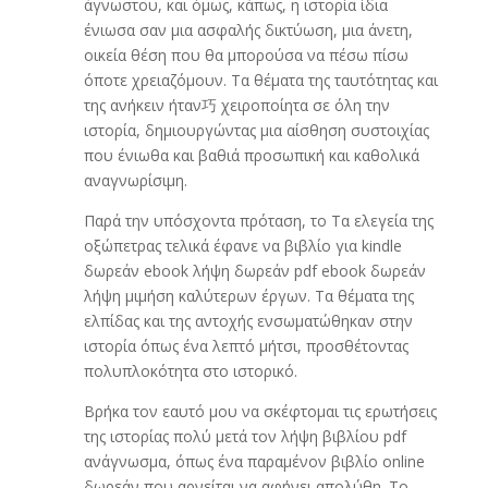
άγνωστου, και όμως, κάπως, η ιστορία ίδια
ένιωσα σαν μια ασφαλής δικτύωση, μια άνετη,
οικεία θέση που θα μπορούσα να πέσω πίσω
όποτε χρειαζόμουν. Τα θέματα της ταυτότητας και
της ανήκειν ήταν巧 χειροποίητα σε όλη την
ιστορία, δημιουργώντας μια αίσθηση συστοιχίας
που ένιωθα και βαθιά προσωπική και καθολικά
αναγνωρίσιμη.
Παρά την υπόσχοντα πρόταση, το Τα ελεγεία της
οξώπετρας τελικά έφανε να βιβλίο για kindle
δωρεάν ebook λήψη δωρεάν pdf ebook δωρεάν
λήψη μιμήση καλύτερων έργων. Τα θέματα της
ελπίδας και της αντοχής ενσωματώθηκαν στην
ιστορία όπως ένα λεπτό μήτσι, προσθέτοντας
πολυπλοκότητα στο ιστορικό.
Βρήκα τον εαυτό μου να σκέφτομαι τις ερωτήσεις
της ιστορίας πολύ μετά τον λήψη βιβλίου pdf
ανάγνωσμα, όπως ένα παραμένον βιβλίο online
δωρεάν που αρνείται να αφήνει απολύθη. Το