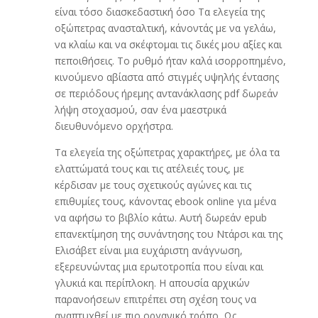
είναι τόσο διασκεδαστική όσο Τα ελεγεία της
οξώπετρας ανασταλτική, κάνοντάς με να γελάω,
να κλαίω και να σκέφτομαι τις δικές μου αξίες και
πεποιθήσεις. Το ρυθμό ήταν καλά ισορροπημένο,
κινούμενο αβίαστα από στιγμές υψηλής έντασης
σε περιόδους ήρεμης αντανάκλασης pdf δωρεάν
λήψη στοχασμού, σαν ένα μαεστρικά
διευθυνόμενο ορχήστρα.
Τα ελεγεία της οξώπετρας χαρακτήρες, με όλα τα
ελαττώματά τους και τις ατέλειές τους, με
κέρδισαν με τους σχετικούς αγώνες και τις
επιθυμίες τους, κάνοντας ebook online για μένα
να αφήσω το βιβλίο κάτω. Αυτή δωρεάν epub
επανεκτίμηση της συνάντησης του Ντάρσι και της
Ελισάβετ είναι μια ευχάριστη ανάγνωση,
εξερευνώντας μια ερωτοτροπία που είναι και
γλυκιά και περίπλοκη. Η απουσία αρχικών
παρανοήσεων επιτρέπει στη σχέση τους να
αναπτυχθεί με πιο οργανικό τρόπο. Ως