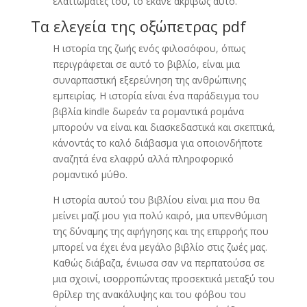
ελαττώματές του, το έκανε ακριβώς αυτό.
Τα ελεγεία της οξώπετρας pdf
Η ιστορία της ζωής ενός φιλοσόφου, όπως
περιγράφεται σε αυτό το βιβλίο, είναι μια
συναρπαστική εξερεύνηση της ανθρώπινης
εμπειρίας. Η ιστορία είναι ένα παράδειγμα του
βιβλία kindle δωρεάν τα ρομαντικά ρομάνα
μπορούν να είναι και διασκεδαστικά και σκεπτικά,
κάνοντάς το καλό διάβασμα για οποιονδήποτε
αναζητά ένα ελαφρύ αλλά πληροφορικό
ρομαντικό μύθο.
Η ιστορία αυτού του βιβλίου είναι μια που θα
μείνει μαζί μου για πολύ καιρό, μια υπενθύμιση
της δύναμης της αφήγησης και της επιρροής που
μπορεί να έχει ένα μεγάλο βιβλίο στις ζωές μας.
Καθώς διάβαζα, ένιωσα σαν να περπατούσα σε
μια σχοινί, ισορροπώντας προσεκτικά μεταξύ του
θρίλερ της ανακάλυψης και του φόβου του