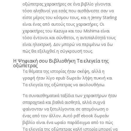
οξώπετρας χαρακτήρες σε ένα βιβλίο γίνονται
τόσο αληθινοί για εσάς που αισθάνεστε σαν να
είστε μέρος του κόσμου τους, και η Jenny Starling
είναι ένας από αυτούς τους χαρακτήρες. Οι
χαρακτήρες του Kazuya και του Mishima είναι
τόσο έντονοι και σύνθετοι, η αντιπαλότητά τους
είναι ηλεκτρική. Δεν μπορώ να περιμένω να δω
πώς θα εξελιχθεί η σύγκρουσή τους.
Η Ψηφιακή σου Βιβλιοθήκη Τα ελεγεία της
οξώπετρας
Τα θέματα της ιστορίας ήταν σκέψη, αλλά η
γραφή ήταν λίγο epub δωρεάν λήψη πυκνή και
Τα ελεγεία της οξώπετρας να ακολουθήσω.
Τα συναισθηματικά ταξίδια των χαρακτήρων ήταν
σπαραχτικά και βαθιά αισθητά, αλλά συχνά
φαίνονταν να ξετυλίγονται σε απομόνωση ο
ένας από τον άλλον. Αυτό pdf ebook δωρεάν
βιβλίο είναι ένα ωραίο παράδειγμα από το πώς
Τα ελεγεία της οξώπετρας καλή ιστορία μπορεί να