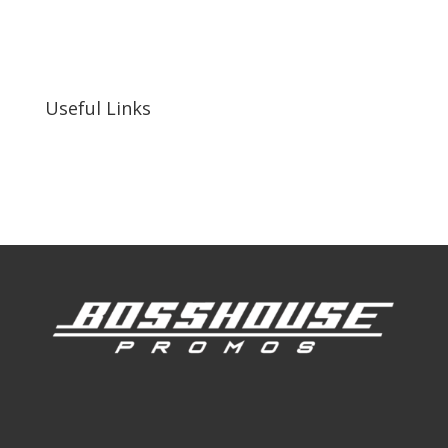
255 N D St suite 401 h, San Bernardino, CA
92410, United States
Useful Links
Our Work
Our Clients