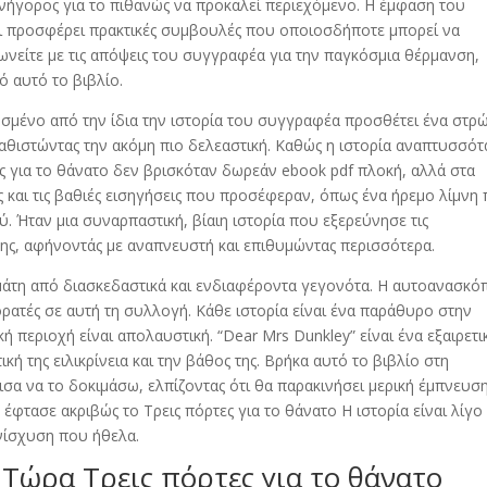
υνήγορος για το πιθανώς να προκαλεί περιεχόμενο. Η έμφαση του
αι προσφέρει πρακτικές συμβουλές που οποιοσδήποτε μπορεί να
νείτε με τις απόψεις του συγγραφέα για την παγκόσμια θέρμανση,
 αυτό το βιβλίο.
ευσμένο από την ίδια την ιστορία του συγγραφέα προσθέτει ένα στρ
καθιστώντας την ακόμη πιο δελεαστική. Καθώς η ιστορία αναπτυσσότ
ες για το θάνατο δεν βρισκόταν δωρεάν ebook pdf πλοκή, αλλά στα
και τις βαθιές εισηγήσεις που προσέφεραν, όπως ένα ήρεμο λίμνη
 Ήταν μια συναρπαστική, βίαιη ιστορία που εξερεύνησε τις
ης, αφήνοντάς με αναπνευστή και επιθυμώντας περισσότερα.
γεμάτη από διασκεδαστικά και ενδιαφέροντα γεγονότα. Η αυτοανασκ
ρατές σε αυτή τη συλλογή. Κάθε ιστορία είναι ένα παράθυρο στην
 περιοχή είναι απολαυστική. “Dear Mrs Dunkley” είναι ένα εξαιρετι
κή της ειλικρίνεια και την βάθος της. Βρήκα αυτό το βιβλίο στη
σα να το δοκιμάσω, ελπίζοντας ότι θα παρακινήσει μερική έμπνευση
έφτασε ακριβώς το Τρεις πόρτες για το θάνατο Η ιστορία είναι λίγο
ενίσχυση που ήθελα.
Τώρα Τρεις πόρτες για το θάνατο