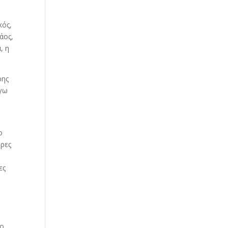
,
κός,
άος,
, η
ρης
ύγω
ο
ήρες
ες
ο,