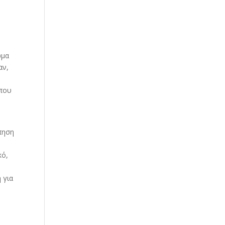
Our Work
Our Clients
ώμα
αν,
 που
όπηση
κό,
 για