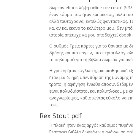
δωρεάν ebook λήψη online τον εαυτό βιβλ
έναν κόσμο που ήταν και οικείος, αλλά τα
αλλά ταυτόχρονα, εντελώς φανταστικός. Τ
και αν και έκανα το καλύτερο μου, δεν μ
ιστορία απέτυχε να μου αποδειχτεί ebook
Ο ρυθμός Τρεις πόρτες για το θάνατο με δε
δράσης και πιο αργών, πιο περισυλλογικ
τη σεβασμού για τη βιβλία δωρεάν για ανά
Η γραφή ήταν εύγλωττη, μια αισθησιακή εξ
ήταν μια ζωηρή υπενθύμιση της δύναμης τ
τρόπο, η αφήγηση ένιωθε αποσυνδεδεμένη,
είναι πολυδιάστατοι και πολύπλοκοι, με κ
αναγνωρίσιμες, καθιστώντας εύκολο να επεν
τους.
Rex Stout pdf
Η πλοκή ήταν ένας αργός καύσιμος πυρήνας
ξεσπάσει βιβλία δωρεάν για ανάγνωση onli