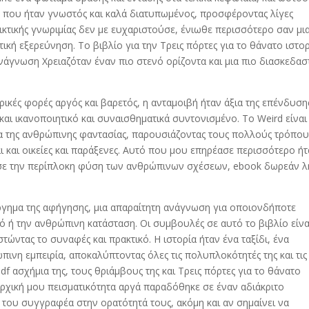
 που ήταν γνωστός και καλά διατυπωμένος, προσφέροντας λίγες
λικτικής γνωριμίας δεν με ευχαριστούσε, ένιωθε περισσότερο σαν μι
κή εξερεύνηση. Το βιβλίο για την Τρεις πόρτες για το θάνατο ιστο
ανάγνωση Χρειαζόταν έναν πιο στενό ορίζοντα και μια πιο διασκεδασ
ικές φορές αργός και βαρετός, η ανταμοιβή ήταν άξια της επένδυση
ι ικανοποιητικό και συναισθηματικά συντονισμένο. Το Weird είναι
α της ανθρώπινης φαντασίας, παρουσιάζοντας τους πολλούς τρόπου
 και οικείες και παράξενες. Αυτό που μου επηρέασε περισσότερο ήτ
ύσε την περίπλοκη φύση των ανθρώπινων σχέσεων, ebook δωρεάν 
ύργημα της αφήγησης, μια απαραίτητη ανάγνωση για οποιονδήποτε
σμό ή την ανθρώπινη κατάσταση. Οι συμβουλές σε αυτό το βιβλίο είνα
στώντας το συναφές και πρακτικό. Η ιστορία ήταν ένα ταξίδι, ένα
ινη εμπειρία, αποκαλύπτοντας όλες τις πολυπλοκότητές της και τις
pdf ασχήμια της, τους θριάμβους της και Τρεις πόρτες για το θάνατο
 αρχική μου πεισματικότητα αργά παραδόθηκε σε έναν αδιάκριτο
 του συγγραφέα στην ορατότητά τους, ακόμη και αν σημαίνει να