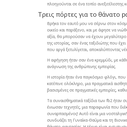
πλοηγούνται σε ένα τοπίο ανεξιτέλεστης κ
Τρεις πόρτες για το θάνατο p
Βρήκα τον εαυτό μου να σέρνω στον κόσμ
οικείο και παράξενο, και με άφησε να νιώ
αξία, θα μπορούσαν να έχουν μεγαλύτερο 
της ιστορίας, σαν ένας ταξιδιώτης που έχ
που αργά ξετυλίγεται, αποκαλύπτοντας νέε
Η αφήγηση ήταν σαν ένα κρεμμύδι, με κάθ
ανάγνωση της ανθρώπινης εμπειρίας.
Η ιστορία ήταν ένα παγκόσμιο φλόγι, που
κατέπινε ολόκληρο, μια πραγματικά αισθητικ
βασισμένες σε πραγματικές εμπειρίες, καθι
Τα συναισθηματικά ταξίδια των fb2 ήταν σ
ένιωσαν τεχνητές, μια παραφωνία που διέ
συναρπασμένος! Αυτό είναι μια νοσταλγική
συνδυάζει τη Γυναίκα-Θαύμα και τη Βιονική
θάνατο φαντασίας. Η τέχνη είναι εντυπωσια