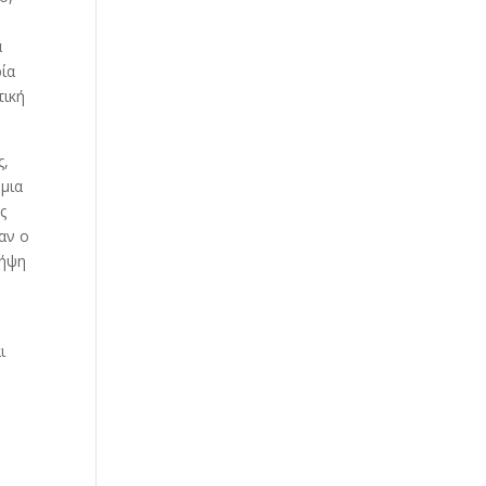
α
ρία
τική
ς,
 μια
ς
αν ο
λήψη
ι