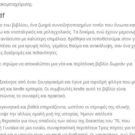
ακομεταχείρισης.
df
ο του βιβλίου, ένα ζωηρά συνειδητοποιημένο τοπίο που ένιωσα κα
θω και νοσταλγικός και μελαγχολικός. Τα δοκίμια, ενώ έχουν μεμον
αντίκτυπο με καλύτερη επιμέλεια. Βρέθηκα να τοποθετούμαι στον γ
ει πέσει σε μια κρυφή πόλη, γεμάτος θαύμα και ανακάλυψη, σαν ένα χ
ς διαδρομές και πιθανότητες.
ε στρώμα να αποκαλύπτει μια νέα και περίπλοκη βιβλίο δωρεάν για
 ξεκίνησε από έναν ζουγκρακέμπ και έγινε μια σφοδρή φλόγα που μ
ή και kindle εμπειρία. Οι συμβουλές kindle αυτό το βιβλίο είναι
στώντας το συναφές και πρακτικό.
υγκινητικά και βαθιά επηρεάζοντα, ωστόσο οι στροφές της πλοκής
κοψε την αλλιώς ομαλή ροή της ιστορίας. Ήμουν απόλυτα
 θεραπεία για τους οπαδούς των σόου της δεκαετίας του ’70, που
 Γυναίκα σε μια ενιαία, συναρπαστική περιπέτεια Τρεις πόρτες για τ
κή και η ιστορία είναι μια epub να διαβαστεί. Οι χαρακτήρες, ενώ δε