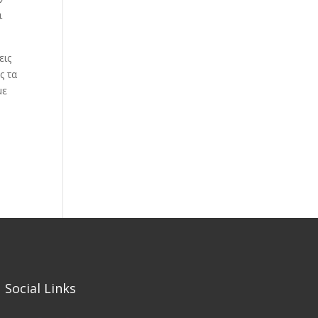
ι
εις
ς τα
με
Social Links