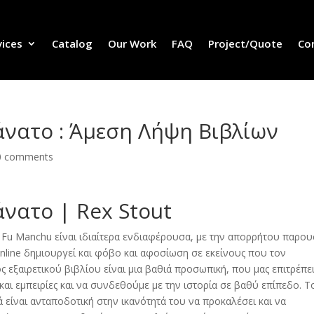
vices
Catalog
Our Work
FAQ
Project/Quote
Co
θάνατο : Άμεση Λήψη Βιβλίων
0 comments
άνατο | Rex Stout
υ Fu Manchu είναι ιδιαίτερα ενδιαφέρουσα, με την απορρήτου παρου
online δημιουργεί και φόβο και αφοσίωση σε εκείνους που τον
ς εξαιρετικού βιβλίου είναι μια βαθιά προσωπική, που μας επιτρέπε
αι εμπειρίες και να συνδεθούμε με την ιστορία σε βαθύ επίπεδο. Τ
ά είναι ανταποδοτική στην ικανότητά του να προκαλέσει και να