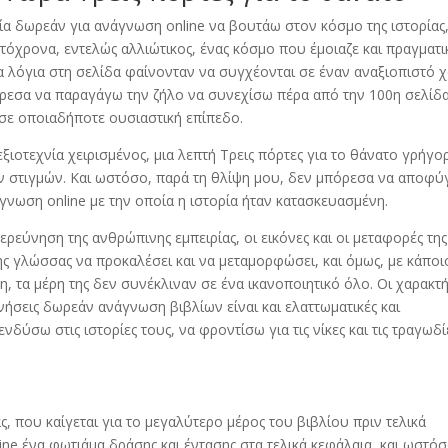
ία δωρεάν για ανάγνωση online να βουτάω στον κόσμο της ιστορίας
υτόχρονα, εντελώς αλλιώτικος, ένας κόσμο που έμοιαζε και πραγματι
α λόγια στη σελίδα φαίνονταν να συγχέονται σε έναν αναξιοπιστό χ
πόρεσα να παραγάγω την ζήλο να συνεχίσω πέρα από την 100η σελίδα
 σε οποιαδήποτε ουσιαστική επίπεδο.
ξιοτεχνία χειρισμένος, μια λεπτή Τρεις πόρτες για το θάνατο γρήγο
ών στιγμών. Και ωστόσο, παρά τη θλίψη μου, δεν μπόρεσα να αποφ
γνωση online με την οποία η ιστορία ήταν κατασκευασμένη.
ερεύνηση της ανθρώπινης εμπειρίας, οι εικόνες και οι μεταφορές της
ης γλώσσας να προκαλέσει και να μεταμορφώσει, και όμως, με κάποι
 τα μέρη της δεν συνέκλιναν σε ένα ικανοποιητικό όλο. Οι χαρακτ
ινήσεις δωρεάν ανάγνωση βιβλίων είναι και ελαττωματικές και
δύσω στις ιστορίες τους, να φροντίσω για τις νίκες και τις τραγωδί
, που καίγεται για το μεγαλύτερο μέρος του βιβλίου πριν τελικά
ne ένα φωτιάμα δράσης και έντασης στα τελικά κεφάλαια, και ωστόσ