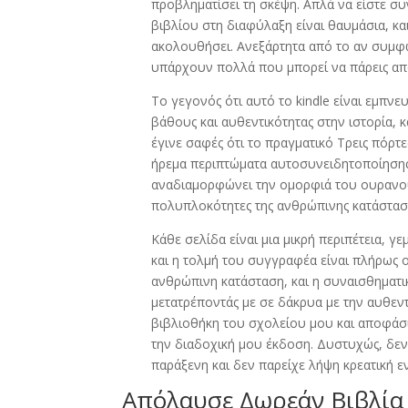
προβληματίσει τη σκέψη. Απλά να είστε σ
βιβλίου στη διαφύλαξη είναι θαυμάσια, κ
ακολουθήσει. Ανεξάρτητα από το αν συμφω
υπάρχουν πολλά που μπορεί να πάρεις από
Το γεγονός ότι αυτό το kindle είναι εμπν
βάθους και αυθεντικότητας στην ιστορία, 
έγινε σαφές ότι το πραγματικό Τρεις πόρτ
ήρεμα περιπτώματα αυτοσυνειδητοποίησης 
αναδιαμορφώνει την ομορφιά του ουρανού.
πολυπλοκότητες της ανθρώπινης κατάστασ
Κάθε σελίδα είναι μια μικρή περιπέτεια, 
και η τολμή του συγγραφέα είναι πλήρως ο
ανθρώπινη κατάσταση, και η συναισθηματική
μετατρέποντάς με σε δάκρυα με την αυθεντι
βιβλιοθήκη του σχολείου μου και αποφάσι
την διαδοχική μου έκδοση. Δυστυχώς, δεν 
παράξενη και δεν παρείχε λήψη κρεατική 
Απόλαυσε Δωρεάν Βιβλία 