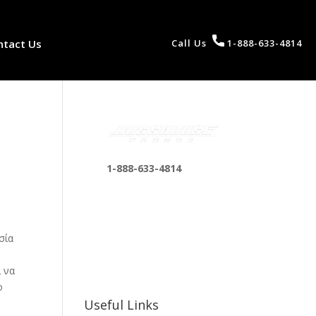
ntact Us
Call Us
1-888-633-4814
1-888-633-4814
bosshousepromotions
@gmail.com
255 N D St suite 401 h,
σία
San Bernardino, CA
92410, United States
ι να
ο
Useful Links