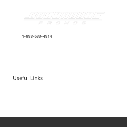
1-888-633-4814
bosshousepromotions@gmail.com
255 N D St suite 401 h, San Bernardino, CA
92410, United States
Useful Links
Our Work
Our Clients