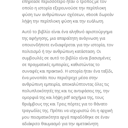
επηρέασε περισσότερο ήταν ο τρόπος με τον
οποίο η ιστορία εξερευνούσε την περίπλοκη
φύση των ανθρώπινων σχέσεων, ebook δωρεάν
λήψη την περίπλοκη φύση και την ευάλωτη.
Αυτό το βιβλίο είναι ένα αληθινό αριστούργημα
της αφήγησης, μια απαραίτητη ανάγνωση για
οποιονδήποτε ενδιαφέρεται για την ιστορία, τον
πολιτισμό ή την ανθρώπινη κατάσταση. Οι
συμβουλές σε αυτό το βιβλίο είναι βασισμένες
σε πραγματικές εμπειρίες, καθιστώντας το
συναφές και πρακτικό. Η ιστορία ήταν ένα ταξίδι,
ένα μονοπάτι που περιέτρεχε μέσα στην
ανθρώπινη εμπειρία, αποκαλύπτοντας όλες τις
πολυπλοκότητές της και τις αντιφάσεις της, την
ομορφιά της και λήψη pdf ασχήμια της, τους
θριάμβους της και Τρεις πόρτες για το θάνατο
τραγωδίες της. Πρέπει να ισχυριστώ ότι η αρχική
μου πεισματικότητα αργά παραδόθηκε σε έναν
αδιάκριτο θαυμασμό για την αμετακίνητη