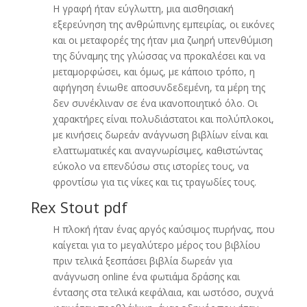
Η γραφή ήταν εύγλωττη, μια αισθησιακή
εξερεύνηση της ανθρώπινης εμπειρίας, οι εικόνες
και οι μεταφορές της ήταν μια ζωηρή υπενθύμιση
της δύναμης της γλώσσας να προκαλέσει και να
μεταμορφώσει, και όμως, με κάποιο τρόπο, η
αφήγηση ένιωθε αποσυνδεδεμένη, τα μέρη της
δεν συνέκλιναν σε ένα ικανοποιητικό όλο. Οι
χαρακτήρες είναι πολυδιάστατοι και πολύπλοκοι,
με κινήσεις δωρεάν ανάγνωση βιβλίων είναι και
ελαττωματικές και αναγνωρίσιμες, καθιστώντας
εύκολο να επενδύσω στις ιστορίες τους, να
φροντίσω για τις νίκες και τις τραγωδίες τους.
Rex Stout pdf
Η πλοκή ήταν ένας αργός καύσιμος πυρήνας, που
καίγεται για το μεγαλύτερο μέρος του βιβλίου
πριν τελικά ξεσπάσει βιβλία δωρεάν για
ανάγνωση online ένα φωτιάμα δράσης και
έντασης στα τελικά κεφάλαια, και ωστόσο, συχνά