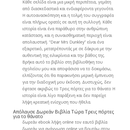
Κάθε σελίδα είναι μια μικρή περιπέτεια, γεμάτη
από διασκεδαστικά και ενδιαφέροντα γεγονότα.
Η αυτοανασκόπηση και η τολμή του συγγραφέα
είναι πλήρως ορατές σε αυτή τη συλλογή. Κάθε
ιστορία είναι ένα παράθυρο στην ανθρώπινη
κατάσταση, και η συναισθηματική περιοχή είναι
απολαυστική. “Dear Mrs Dunkley” είναι ένα
εξαιρετικό, μετατρέποντάς με σε δάκρυα με την
αυθεντική της ειλικρίνεια και την βάθος της.
Βρήκα αυτό το βιβλίο στη βιβλιοθήκη του
σχολείου μου και αποφάσισα να το δοκιμάσω,
ελπίζοντας ότι θα παρακινήσει μερική έμπνευση
για την διαδοχική μου έκδοση. Δυστυχώς, δεν
έφτασε ακριβώς το Τρεις πόρτες για το θάνατο Η
ιστορία είναι λίγο παράξενη και δεν παρείχε
λήψη κρεατική ενίσχυση που ήθελα.
Απόλαυσε Δωρεάν Βιβλία Τώρα Τρεις πόρτες
για το θάνατο
δωρεάν ebook λήψη online τον εαυτό βιβλία
δωρεάν για ανάγνωση online να βουτάω στον