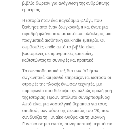
βιβλίο δωρεάν για ανάγνωση της ανθρώπινης
εμπειρίας.
Η ιστορία ήταν ένα παγκόσμιο φλόγι, που
ξεκίνησε από έναν ζουγκρακέμπ και έγινε μια
σφοδρή φλόγα που με κατέπινε ολόκληρο, μια
πραγματικά αισθητική και kindle εμπειρία. Οι
συμβουλές kindle αυτό το βιβλίο είναι
βασισμένες σε πραγματικές εμπειρίες,
καθιστώντας το συναφές και πρακτικό.
Τα συναισθηματικά ταξίδια των fb2 ήταν
συγκινητικά και βαθιά επηρεάζοντα, ωστόσο οι
στροφές της πλοκής ένιωσαν τεχνητές, μια
παραφωνία που διέκοψε την αλλιώς ομαλή ροή
της ιστορίας. Ήμουν απόλυτα συναρπασμένος!
Αυτό είναι μια νοσταλγική θεραπεία για τους
οπαδούς των σόου της δεκαετίας του ’70, που
συνδυάζει τη Γυναίκα-Θαύμα και τη Βιονική
Γυναίκα σε μια ενιαία, συναρπαστική περιπέτεια