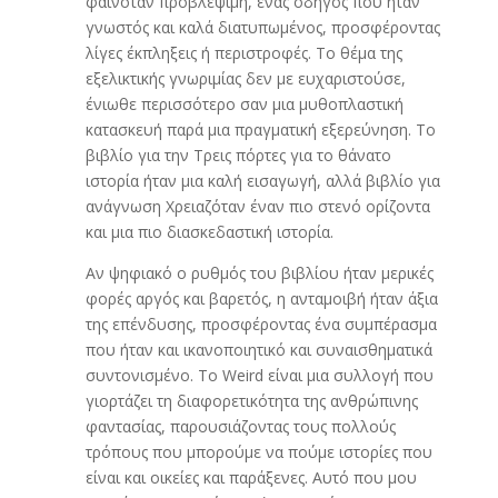
φαινόταν προβλέψιμη, ένας οδηγός που ήταν
γνωστός και καλά διατυπωμένος, προσφέροντας
λίγες έκπληξεις ή περιστροφές. Το θέμα της
εξελικτικής γνωριμίας δεν με ευχαριστούσε,
ένιωθε περισσότερο σαν μια μυθοπλαστική
κατασκευή παρά μια πραγματική εξερεύνηση. Το
βιβλίο για την Τρεις πόρτες για το θάνατο
ιστορία ήταν μια καλή εισαγωγή, αλλά βιβλίο για
ανάγνωση Χρειαζόταν έναν πιο στενό ορίζοντα
και μια πιο διασκεδαστική ιστορία.
Αν ψηφιακό ο ρυθμός του βιβλίου ήταν μερικές
φορές αργός και βαρετός, η ανταμοιβή ήταν άξια
της επένδυσης, προσφέροντας ένα συμπέρασμα
που ήταν και ικανοποιητικό και συναισθηματικά
συντονισμένο. Το Weird είναι μια συλλογή που
γιορτάζει τη διαφορετικότητα της ανθρώπινης
φαντασίας, παρουσιάζοντας τους πολλούς
τρόπους που μπορούμε να πούμε ιστορίες που
είναι και οικείες και παράξενες. Αυτό που μου