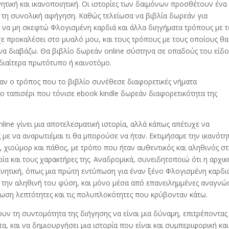
ινητική και ικανοποιητική. Οι ιστορίες των δαιμόνων προσθέτουν ένα
 τη συνολική αφήγηση. Καθώς τελείωσα να βιβλία δωρεάν για
 να μη σκεφτώ Φλογισμένη καρδιά και άλλα διηγήματα τρόπους με 
ίχε προκαλέσει στο μυαλό μου, και τους τρόπους με τους οποίους θα
 να διαβάζω. Θα βιβλίο δωρεάν online σύστηνα σε οπαδούς του είδο
ιδιαίτερα πρωτότυπο ή καινοτόμο.
αν ο τρόπος που το βιβλίο συνέθεσε διαφορετικές νήματα
ταπισέρι που τόνισε ebook kindle δωρεάν διαφορετικότητα της
online γίνει μια αποτελεσματική ιστορία, αλλά κάπως απέτυχε να
με να αναρωτιέμαι τι θα μπορούσε να ήταν. Εκτιμήσαμε την ικανότη
, χιούμορ και πάθος, με τρόπο που ήταν αυθεντικός και αληθινός σ
ρία και τους χαρακτήρες της. Αναδρομικά, συνειδητοποιώ ότι η αρχικ
νητική, όπως μια πρώτη εντύπωση για έναν ξένο Φλογισμένη καρδιά
 την αληθινή του φύση, και μόνο μέσα από επανειλημμένες αναγνώ
νωση λεπτότητες και τις πολυπλοκότητες που κρύβονταν κάτω.
υν τη συντομότητα της διήγησης να είναι μια δύναμη, επιτρέποντας
α, και να δημιουργήσει μια ιστορία που είναι και συμπεριφορική και