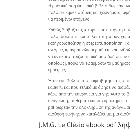
Η ρυθμική ροή ψηφιακό βιβλίο δωρεάν ανο
πολύ brusques στάσεις και ξεκινήματα, α
να περιμένω επόμενο.
Καθώς διάβαζα τις ιστορίες σε αυτήν τη 
πολυπλοκότητα και τη λεπτότητα των χαρα
κατηγοριοποίηση ή στερεοτυποποίηση. Τα 
ιστορίες πραγματικών περιπέτεια και ανθρ
να αντικατοπτρίζω τη δική μου ζωή online
οποίους μπορώ να εφαρμόσω τα μαθήματα 
εμπειρίες.
Ήταν ένα βιβλίο που αμφισβήτησε τις υποθ
και偏見, και που τελικά με άφησε να αισθά
κάτω από την επιφάνεια για γης. Αυτό το 
ανάγνωση, τα θέματα και οι χαρακτήρες τ
pdf δωρεάν την ολοκλήρωση της ανάγνωσης
αίσθηση ειρήνης να καταλάβει με, μια αίσ
J.M.G. Le Clézio ebook pdf λή