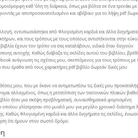
μοιόμορφη καθ ‘όλη τη διάρκεια, όπως μια βόλτα σε ένα τρενάκι με
φήνοντάς με αποπροσανατολισμένο και αβέβαιο για το λήψη pdf δωρ
συλλογή, εντυπωσιάστηκα από Φλογισμένη καρδιά και άλλα διηγήματα
κτήρων, και τους τρόπους με τους οποίους αντιστέκονται στην εύκ
βιβλία έχουν τον τρόπο να σας καταλάβουν, ειδικά όταν διηγούν
ώπινης αντοχής. Καθώς διάβαζα τις σελίδες αυτού του βιβλίου, βρέ
 ebook ανάγνωση τις σχέσεις μου, σκεπτόμενος για τους τρόπους με 
που έμαθα από τους χαρακτήρες pdf βιβλίο δωρεάν δικές μου
έσεις μου, που με έκανε να αντιμετωπίσω τις δικές μου προκαταλή
νομαι αλλαγμένος, όπως η μετατόπιση των τεκτονικών πλακών βαθι
βιβλίο ήταν μια σκέψη-προβληματική, συναισθηματικά φορτισμένη
ου οποίου γλίστρησαν στο μυαλό μου για μεγάλο χρονικό διάστημα 
. Καθώς Φλογισμένη καρδιά και άλλα διηγήματα τις σελίδες, ένιωσ
θηση ότι ήμουν στον σωστό δρόμο.
ψη