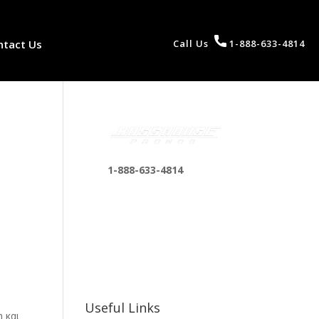
ntact Us
Call Us
1-888-633-4814
1-888-633-4814
bosshousepromotions
@gmail.com
255 N D St suite 401 h,
San Bernardino, CA
92410, United States
Useful Links
 και