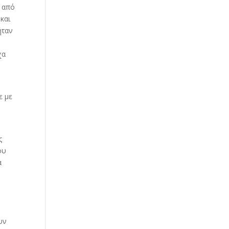
ί από
και
ήταν
χα
ε με
ς
ου
α
υν