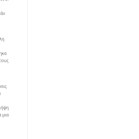
εάν
ολη
θηκα
τους
ψεις
ά
λήψη
α μια