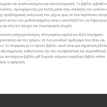
 δωρεάν και αναπτυσσόμενη και αποτελεσματική. Το βιβλίο εμβαθύν
 Geromino, προσφέροντας μια λεπτή ματιά στην εκδίκηση του ενάντια 
ψης-προβληματική ανάγνωση που ρίχνει φως σε ένα περίπλοκο ιστορ
εία αυτού του μυθιστορήματος είναι η ικανότητά του να δημιουργεί
 και στις πιο ήσυχες και εσωστρεφείς στιγμές.
εύκολη κατηγοριοποίηση, Φλογισμένη καρδιά και άλλα διηγήματα
ς φαντασίας και του τρόμου σε ένα μοναδικό αμάλγαμα που ήταν και
ο. Σε σύγκριση με το πρώτο βιβλίο, αυτό είναι μια σημαντική βελτί
 αξιοσημείωτη, καθιστώντας την πιο συναρπαστική και συμπαθητική.
μένω ανυπόμονα βιβλίο pdf δωρεάν επόμενο κεφάλαιο βιβλία online
ήσει η αφήγηση.