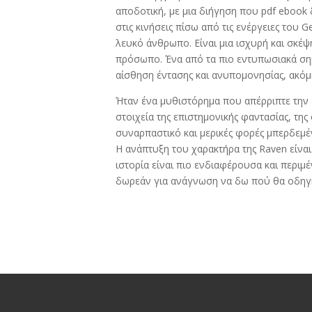
αποδοτική, με μια διήγηση που pdf ebook
στις κινήσεις πίσω από τις ενέργειες του
λευκό άνθρωπο. Είναι μια ισχυρή και σκέ
πρόσωπο. Ένα από τα πιο εντυπωσιακά σημ
αίσθηση έντασης και ανυπομονησίας, ακόμη
Ήταν ένα μυθιστόρημα που απέρριπτε την 
στοιχεία της επιστημονικής φαντασίας, τη
συναρπαστικό και μερικές φορές μπερδεμέν
Η ανάπτυξη του χαρακτήρα της Raven είναι
ιστορία είναι πιο ενδιαφέρουσα και περι
δωρεάν για ανάγνωση να δω πού θα οδηγ