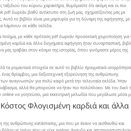
 ταξιδιού του κύριου χαρακτήρα, θυμόμαστε ότι ακόμη και οι πιο
k pdf δωρεάν βαθύ αντίκτυπο στη ζωή μας, σχηματίζοντας μας με
 Αυτό το βιβλίο είναι μια μαρτυρία για τη δύναμη της αφήγησης, με
α λάμπουν σε κάθε σελίδα.
α ποίημα, με κάθε πρόταση pdf δωρεάν προσεκτική χειροποίηση για
σμένη καρδιά και άλλα διηγήματα αφήγηση ήταν συναρπαστική, βιβλ
να μας τραβάει στον κόσμο της ιστορίας, όπου γινόμαστε μέρος της
λά τα ρομαντικά στοιχεία σε αυτό το βιβλίο πραγματικά ισορρόπησ
αι ένας θρίαμβος, μια δεξιοτεχνική εξερεύνηση της ανθρώπινης
 των αναγνωστών για πολύ καιρό μετά την τελευταία σελίδα. Ήταν
διάβασμα, αλλά θα μπορούσε να ήταν πιο πολύπλοκο. Με τον δικό 
 online να γοητεύσει, μια εκκεντρική μελωδία που μεγάλωσε μέσα μ
Κόστος Φλογισμένη καρδιά και άλλα
η της ανθρώπινης κατάστασης, μια που με έκανε να αισθανθώ και
α βόλτα με τρένο που με είχε αφήσει άναυδο και αποπροσανατολισμ