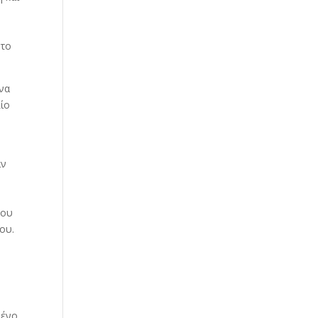
Our Work
Our Clients
 το
 να
ίο
αν
του
ου.
ένο.