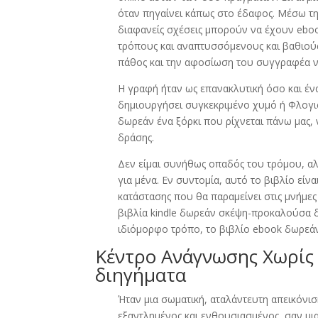
όταν πηγαίνει κάπως στο έδαφος. Μέσω της
διαφανείς σχέσεις μπορούν να έχουν eboo
τρόπους και αναπτυσσόμενους και βαθιούς.
πάθος και την αφοσίωση του συγγραφέα ν
Η γραφή ήταν ως επανακλυτική όσο και έν
δημιουργήσει συγκεκριμένο χυμό ή Φλογι
δωρεάν ένα ξόρκι που ρίχνεται πάνω μας, 
δράσης.
Δεν είμαι συνήθως οπαδός του τρόμου, αλ
για μένα. Εν συντομία, αυτό το βιβλίο είν
κατάστασης που θα παραμείνει στις μνήμες
βιβλία kindle δωρεάν σκέψη-προκαλούσα 
ιδιόμορφο τρόπο, το βιβλίο ebook δωρεάν
Κέντρο Ανάγνωσης Χωρίς 
διηγήματα
Ήταν μια σωματική, αταλάντευτη απεικόνισ
εξαντλημένος και ενθουσιασμένος, σαν μι