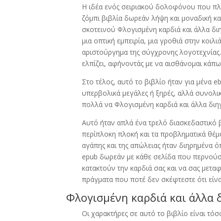
Η ιδέα ενός σειριακού δολοφόνου που πλ
ζόμπι βιβλία δωρεάν λήψη και μοναδική κα
σκοτεινού Φλογισμένη καρδιά και άλλα δι
μια οπτική εμπειρία, μια γροθιά στην κοι
αριστούργημα της σύγχρονης λογοτεχνίας. 
ελπίζει, αφήνοντάς με να αισθάνομαι κάπ
Στο τέλος, αυτό το βιβλίο ήταν για μένα e
υπερβολικά μεγάλες ή ξηρές, αλλά συνολι
πολλά να Φλογισμένη καρδιά και άλλα διη
Αυτό ήταν απλά ένα τρελό διασκεδαστικό β
περίπλοκη πλοκή και τα προβληματικά θέμα
αγάπης και της απώλειας ήταν διηρημένα 
epub δωρεάν με κάθε σελίδα που περνούσε
κατακτούν την καρδιά σας και να σας μετ
πράγματα που ποτέ δεν σκέφτεστε ότι είνα
Φλογισμένη καρδιά και άλλα 
Οι χαρακτήρες σε αυτό το βιβλίο είναι τό