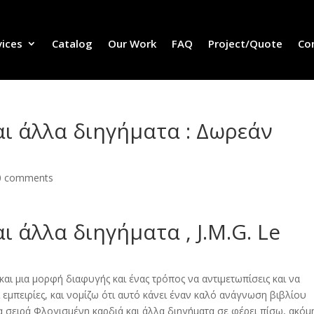
vices
Catalog
Our Work
FAQ
Project/Quote
Co
ι άλλα διηγήματα : Δωρεάν
ς
0 comments
 άλλα διηγήματα , J.M.G. Le
και μια μορφή διαφυγής και ένας τρόπος να αντιμετωπίσεις και να
εμπειρίες, και νομίζω ότι αυτό κάνει έναν καλό ανάγνωση βιβλίου
α σειρά Φλογισμένη καρδιά και άλλα διηγήματα σε φέρει πίσω, ακόμη