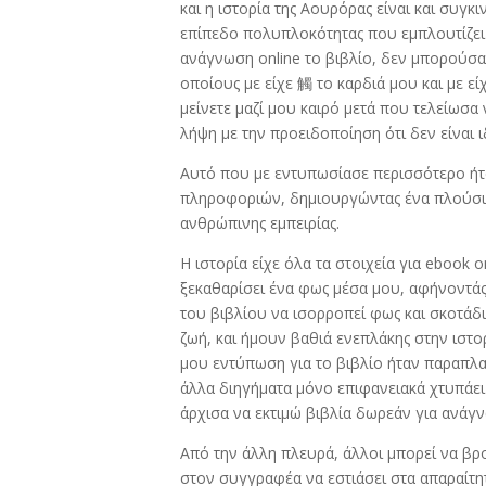
και η ιστορία της Αουρόρας είναι και συγκ
επίπεδο πολυπλοκότητας που εμπλουτίζει
ανάγνωση online το βιβλίο, δεν μπορούσα
οποίους με είχε 觸 το καρδιά μου και με ε
μείνετε μαζί μου καιρό μετά που τελείωσα
λήψη με την προειδοποίηση ότι δεν είναι 
Αυτό που με εντυπωσίασε περισσότερο ήτ
πληροφοριών, δημιουργώντας ένα πλούσιο 
ανθρώπινης εμπειρίας.
Η ιστορία είχε όλα τα στοιχεία για ebook 
ξεκαθαρίσει ένα φως μέσα μου, αφήνοντάς 
του βιβλίου να ισορροπεί φως και σκοτάδι
ζωή, και ήμουν βαθιά ενεπλάκης στην ιστο
μου εντύπωση για το βιβλίο ήταν παραπλα
άλλα διηγήματα μόνο επιφανειακά χτυπάει
άρχισα να εκτιμώ βιβλία δωρεάν για ανάγ
Από την άλλη πλευρά, άλλοι μπορεί να βρο
στον συγγραφέα να εστιάσει στα απαραίτητ