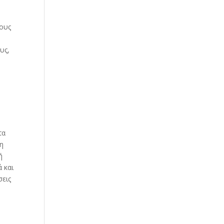
τους
υς,
τα
τη
ή
 και
σεις