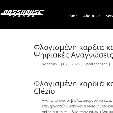
Home
About Us
Ser
Φλογισμένη καρδιά κα
Ψηφιακές Αναγνώσει
by
admin
|
Jul 26, 2025
|
Uncategorized
|
Φλογισμένη καρδιά και
Clézio
Αγαπώ το πώς τα βιβλία μπορούν να είναι 
επεξεργαστείς δύσκολες συναισθήματα και 
online αυτών των δύο πραγμάτων. Είναι μι