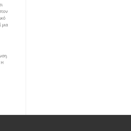
ει
στον
ικό
 μια
ωση.
 Η