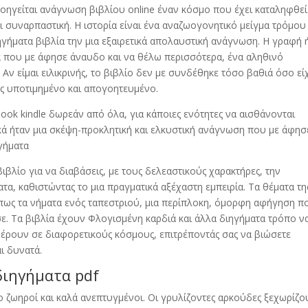
οηγείται ανάγνωση βιβλίου online έναν κόσμο που έχει καταληφθε
ι συναρπαστική. Η ιστορία είναι ένα αναζωογονητικό μείγμα τρόμου 
ηγήματα βιβλία την μια εξαιρετικά απολαυστική ανάγνωση. Η γραφή 
λιά που με άφησε άναυδο και να θέλω περισσότερα, ένα αληθινό
Αν είμαι ειλικρινής, το βιβλίο δεν με συνδέθηκε τόσο βαθιά όσο εί
ως υποτιμημένο και απογοητευμένο.
book kindle δωρεάν από όλα, για κάποιες ενότητες να αισθάνονται
κά ήταν μια σκέψη-προκλητική και ελκυστική ανάγνωση που με άφησ
γήματα
ιβλίο για να διαβάσεις, με τους δελεαστικούς χαρακτήρες, την
τα, καθιστώντας το μια πραγματικά αξέχαστη εμπειρία. Τα θέματα τη
όπως τα νήματα ενός ταπεστριού, μια περίπλοκη, όμορφη αφήγηση π
. Τα βιβλία έχουν Φλογισμένη καρδιά και άλλα διηγήματα τρόπο ν
αφέρουν σε διαφορετικούς κόσμους, επιτρέποντάς σας να βιώσετε
ι δυνατά.
διηγήματα pdf
σο ζωηροί και καλά ανεπτυγμένοι. Οι γρυλίζοντες αρκούδες ξεχωρίζο