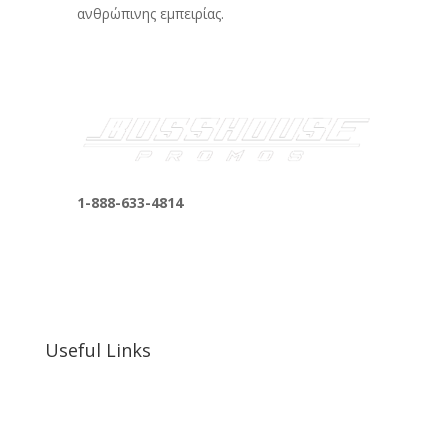
ανθρώπινης εμπειρίας.
1-888-633-4814
bosshousepromotions@gmail.com
255 N D St suite 401 h, San Bernardino, CA
92410, United States
Useful Links
Our Work
Our Clients