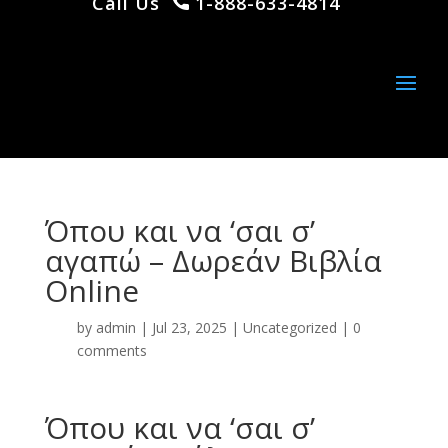
Call Us
1-888-633-4814
Όπου και να ‘σαι σ’
αγαπώ – Δωρεάν Βιβλία
Online
by
admin
|
Jul 23, 2025
|
Uncategorized
|
0
comments
Όπου και να ‘σαι σ’