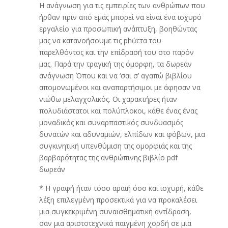
Η ανάγνωση για τις εμπειρίες των ανθρώπων που
ήρθαν πριν από εμάς μπορεί να είναι ένα ισχυρό
εργαλείο για προσωπική ανάπτυξη, βοηθώντας
μας να κατανοήσουμε τις phứcτα του
παρελθόντος και την επίδρασή του στο παρόν
μας. Παρά την τραγική της όμορφη, τα δωρεάν
ανάγνωση Όπου και να ‘σαι σ’ αγαπώ βιβλίου
απομονωμένοι και αναπαρτήσιμοι με άφησαν να
νιώθω μελαγχολικός. Οι χαρακτήρες ήταν
πολυδιάστατοι και πολύπλοκοι, κάθε ένας ένας
μοναδικός και συναρπαστικός συνδυασμός
δυνατών και αδυναμιών, ελπίδων και φόβων, μια
συγκινητική υπενθύμιση της ομορφιάς και της
βαρβαρότητας της ανθρώπινης βιβλίο pdf
δωρεάν
* Η γραφή ήταν τόσο αραιή όσο και ισχυρή, κάθε
λέξη επιλεγμένη προσεκτικά για να προκαλέσει
μια συγκεκριμένη συναισθηματική αντίδραση,
σαν μια αριστοτεχνικά παιγμένη χορδή σε μια