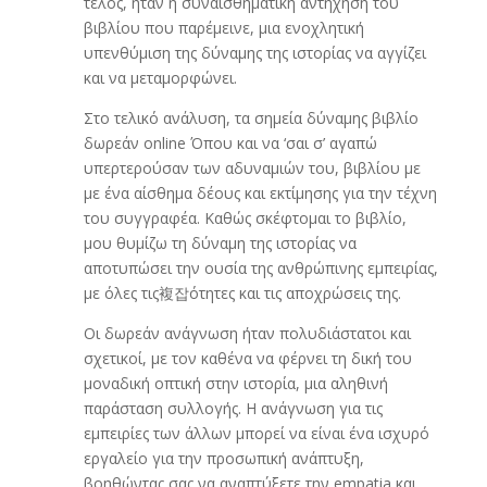
τέλος, ήταν η συναισθηματική αντήχηση του
βιβλίου που παρέμεινε, μια ενοχλητική
υπενθύμιση της δύναμης της ιστορίας να αγγίζει
και να μεταμορφώνει.
Στο τελικό ανάλυση, τα σημεία δύναμης βιβλίο
δωρεάν online Όπου και να ‘σαι σ’ αγαπώ
υπερτερούσαν των αδυναμιών του, βιβλίου με
με ένα αίσθημα δέους και εκτίμησης για την τέχνη
του συγγραφέα. Καθώς σκέφτομαι το βιβλίο,
μου θυμίζω τη δύναμη της ιστορίας να
αποτυπώσει την ουσία της ανθρώπινης εμπειρίας,
με όλες τις複잡ότητες και τις αποχρώσεις της.
Οι δωρεάν ανάγνωση ήταν πολυδιάστατοι και
σχετικοί, με τον καθένα να φέρνει τη δική του
μοναδική οπτική στην ιστορία, μια αληθινή
παράσταση συλλογής. Η ανάγνωση για τις
εμπειρίες των άλλων μπορεί να είναι ένα ισχυρό
εργαλείο για την προσωπική ανάπτυξη,
βοηθώντας σας να αναπτύξετε την empatia και