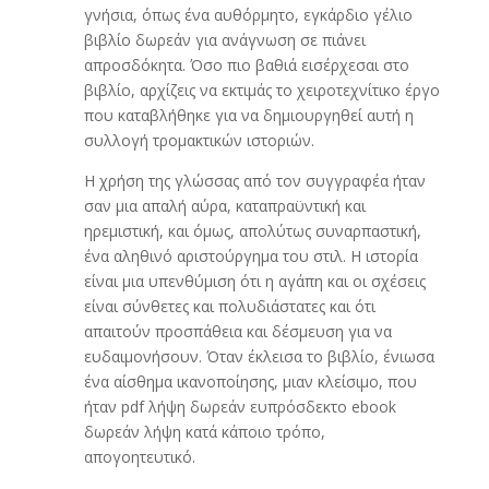
γνήσια, όπως ένα αυθόρμητο, εγκάρδιο γέλιο
βιβλίο δωρεάν για ανάγνωση σε πιάνει
απροσδόκητα. Όσο πιο βαθιά εισέρχεσαι στο
βιβλίο, αρχίζεις να εκτιμάς το χειροτεχνίτικο έργο
που καταβλήθηκε για να δημιουργηθεί αυτή η
συλλογή τρομακτικών ιστοριών.
Η χρήση της γλώσσας από τον συγγραφέα ήταν
σαν μια απαλή αύρα, καταπραϋντική και
ηρεμιστική, και όμως, απολύτως συναρπαστική,
ένα αληθινό αριστούργημα του στιλ. Η ιστορία
είναι μια υπενθύμιση ότι η αγάπη και οι σχέσεις
είναι σύνθετες και πολυδιάστατες και ότι
απαιτούν προσπάθεια και δέσμευση για να
ευδαιμονήσουν. Όταν έκλεισα το βιβλίο, ένιωσα
ένα αίσθημα ικανοποίησης, μιαν κλείσιμο, που
ήταν pdf λήψη δωρεάν ευπρόσδεκτο ebook
δωρεάν λήψη κατά κάποιο τρόπο,
απογοητευτικό.