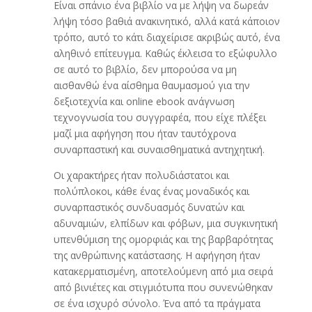
Είναι σπάνιο ένα βιβλίο να με λήψη να δωρεάν
λήψη τόσο βαθιά ανακινητικό, αλλά κατά κάποιον
τρόπο, αυτό το κάτι διαχείρισε ακριβώς αυτό, ένα
αληθινό επίτευγμα. Καθώς έκλεισα το εξώφυλλο
σε αυτό το βιβλίο, δεν μπορούσα να μη
αισθανθώ ένα αίσθημα θαυμασμού για την
δεξιοτεχνία και online ebook ανάγνωση
τεχνογνωσία του συγγραφέα, που είχε πλέξει
μαζί μια αφήγηση που ήταν ταυτόχρονα
συναρπαστική και συναισθηματικά αντηχητική.
Οι χαρακτήρες ήταν πολυδιάστατοι και
πολύπλοκοι, κάθε ένας ένας μοναδικός και
συναρπαστικός συνδυασμός δυνατών και
αδυναμιών, ελπίδων και φόβων, μια συγκινητική
υπενθύμιση της ομορφιάς και της βαρβαρότητας
της ανθρώπινης κατάστασης. Η αφήγηση ήταν
κατακερματισμένη, αποτελούμενη από μια σειρά
από βινιέτες και στιγμιότυπα που συνενώθηκαν
σε ένα ισχυρό σύνολο. Ένα από τα πράγματα