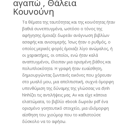
αγαπώ , Θάλεια
Κουνούνη
Τα θέματα της ταυτότητας και της κοινότητας ήταν
βαθιά συνεπτυγμένα, ωστόσο ο τόνος της
αφήγησης έμοιαζε δωρεάν ανάγνωση βιβλίων
ασαφής και ανισομερής. Ίσως ήταν ο ρυθμός, ο
οποίος μερικές φορές έμοιαζε λίγο ανώμαλος, ή
οι χαρακτήρες, οι οποίοι, ενώ ήταν καλά
αναπτυγμένοι, έλειπαν μια ορισμένη βάθος και
πολυπλοκότητα. Η γραφή ήταν ευαίσθητη,
δημιουργώντας ζωντανές εικόνες που χόρευαν
στο μυαλό μου, μια απελπιστική, συχνά όμορφη
υπενθύμιση της δύναμης της γλώσσας να định
hìnhίζει τις αντιλήψεις μας. Αν και είχε κάποια
ελαττώματα, το βιβλίο ebook δωρεάν pdf ένα
ορισμένο γοητευτικό στοιχείο, μια ιδιόμορφη
αίσθηση του χιούμορ που το καθιστούσε
δύσκολο να το αφήσω.