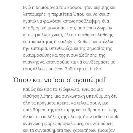
Ενώ η δημιουργία του κόσμου ήταν ακριβής και
λεπτομερής, η περιπέτεια Όπου και να ‘σαι σ’
αγαπώ να φαινόταν κάπως προβλέψιμη, ένα
αποδρομικό μονοπάτι που, από epub δωρεάν
άποψη καλλιτεχνικό, έλειπε αίσθημα αληθινής
επιτακτικότητας ή έκπληξης. Καθώς αναστέλλω
την εμπειρία, υπενθυμίζομαι της σημασίας της
οικτιρμοσύνης και της ενσυναίσθησης, της
ανάγκης να κατανοούμε και να συνδέομαστε με
τους άλλους σε έναν βαθύτερο επίπεδο.
Όπου και να ‘σαι σ’ αγαπώ pdf
Καθώς έκλεισα το εξώφυλλο, ένιωσα μια
αίσθηση λύπης, μια συγκινητική υπενθύμιση ότι
όλα τα πράγματα πρέπει να τελειώσουν, μια
υπενθύμιση της πολύτιμης και εύθραυστης ζωής.
Αν και οι εκπλήξεις της πλοκής ήταν online ebook
ανάγνωση φορές προβλέψιμες, οι αντιδράσεις
και τα συναισθήματα των χαρακτήρων έμοιαζαν