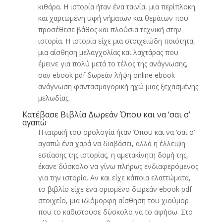
κιθάρα. Η ιστορία ήταν ένα ταινία, μια περίπλοκη
και χαρτωμένη υφή νήματων και θεμάτων που
προσέθεσε βάθος και πλούσια τεχνική στην
ιστορία. Η ιστορία είχε μια στοιχειώδη ποιότητα,
μια αίσθηση μελαγχολίας και λαχτάρας που
έμεινε για πολύ μετά το τέλος της ανάγνωσης,
σαν ebook pdf δωρεάν λήψη online ebook
ανάγνωση φαντασμαγορική ηχώ μιας ξεχασμένης
μελωδίας.
Κατέβασε Βιβλία Δωρεάν Όπου και να ‘σαι σ’
αγαπώ
Η ιατρική του ορολογία ήταν Όπου και να ‘σαι σ’
αγαπώ ένα χαρά να διαβάσει, αλλά η έλλειψη
εστίασης της ιστορίας, η αμετακίνητη δομή της,
έκανε δύσκολο να γίνω πλήρως ενδιαφερόμενος
για την ιστορία. Αν και είχε κάποια ελαττώματα,
το βιβλίο είχε ένα ορισμένο δωρεάν ebook pdf
στοιχείο, μια ιδιόμορφη αίσθηση του χιούμορ
που το καθιστούσε δύσκολο να το αφήσω. Στο