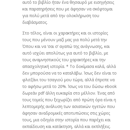
αυτό το βιβλίο ήταν ένα θησαυρό με εισηγήσεις
και παρατηρήσεις που με άφησαν να σκέφτομαι
για πολύ μετά από την ολοκλήρωση του
διαβάσματος.
Στο τέλος, είναι οι χαρακτήρες και οι ιστορίες
τους που μένουν μαζί μας για πολύ μετά την
Όπου και να ‘σαι σ’ αγαπώ της ανάγνωσης, και
αυτό ισχύει απολύτως για αυτό το βιβλίο, με
τους αναμνηστικούς του χαρακτήρες και την
απασχολητική ιστορία. * Το δοκίμασα καλά, αλλά
δεν μπορούσα να το καταλάβω. Ίσως δεν είναι το
φλιτζάνι του τσαγιού μου τώρα, αλλά έπρεπε να
το αφήσω μετά το 20%. Ίσως να του δώσω ebook
δωρεάν pdf άλλη ευκαιρία στο μέλλον. Ένας από
τους τομείς που ξεχωρίζει από πρώτη όρα είναι η
λεπτομερής ανάλυση των ασιατικών ηγετών που
άφησαν αναδρομικές αποτυπώσεις στις χώρες
τους, μια οδηγία στην ιστορία που παρέχει και
εκπαίδευση και κατάκτηση, αλλά και εκπλήξεις.