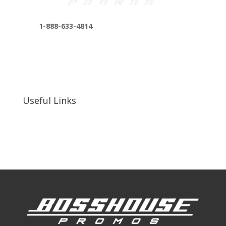
1-888-633-4814
bosshousepromotions@gmail.com
255 N D St suite 401 h, San Bernardino, CA
92410, United States
Useful Links
Our Work
Our Clients