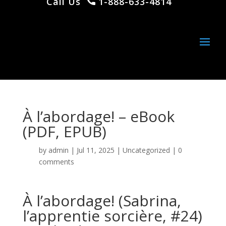
Call Us
1-888-633-4814
À l’abordage! – eBook
(PDF, EPUB)
by
admin
|
Jul 11, 2025
|
Uncategorized
|
0
comments
À l’abordage! (Sabrina,
l’apprentie sorcière, #24)