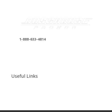
1-888-633-4814
bosshousepromotions@gmail.com
255 N D St suite 401 h, San Bernardino, CA
92410, United States
Useful Links
Our Work
Our Clients