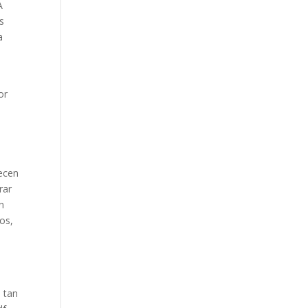
A
os
a
or
recen
rar
n
os,
a tan