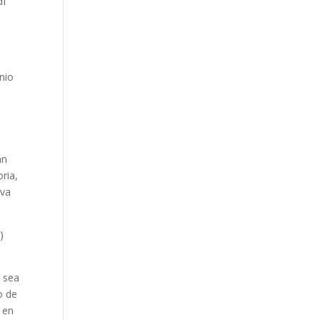
df
nio
hn
ria,
iva
)
o sea
o de
 en