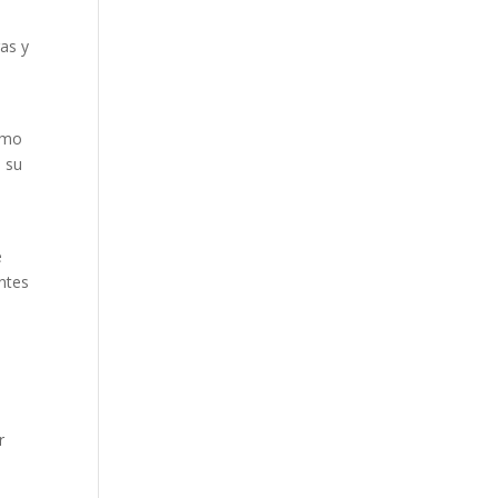
Our Work
ras y
Our Clients
como
, su
e
antes
r