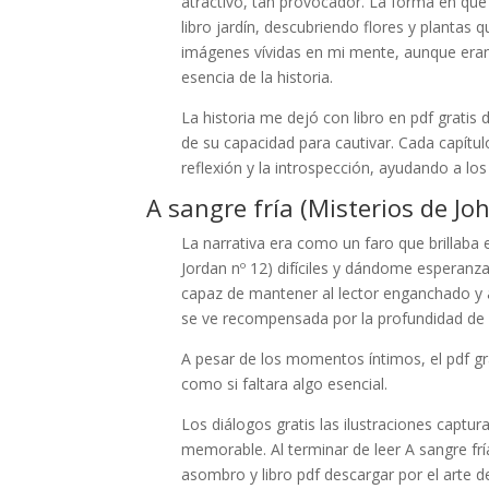
atractivo, tan provocador. La forma en qu
libro jardín, descubriendo flores y plantas 
imágenes vívidas en mi mente, aunque eran l
esencia de la historia.
La historia me dejó con libro en pdf grati
de su capacidad para cautivar. Cada capítulo
reflexión y la introspección, ayudando a los
A sangre fría (Misterios de Jo
La narrativa era como un faro que brillaba e
Jordan nº 12) difíciles y dándome esperanza
capaz de mantener al lector enganchado y a
se ve recompensada por la profundidad de lo
A pesar de los momentos íntimos, el pdf grat
como si faltara algo esencial.
Los diálogos gratis las ilustraciones capt
memorable. Al terminar de leer A sangre fr
asombro y libro pdf descargar por el arte 