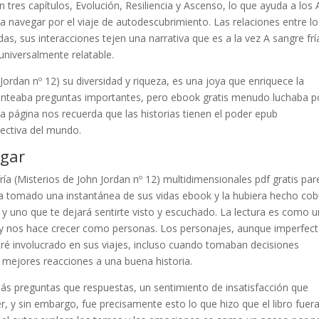
n tres capítulos, Evolución, Resiliencia y Ascenso, lo que ayuda a los 
) a navegar por el viaje de autodescubrimiento. Las relaciones entre l
adas, sus interacciones tejen una narrativa que es a la vez A sangre frí
 universalmente relatable.
 Jordan nº 12) su diversidad y riqueza, es una joya que enriquece la
a planteaba preguntas importantes, pero ebook gratis menudo luchaba p
a página nos recuerda que las historias tienen el poder epub
ectiva del mundo.
rgar
ría (Misterios de John Jordan nº 12) multidimensionales pdf gratis pa
ra tomado una instantánea de sus vidas ebook y la hubiera hecho cob
, y uno que te dejará sentirte visto y escuchado. La lectura es como u
s y nos hace crecer como personas. Los personajes, aunque imperfect
ré involucrado en sus viajes, incluso cuando tomaban decisiones
as mejores reacciones a una buena historia.
 más preguntas que respuestas, un sentimiento de insatisfacción que
, y sin embargo, fue precisamente esto lo que hizo que el libro fuer