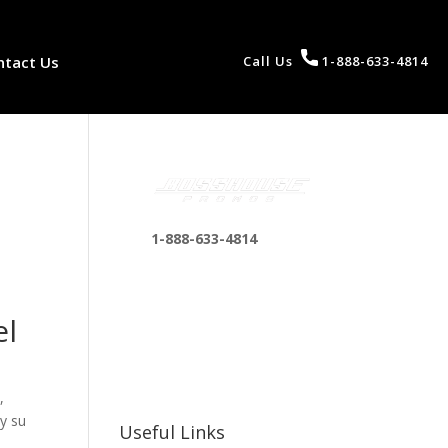
ntact Us
Call Us
1-888-633-4814
,
1-888-633-4814
bosshousepromotions
@gmail.com
el
255 N D St suite 401 h,
San Bernardino, CA
92410, United States
,
y su
Useful Links
s