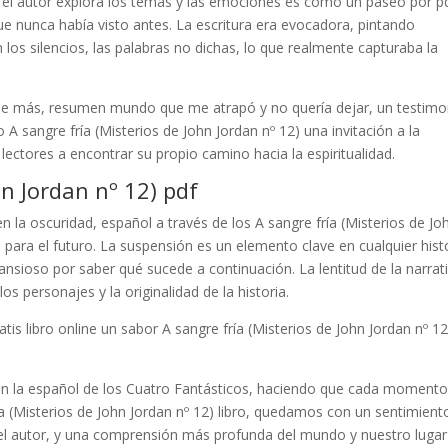
e el autor explora los temas y las emociones es como un paseo por p
que nunca había visto antes. La escritura era evocadora, pintando
os silencios, las palabras no dichas, lo que realmente capturaba la
s de más, resumen mundo que me atrapó y no quería dejar, un testimo
 A sangre fría (Misterios de John Jordan nº 12) una invitación a la
 lectores a encontrar su propio camino hacia la espiritualidad.
hn Jordan nº 12) pdf
n la oscuridad, español a través de los A sangre fría (Misterios de Jo
 para el futuro. La suspensión es un elemento clave en cualquier histo
nsioso por saber qué sucede a continuación. La lentitud de la narrat
s personajes y la originalidad de la historia.
is libro online​ un sabor A sangre fría (Misterios de John Jordan nº 12
uran la español de los Cuatro Fantásticos, haciendo que cada moment
ía (Misterios de John Jordan nº 12) libro, quedamos con un sentimient
del autor, y una comprensión más profunda del mundo y nuestro lugar