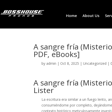
Home
About Us
Ser
A sangre fría (Misteri
PDF, eBooks]
by
admin
|
Oct 8, 2025
|
Uncategorized
|
A sangre fría (Misteri
Lister
La escritura era similar a un fuego lento, a
consumiéndome por completo, dejándome si
contexto histórico meticulosamente investig