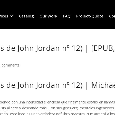
vices
Catalog
Our Work
FAQ
Project/Quote
Co
os de John Jordan nº 12) | [EPUB
0 comments
os de John Jordan nº 12) | Micha
rdiendo con una intensidad silenciosa que finalmente estalló en llamas
n aliento y deseando más. Con sus giros argumentales ingeniosos 
ado, este libro es una verdadera pdf libro maestra, que atraerá a lo