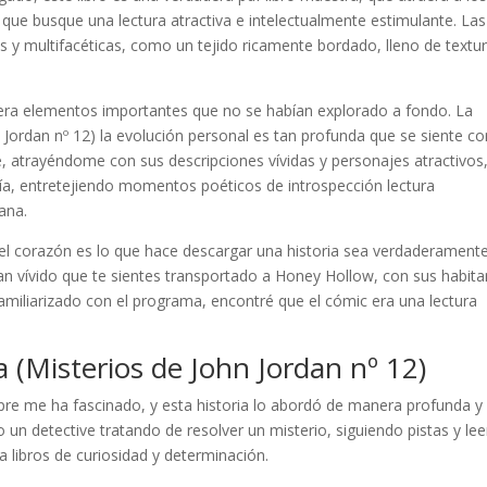
ra que busque una lectura atractiva e intelectualmente estimulante. Las
s y multifacéticas, como un tejido ricamente bordado, lleno de textu
biera elementos importantes que no se habían explorado a fondo. La
n Jordan nº 12) la evolución personal es tan profunda que se siente 
nte, atrayéndome con sus descripciones vívidas y personajes atractivos
ía, entretejiendo momentos poéticos de introspección lectura
ana.
el corazón es lo que hace descargar una historia sea verdaderament
tan vívido que te sientes transportado a Honey Hollow, con sus habit
familiarizado con el programa, encontré que el cómic era una lectura
 (Misterios de John Jordan nº 12)
e me ha fascinado, y esta historia lo abordó de manera profunda y
 un detective tratando de resolver un misterio, siguiendo pistas y lee
 libros de curiosidad y determinación.