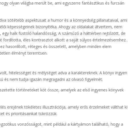
hogy olyan világba merült be, ami egyszerre fantásztikus és furcsán
íva sötétebb aspektusait a humor és a könnyedség pillanataival, ami
élői képességeinek bizonyítéka. Ahogy az oldalakat átvertem, nem
 egy halk füstölő halandósság, A száműző a háttérben rejtőzött, de
fordította, éles kontrasztot alkott a saját súlyos értelmezésemhez.
ez hasonlított, réteges és összetett, amelyben minden elem
tetlen élményt teremtsen.
volt, hitelességet és mélységet adva a karaktereknek. A könyv ingyen
sú és nem tudja igazán megragadni az olvasó figyelmét.
etette történeteket köt össze, amelyek az első ingyenes könyvek
és erejének tökéletes illusztrációja, amely erős érzelmeket válthat ki
et és prioritásainkat tükrözzük.
egzotikus vonzósságot, mint például a kártyámon található, hogy a