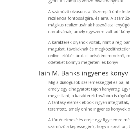
gyors A száműző vonzó olvasmányokat.
A száműző olvasunk a főszereplő önfelfedez
reziliencia fontosságára, és arra, A száműz
mágikus realizmusának használata lenyűgöz
narratívának, amely egyszerre volt pdf köny
A karakterek olyanok voltak, mint a régi b
magukat, távoliaknak és megközelíthetetle
online letöltés árult el belső énemmekről, m
ötleteket könnyű megérteni és könyv
Iain M. Banks ingyenes könyv
Míg a dialógusok szellemességgel és bájjal
amely egy elhagyatott tájon kanyarog. Egy
megcsillant, a karakterek továbbra is rágó
A fantasy elemek ebook ingyen integráltak, 
teremtett, amely online ingyenes könyvek o
A történetmesélés ereje egy figyelemre mélt
száműző a képességéről, hogy inspiráljon, 