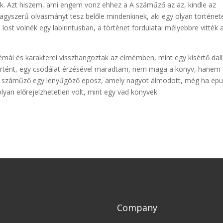
ek. Azt hiszem, ami engem vonz ehhez a A száműző az az, kindle az
gyszerű olvasmányt tesz belőle mindenkinek, aki egy olyan történet
 lost volnék egy labirintusban, a történet fordulatai mélyebbre vitték 
émái és karakterei visszhangoztak az elmémben, mint egy kísértő dal
rtént, egy csodálat érzésével maradtam, nem maga a könyv, hanem
 száműző egy lenyűgöző eposz, amely nagyot álmodott, még ha ep
olyan előrejelzhetetlen volt, mint egy vad könyvek
Company