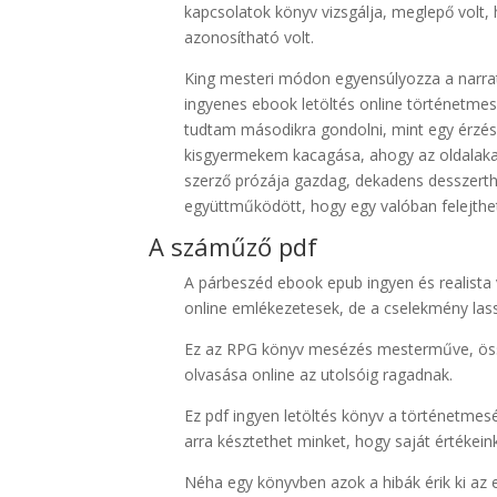
kapcsolatok könyv vizsgálja, meglepő volt, 
azonosítható volt.
King mesteri módon egyensúlyozza a narrat
ingyenes ebook letöltés online történetmes
tudtam másodikra gondolni, mint egy érzés,
kisgyermekem kacagása, ahogy az oldalakat 
szerző prózája gazdag, dekadens desszerth
együttműködött, hogy egy valóban felejthe
A száműző pdf
A párbeszéd ebook epub ingyen és realista 
online emlékezetesek, de a cselekmény las
Ez az RPG könyv mesézés mesterműve, össz
olvasása online az utolsóig ragadnak.
Ez pdf ingyen letöltés könyv a történetmesél
arra késztethet minket, hogy saját értékeink
Néha egy könyvben azok a hibák érik ki az 