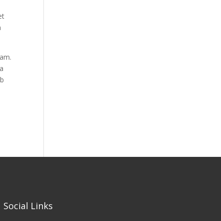
et
a
lam.
 a
ub
Social Links