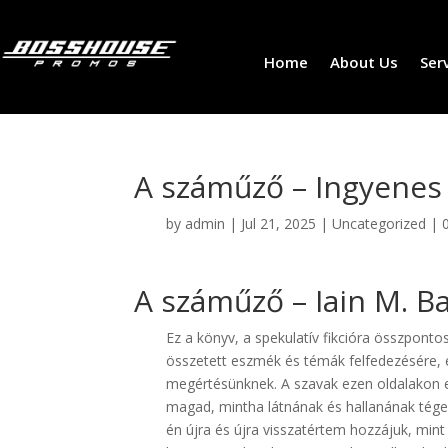
Home
About Us
Ser
A száműző – Ingyenes
by
admin
|
Jul 21, 2025
|
Uncategorized
|
A száműző – Iain M. B
Ez a könyv, a spekulatív fikcióra összponto
összetett eszmék és témák felfedezésére, és
megértésünknek. A szavak ezen oldalakon eg
magad, mintha látnának és hallanának tég
én újra és újra visszatértem hozzájuk, min