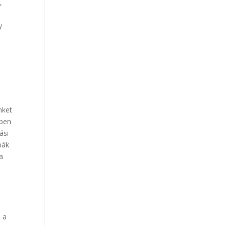
,
Our Work
y
Our Clients
a
nket
bben
ási
bák
a
i a