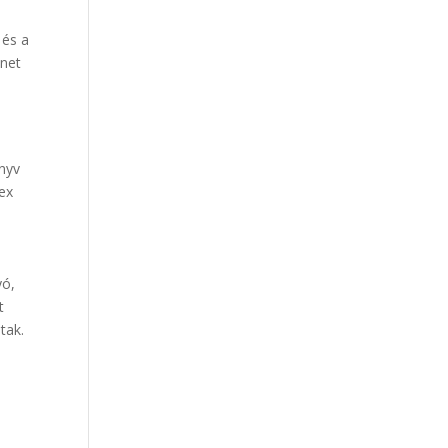
 és a
énet
önyv
lex
yó,
t
tak.