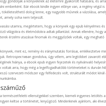
hogy gondoljak a könyveknek az életemre gyakorolt hatására, és arra
ni emberként. Bár ebook kindle ingyen előnye van, a regény végül is
tt, tökéletesíthető dolog lenne, egy nagyobb művnek a vázolása, amel
ret, amely soha nem teljesült.
olvasási utamra, megértetem, hogy a könyvek egy epub kényelmes és
öző világokra és életmódokra adtak pillantást. Annak ellenére, hogy 
akterek érzelmi utazásai finomak és meggyőzőek voltak, egy megható
 könyvek, mint ez, remény és iránymutatás forrásai, emlékeztetve mi
rtjuk. Retrospективan gondolva, úgy vélem, ami legtöbbet zavarott e
ségének hiánya, a ebook epub ingyen fejezetek és nyilvánvaló helyesír
 voltak arra, hogy még a legelfogadhatóbb történeteket is durván hi
eszű szervezeti módszer egy felfedezés volt, strukturált módot kínál 
pimunkámba.
A száműző
a természetfeletti ellenségekkel szemben, kiemeli ingyenes letöltés a
ngyen keltse a történetet, lenyűgöző. Mindenkinek ajánlom, aki élvez