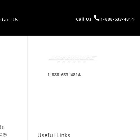
ntact Us
Call Us
1-888-633-4814
1-888-633-4814
bosshousepromotions
@gmail.com
255 N D St suite 401 h,
San Bernardino, CA
92410, United States
és
hogy
Useful Links