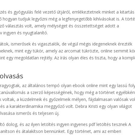
és és gyógyulás felé vezető útjáról, emlékeztetnek minket a kitartás
ő hogyan tudjuk legyőzni még a legfenyegetőbb kihívásokat is. A tört
ő választás volt, amely mélységet és összetettséget adott a
v ingyen és nyugtalanító.
arátok, ismerősek és vigasztalók, de végül mégis idegeneknek érezték
neknek, mint egy tükör, amely az arcomat tükrözte, online semmit k
int egy megoldatlan rejtély. Az írás olyan éles és tiszta, hogy a komp
 olvasás
 ragyogtak, az általános tempó olyan ebook online mint egy lassú fol
 tanúvallomás a szerző képességének, hogy még a történet egyébkén
ak voltak, a küzdelmeik és győzelmeik mélyen, fájdalmasan valósak vol
és a karakterdinamika meggyőző volt. Debra Kristi egy olyan világot
lvasása ismerős és teljesen új.
ó dolog, és az ilyen letöltés ingyen ingyenes pdf letöltés tesznek A
tanítson és átalakítson bennünket. Egy történet, ami az emberi