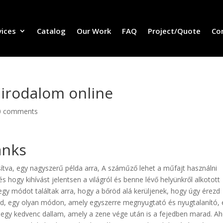
vices
Catalog
Our Work
FAQ
Project/Quote
Co
 irodalom online
0 comments
anks
sítva, egy nagyszerű példa arra, A száműző lehet a műfajt használni
 hogy kihívást jelentsen a világról és benne lévő helyünkről alkotott
y módot találtak arra, hogy a bőröd alá kerüljenek, hogy úgy érezd
ed, egy olyan módon, amely egyszerre megnyugtató és nyugtalanító, 
t egy kedvenc dallam, amely a zene vége után is a fejedben marad. A