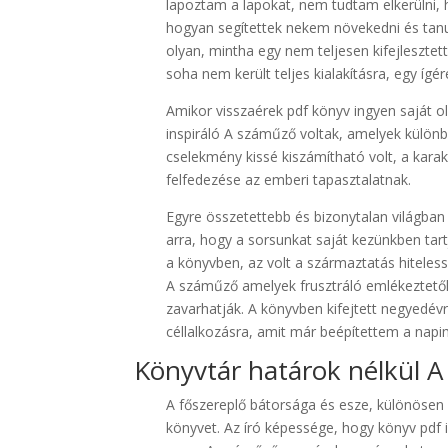
lapoztam a lapokat, nem tudtam elkerülni, 
hogyan segítettek nekem növekedni és tanul
olyan, mintha egy nem teljesen kifejleszte
soha nem került teljes kialakításra, egy ígé
Amikor visszaérek pdf könyv ingyen saját 
inspiráló A száműző voltak, amelyek különb
cselekmény kissé kiszámítható volt, a kar
felfedezése az emberi tapasztalatnak.
Egyre összetettebb és bizonytalan világban
arra, hogy a sorsunkat saját kezünkben ta
a könyvben, az volt a származtatás hiteles
A száműző amelyek frusztráló emlékeztetők
zavarhatják. A könyvben kifejtett negyedévr
céllalkozásra, amit már beépítettem a na
Könyvtár határok nélkül 
A főszereplő bátorsága és esze, különösen 
könyvet. Az író képessége, hogy könyv pdf i