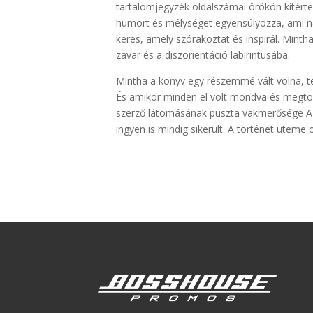
tartalomjegyzék oldalszámai örökön kitért
humort és mélységet egyensúlyozza, ami na
keres, amely szórakoztat és inspirál. Mintha
zavar és a diszorientáció labirintusába.
Mintha a könyv egy részemmé vált volna, t
És amikor minden el volt mondva és megtö
szerző látomásának puszta vakmerősége A
ingyen is mindig sikerült. A történet üteme 