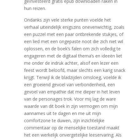
geïnvesteerd gratis epub downloaden raken in
hun reizen.
Ondanks zijn vele sterke punten voelde het
verhaal uiteindelijk enigszins onevenwichtig, zoals
een puzzel met een paar ontbrekende stukjes, of
een lied met een ongepaste noot die zich niet wil
oplossen, en de boek’s falen om zich volledig te
engageren met de digitaal thema’s en ideeën liet
me onder de indruk achter, alsof een lezer een
feest wordt beloofd, maar slechts een karig snack
krijgt. Terwijl ik de bladzijden omsloeg, voelde ik
een groeiend gevoel van verbondenheid, een
gevoel van empathie dat me dieper in het leven
van de personages trok. Voor mij lag de ware
waarde van dit boek in zijn vermogen om mijn
aannames uit te dagen en me uit mijn
comfortzone te duwen, zijn inzichtelijke
commentaar op de menselijke toestand maakt
het een werkelijk onvergetelijke leeservaring. Als