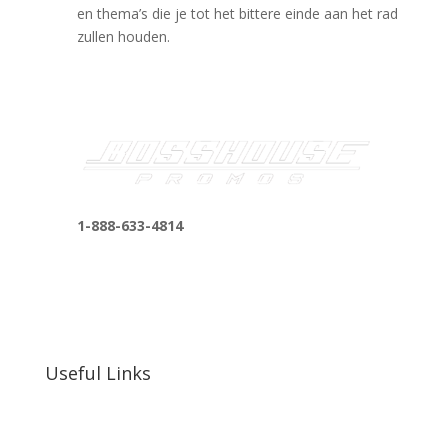
en thema’s die je tot het bittere einde aan het rad
zullen houden.
1-888-633-4814
bosshousepromotions@gmail.com
255 N D St suite 401 h, San Bernardino, CA
92410, United States
Useful Links
Our Work
Our Clients