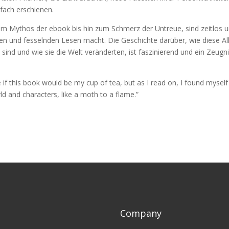
fach erschienen.
m Mythos der ebook bis hin zum Schmerz der Untreue, sind zeitlos 
ren und fesselnden Lesen macht. Die Geschichte darüber, wie diese Al
sind und wie sie die Welt veränderten, ist faszinierend und ein Zeugni
re if this book would be my cup of tea, but as I read on, I found myself
d and characters, like a moth to a flame.”
Company