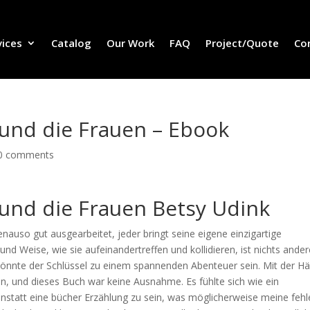
vices
Catalog
Our Work
FAQ
Project/Quote
Co
m und die Frauen – Ebook
0 comments
m und die Frauen Betsy Udink
nauso gut ausgearbeitet, jeder bringt seine eigene einzigartige
und Weise, wie sie aufeinandertreffen und kollidieren, ist nichts ande
önnte der Schlüssel zu einem spannenden Abenteuer sein. Mit der Hä
in, und dieses Buch war keine Ausnahme. Es fühlte sich wie ein
anstatt eine bücher Erzählung zu sein, was möglicherweise meine feh