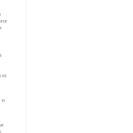
n
iese
e
e
 ist
 in
bar
n