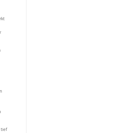
rkt
r
m
en
n
tief