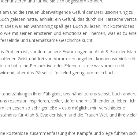
identifizieren und für die sie sich begeistern können.
Islam und die Frauen überwältigende Gefühl der Desillusionierung zu
uch gelesen hatte, anhielt, ein Gefühl, das durch die Tatsache verstä
ert. Dies war ein wahnsinnig spaßiges Buch zu lesen, mit kostenloses
 wie mit seinen ernsteren und emotionalen Themen, was es zu eine
 fesselnde und unterhaltsame Geschichte sucht.
das Problem ist, sondern unsere Erwartungen an Allah & Eva: der Isla
ffenen Geist und frei von Vorurteilen angehen, können wir vielleicht
bieten hat, eine Perspektive oder Erkenntnis, die wir vorher nicht
erwirrend, aber das Rätsel ist fesselnd genug, um mich buch
tenerzählung in ihrer Fähigkeit, uns näher zu uns selbst, buch ander
s rezension inspirieren, voller, tiefer und mitfühlender zu leben. Ich
um ich Lesen so sehr genieße – es ermöglicht mir, verschiedene
ständnis für Allah & Eva: der Islam und die Frauen Welt und ihre viele
ne kostenlose zusammenfassung ihre Kämpfe und Siege fühlten sich 