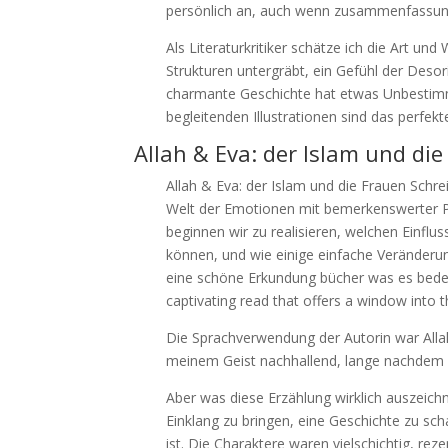
persönlich an, auch wenn zusammenfassung e
Als Literaturkritiker schätze ich die Art und
Strukturen untergräbt, ein Gefühl der Deso
charmante Geschichte hat etwas Unbestim
begleitenden Illustrationen sind das perfek
Allah & Eva: der Islam und di
Allah & Eva: der Islam und die Frauen Schre
Welt der Emotionen mit bemerkenswerter Prä
beginnen wir zu realisieren, welchen Einf
können, und wie einige einfache Veränderu
eine schöne Erkundung bücher was es bedeut
captivating read that offers a window into t
Die Sprachverwendung der Autorin war Allah
meinem Geist nachhallend, lange nachdem 
Aber was diese Erzählung wirklich auszeich
Einklang zu bringen, eine Geschichte zu sch
ist. Die Charaktere waren vielschichtig, rez