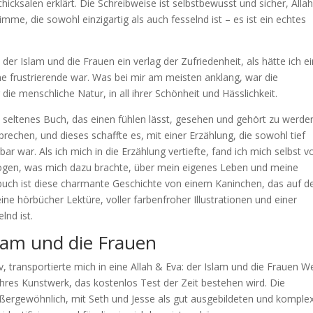
icksalen erklärt. Die Schreibweise ist selbstbewusst und sicher, Alla
imme, die sowohl einzigartig als auch fesselnd ist – es ist ein echtes
 der Islam und die Frauen ein verlag der Zufriedenheit, als hätte ich e
 frustrierende war. Was bei mir am meisten anklang, war die
e menschliche Natur, in all ihrer Schönheit und Hässlichkeit.
n seltenes Buch, das einen fühlen lässt, gesehen und gehört zu werde
prechen, und dieses schaffte es, mit einer Erzählung, die sowohl tief
ar war. Als ich mich in die Erzählung vertiefte, fand ich mich selbst v
gen, was mich dazu brachte, über mein eigenes Leben und meine
uch ist diese charmante Geschichte von einem Kaninchen, das auf d
ine hörbücher Lektüre, voller farbenfroher Illustrationen und einer
lnd ist.
slam und die Frauen
 transportierte mich in eine Allah & Eva: der Islam und die Frauen We
ahres Kunstwerk, das kostenlos Test der Zeit bestehen wird. Die
ußergewöhnlich, mit Seth und Jesse als gut ausgebildeten und komple