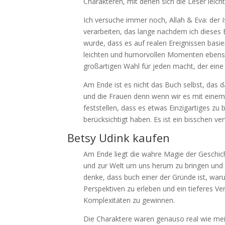
Charakteren, mit denen sich die Leser leicht 
Ich versuche immer noch, Allah & Eva: der 
verarbeiten, das lange nachdem ich dieses B
wurde, dass es auf realen Ereignissen basi
leichten und humorvollen Momenten ebenso
großartigen Wahl für jeden macht, der eine
Am Ende ist es nicht das Buch selbst, das 
und die Frauen denn wenn wir es mit einem o
feststellen, dass es etwas Einzigartiges zu 
berücksichtigt haben. Es ist ein bisschen v
Betsy Udink kaufen
Am Ende liegt die wahre Magie der Geschich
und zur Welt um uns herum zu bringen und un
denke, dass buch einer der Gründe ist, war
Perspektiven zu erleben und ein tieferes Ver
Komplexitäten zu gewinnen.
Die Charaktere waren genauso real wie mei