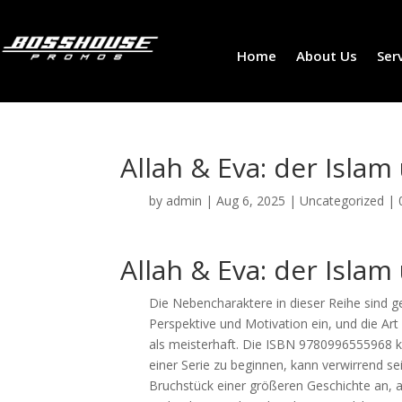
Home
About Us
Ser
Allah & Eva: der Isla
by
admin
|
Aug 6, 2025
|
Uncategorized
|
Allah & Eva: der Isla
Die Nebencharaktere in dieser Reihe sind ge
Perspektive und Motivation ein, und die Art 
als meisterhaft. Die ISBN 9780996555968 k
einer Serie zu beginnen, kann verwirrend se
Bruchstück einer größeren Geschichte an, 