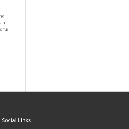
und
lah
s für
Social Links