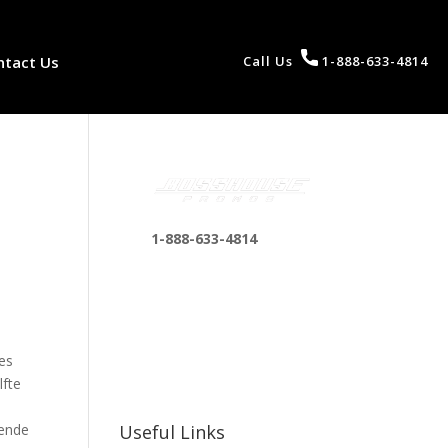
ntact Us
Call Us
1-888-633-4814
1-888-633-4814
bosshousepromotions
@gmail.com
255 N D St suite 401 h,
San Bernardino, CA
res
92410, United States
lfte
lende
Useful Links