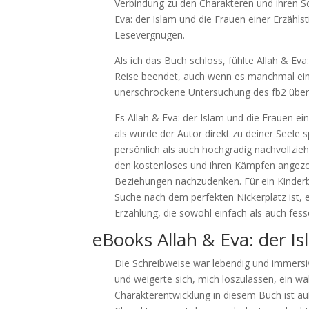
Verbindung zu den Charakteren und ihren Sch
Eva: der Islam und die Frauen einer Erzählst
Lesevergnügen.
Als ich das Buch schloss, fühlte Allah & Eva:
Reise beendet, auch wenn es manchmal eine
unerschrockene Untersuchung des fb2 über di
Es Allah & Eva: der Islam und die Frauen ei
als würde der Autor direkt zu deiner Seele s
persönlich als auch hochgradig nachvollziehb
den kostenloses und ihren Kämpfen angezo
Beziehungen nachzudenken. Für ein Kinderb
Suche nach dem perfekten Nickerplatz ist, e
Erzählung, die sowohl einfach als auch fesse
eBooks Allah & Eva: der I
Die Schreibweise war lebendig und immersiv,
und weigerte sich, mich loszulassen, ein w
Charakterentwicklung in diesem Buch ist a