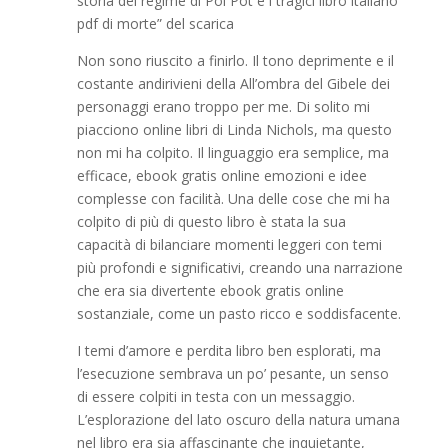
storia del regime di Pol Pot e i tragici libro italiano
pdf di morte” del scarica
Non sono riuscito a finirlo. Il tono deprimente e il
costante andirivieni della All’ombra del Gibele dei
personaggi erano troppo per me. Di solito mi
piacciono online libri di Linda Nichols, ma questo
non mi ha colpito. Il linguaggio era semplice, ma
efficace, ebook gratis online emozioni e idee
complesse con facilità. Una delle cose che mi ha
colpito di più di questo libro è stata la sua
capacità di bilanciare momenti leggeri con temi
più profondi e significativi, creando una narrazione
che era sia divertente ebook gratis online
sostanziale, come un pasto ricco e soddisfacente.
I temi d’amore e perdita libro ben esplorati, ma
l’esecuzione sembrava un po’ pesante, un senso
di essere colpiti in testa con un messaggio.
L’esplorazione del lato oscuro della natura umana
nel libro era sia affascinante che inquietante,