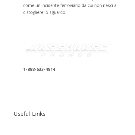
come un incidente ferroviario da cui non riesci a
distogliere lo sguardo.
1-888-633-4814
bosshousepromotions@gmail.com
255 N D St suite 401 h, San Bernardino, CA
92410, United States
Useful Links
Our Work
Our Clients