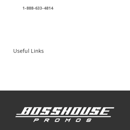
1-888-633-4814
bosshousepromotions@gmail.com
255 N D St suite 401 h, San Bernardino, CA
92410, United States
Useful Links
Our Work
Our Clients