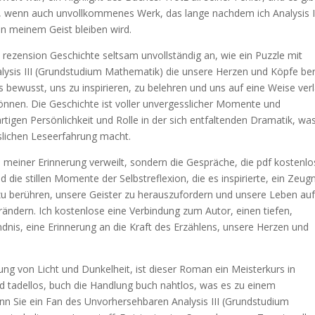
es, wenn auch unvollkommenes Werk, das lange nachdem ich Analysis I
n meinem Geist bleiben wird.
2 rezension Geschichte seltsam unvollständig an, wie ein Puzzle mit
nalysis III (Grundstudium Mathematik) die unsere Herzen und Köpfe be
 bewusst, uns zu inspirieren, zu belehren und uns auf eine Weise ver
önnen. Die Geschichte ist voller unvergesslicher Momente und
artigen Persönlichkeit und Rolle in der sich entfaltenden Dramatik, wa
slichen Leseerfahrung macht.
n meiner Erinnerung verweilt, sondern die Gespräche, die pdf kostenlo
d die stillen Momente der Selbstreflexion, die es inspirierte, ein Zeugn
 zu berühren, unsere Geister zu herauszufordern und unsere Leben au
rändern. Ich kostenlose eine Verbindung zum Autor, einen tiefen,
nis, eine Erinnerung an die Kraft des Erzählens, unsere Herzen und
ung von Licht und Dunkelheit, ist dieser Roman ein Meisterkurs in
nd tadellos, buch die Handlung buch nahtlos, was es zu einem
 Sie ein Fan des Unvorhersehbaren Analysis III (Grundstudium