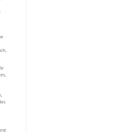
Our Work
e
Our Clients
he
uch,
le
zes,
e,
des
 mit