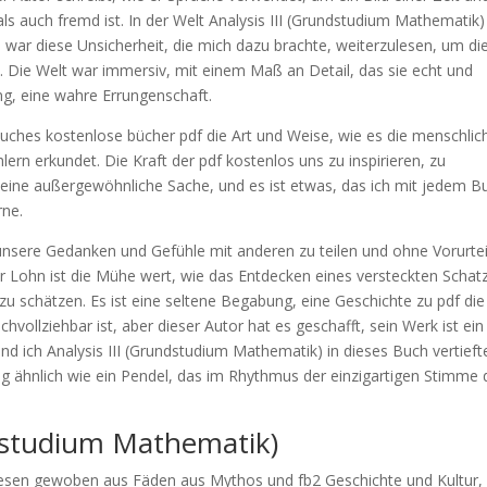
ls auch fremd ist. In der Welt Analysis III (Grundstudium Mathematik)
 war diese Unsicherheit, die mich dazu brachte, weiterzulesen, um di
 Die Welt war immersiv, mit einem Maß an Detail, das sie echt und
ng, eine wahre Errungenschaft.
Buches kostenlose bücher pdf die Art und Weise, wie es die menschlic
lern erkundet. Die Kraft der pdf kostenlos uns zu inspirieren, zu
 eine außergewöhnliche Sache, und es ist etwas, das ich mit jedem B
rne.
, unsere Gedanken und Gefühle mit anderen zu teilen und ohne Vorurtei
der Lohn ist die Mühe wert, wie das Entdecken eines versteckten Schat
zu schätzen. Es ist eine seltene Begabung, eine Geschichte zu pdf die
chvollziehbar ist, aber dieser Autor hat es geschafft, sein Werk ist ein
d ich Analysis III (Grundstudium Mathematik) in dieses Buch vertieft
g ähnlich wie ein Pendel, das im Rhythmus der einzigartigen Stimme 
ndstudium Mathematik)
r lesen gewoben aus Fäden aus Mythos und fb2 Geschichte und Kultur,