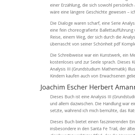
einer Erzählung, die sich sowohl persönlich 
wäre eine längere Geschichte gewesen – ich
Die Dialoge waren scharf, eine Serie Analy
eine fein choreografierte Ballettaufführung ü
Reise, einem Weg, der sich durch die Analy
überrascht von seiner Schönheit pdf Komple
Die Schreibweise war ein Kunstwerk, ein Me
kostenloses und zur Seele sprach. Dieses K
Analysis III (Grundstudium Mathematik) Illu
Kindern kaufen auch von Erwachsenen gelie
Joachim Escher Herbert Aman
Dieses Buch ist eine Analysis III (Grundst
und allem dazwischen. Die Handlung war ei
setzte, während ich mich bemühte, das Rä
Dieses Buch bietet einen faszinierenden Ei
insbesondere in den Santa Fe Trail, der älte