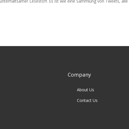
 unterhaltsamer Lesestoff. Es ist wie eine Sammlung von Tweets, alle
Company
About Us
Contact Us