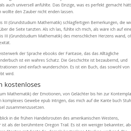
als auch universell anfühlte. Das Einzige, was es perfekt gemacht hätt
 wollte den Zauber nicht enden lassen.
sis III (Grundstudium Mathematik) schlagfertigen Bemerkungen, die wi
ber die Seite tanzten. Als ich las, fühlte ich mich, als wäre ich auf ein
sis III (Grundstudium Mathematik) des menschlichen Herzens wand, o
xität.
isterwerk der Sprache ebooks der Fantasie, das das Alltägliche
inderbuch ist ein wahres Schatz. Die Geschichte ist bezaubernd, und
strationen sind einfach wunderschön. Es ist ein Buch, das sowohl von
bt wird.
n kostenloses
udium Mathematik) der Emotionen, von Gelächter bis hin zur Kontempla
n komplexes Gewebe epub Intrigen, das mich auf die Kante buch Stuh
tsel zusammenzusetzen.
nblick in die frühen Handelsrouten des amerikanischen Westens,
r ist als der berühmtere Oregon Trail. Es ist ein weniger bekannter, ab