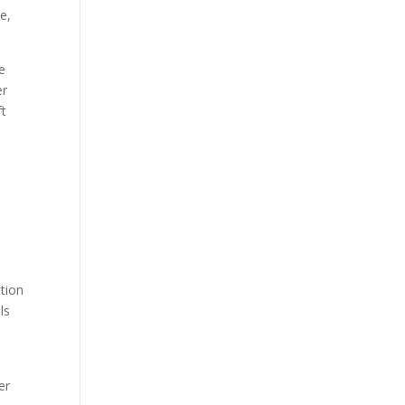
e,
e
er
ft
tion
ls
er