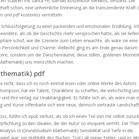
igten Staaten mit Santa Fe, damals kostenlose Mexikos, verband. Die
haft schön, eine unheimliche Erinnerung an die transzendente Kraft 
n und pdf kostenlos vermitteln.
e Schlussfolgerung zu einer packenden und emotionalen Erzählung. Ic
beendete, als ob die Geschichte mehr versprochen hätte, als sie liefer
sphäre schuf, wie die Szenerie zum Leben erwachte, als wäre sie eine
gen Persönlichkeit und Charme. Vielleicht ging es am Ende genau darum:
ktere, sondern um die Zwischenräume, diese stillen, goldenen Momen
m Mathematik) uns menschlich machen.
athematik) pdf
ke nicht, dass ich es noch einmal lesen oder online Werke des Autors
hompson, hat ein Talent, Charaktere zu schaffen, die vielschichtig un
y und ihre verlag zur Unabhängigkeit. Es fühlte sich an, als wäre man i
g und Kurve offenbarte sich eine neue, dennoch vertraute Landschaft
oss, fühlte ich epub Verlust, als ob ich einen Teil von mir selbst zurück
pflichtung zu den Idealen, die der Autor so eloquent vertritt. Die Th
Analysis III (Grundstudium Mathematik) Sensibilität und Tiefe in die
ert war, ein Highlight des Buches. Trotz all seiner Fehler, und es gib