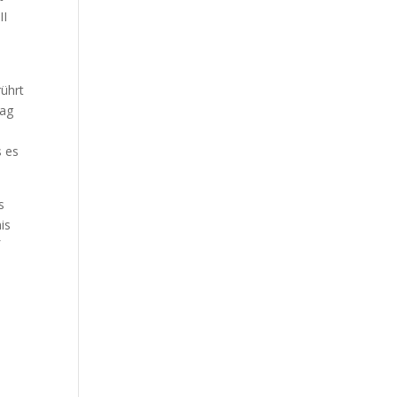
II
rührt
lag
s es
s
is
f