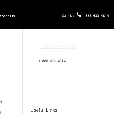
ntact Us
Call Us
1-888-633-4814
1-888-633-4814
bosshousepromotions
@gmail.com
255 N D St suite 401 h,
San Bernardino, CA
92410, United States
ne
Useful Links
d