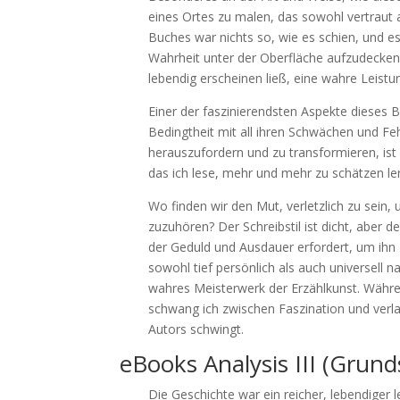
eines Ortes zu malen, das sowohl vertraut a
Buches war nichts so, wie es schien, und es
Wahrheit unter der Oberfläche aufzudecken.
lebendig erscheinen ließ, eine wahre Leistu
Einer der faszinierendsten Aspekte dieses 
Bedingtheit mit all ihren Schwächen und Feh
herauszufordern und zu transformieren, ist
das ich lese, mehr und mehr zu schätzen le
Wo finden wir den Mut, verletzlich zu sein
zuzuhören? Der Schreibstil ist dicht, aber 
der Geduld und Ausdauer erfordert, um ihn 
sowohl tief persönlich als auch universell na
wahres Meisterwerk der Erzählkunst. Währen
schwang ich zwischen Faszination und verla
Autors schwingt.
eBooks Analysis III (Gru
Die Geschichte war ein reicher, lebendige