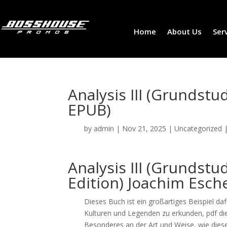
Home
About Us
Ser
Analysis III (Grundst
EPUB)
by
admin
|
Nov 21, 2025
|
Uncategorized
Analysis III (Grunds
Edition) Joachim Esc
Dieses Buch ist ein großartiges Beispiel 
Kulturen und Legenden zu erkunden, pdf die 
Besonderes an der Art und Weise, wie dieser