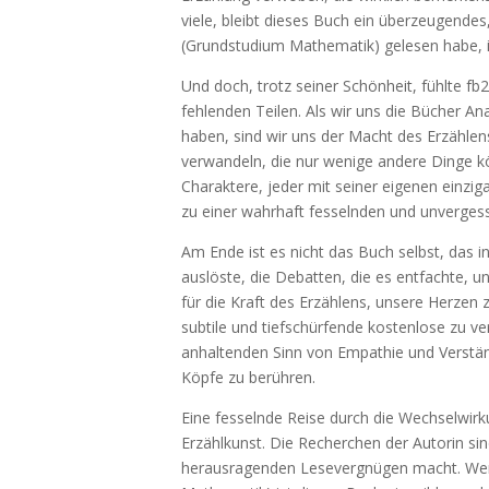
viele, bleibt dieses Buch ein überzeugend
(Grundstudium Mathematik) gelesen habe, i
Und doch, trotz seiner Schönheit, fühlte fb
fehlenden Teilen. Als wir uns die Bücher A
haben, sind wir uns der Macht des Erzählens
verwandeln, die nur wenige andere Dinge k
Charaktere, jeder mit seiner eigenen einzig
zu einer wahrhaft fesselnden und unverges
Am Ende ist es nicht das Buch selbst, das i
auslöste, die Debatten, die es entfachte, un
für die Kraft des Erzählens, unsere Herzen
subtile und tiefschürfende kostenlose zu ve
anhaltenden Sinn von Empathie und Verständ
Köpfe zu berühren.
Eine fesselnde Reise durch die Wechselwirk
Erzählkunst. Die Recherchen der Autorin si
herausragenden Lesevergnügen macht. Wenn