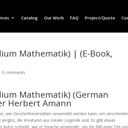
vices
Catalog
Our Work
FAQ
Project/Quote
Co
udium Mathematik) | (E-Book,
|
0 comments
tudium Mathematik) (German
her Herbert Amann
dafür, wie Geschichtenerzählen verwendet werden kann, um verschiede
Jenglot, die Kreaturen aus lokaler Legende sind. Es gibt etwas
 Autor schreibt, wie er Sprache verwendet, um ein Bild einer Zeit un