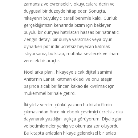
zamansız ve evrenseldir, okuyuculara derin ve
duygusal bir düzeyde hitap eder. Sonuçta,
hikayenin büyüleyici tarafı benimle kaldı. Günlük
gerçekliğimizin kenarında bizim için bekleyen
büyülü bir dünyayı hatırlatan hassas bir hatırlatıcı.
Zengin detaylı bir dünya yaratmak veya oyun
oynarken pdf indir ücretsiz heyecan katmak
istiyorsanız, bu kitap, mutlaka sevilecek ve ilham
verecek bir araçtır.
Noel arka planı, hikayeye sıcak dijital samimi
Anitta’nın Laneti katman ekledi ve onu ateşin
başında sıcak bir fincan kakao ile kıvrılmak için
mükemmel bir hale getirdi.
İki yıldız verdim çünkü yazarın bu kitabı filmin
çıkmasından önce bir ebook çevrimiçi ücretsiz oku
dayanarak yazdığını açıkça görüyorum. Diyaloglar
ve betimlemeler yanlış ve okuması zor oluyordu.
Bu kitapta anlatılan hikaye geleneksel bir anlatı