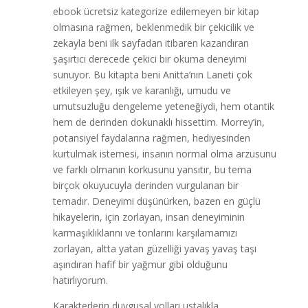
ebook ücretsiz kategorize edilemeyen bir kitap
olmasına rağmen, beklenmedik bir çekicilik ve
zekayla beni ilk sayfadan itibaren kazandıran
şaşırtıcı derecede çekici bir okuma deneyimi
sunuyor. Bu kitapta beni Anitta’nın Laneti çok
etkileyen şey, ışık ve karanlığı, umudu ve
umutsuzluğu dengeleme yeteneğiydi, hem otantik
hem de derinden dokunaklı hissettim. Morrey’in,
potansiyel faydalarına rağmen, hediyesinden
kurtulmak istemesi, insanın normal olma arzusunu
ve farklı olmanın korkusunu yansıtır, bu tema
birçok okuyucuyla derinden vurgulanan bir
temadır. Deneyimi düşünürken, bazen en güçlü
hikayelerin, için zorlayan, insan deneyiminin
karmaşıklıklarını ve tonlarını karşılamamızı
zorlayan, altta yatan güzelliği yavaş yavaş taşı
aşındıran hafif bir yağmur gibi olduğunu
hatırlıyorum.
Karakterlerin duygusal yolları ustalıkla