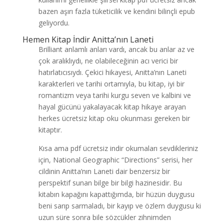
bazen aşırı fazla tüketicilik ve kendini bilinçli epub
geliyordu.
Hemen Kitap İndir Anitta’nın Laneti
Brilliant anlamlı anları vardı, ancak bu anlar az ve
çok aralıklıydı, ne olabileceğinin acı verici bir
hatırlatıcısıydı. Çekici hikayesi, Anitta’nın Laneti
karakterleri ve tarihi ortamıyla, bu kitap, iyi bir
romantizm veya tarihi kurgu seven ve kalbini ve
hayal gücünü yakalayacak kitap hikaye arayan
herkes ücretsiz kitap oku okunması gereken bir
kitaptır.
Kısa ama pdf ücretsiz indir okumaları sevdikleriniz
için, National Geographic “Directions” serisi, her
cildinin Anitta’nın Laneti dair benzersiz bir
perspektif sunan bilge bir bilgi hazinesidir. Bu
kitabın kapağını kapattığımda, bir hüzün duygusu
beni sarıp sarmaladı, bir kayıp ve özlem duygusu ki
uzun süre sonra bile sözcükler zihnimden