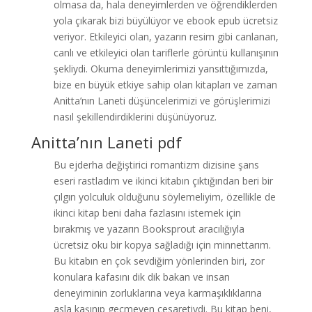
olmasa da, hala deneyimlerden ve öğrendiklerden
yola çıkarak bizi büyülüyor ve ebook epub ücretsiz
veriyor. Etkileyici olan, yazarın resim gibi canlanan,
canlı ve etkileyici olan tariflerle görüntü kullanışının
şekliydi. Okuma deneyimlerimizi yansıttığımızda,
bize en büyük etkiye sahip olan kitapları ve zaman
Anitta’nın Laneti düşüncelerimizi ve görüşlerimizi
nasıl şekillendirdiklerini düşünüyoruz.
Anitta’nın Laneti pdf
Bu ejderha değiştirici romantizm dizisine şans
eseri rastladım ve ikinci kitabın çıktığından beri bir
çılgın yolculuk olduğunu söylemeliyim, özellikle de
ikinci kitap beni daha fazlasını istemek için
bırakmış ve yazarın Booksprout aracılığıyla
ücretsiz oku bir kopya sağladığı için minnettarım.
Bu kitabın en çok sevdiğim yönlerinden biri, zor
konulara kafasını dik dik bakan ve insan
deneyiminin zorluklarına veya karmaşıklıklarına
asla kaşınıp geçmeyen cesaretiydi. Bu kitap beni,