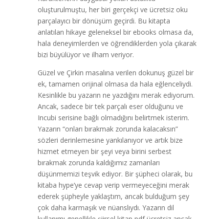
oluşturulmuştu, her biri gerçekçi ve ücretsiz oku
parçalayıcı bir dönüşüm geçirdi. Bu kitapta
anlatılan hikaye geleneksel bir ebooks olmasa da,
hala deneyimlerden ve öğrendiklerden yola çıkarak
bizi büyülüyor ve ilham veriyor.
Güzel ve Çirkin masalına verilen dokunuş güzel bir
ek, tamamen orijinal olmasa da hala eğlenceliydi.
Kesinlikle bu yazarın ne yazdığını merak ediyorum.
Ancak, sadece bir tek parçalı eser olduğunu ve
Incubi serisine bağlı olmadığını belirtmek isterim.
Yazarın “onları bırakmak zorunda kalacaksın”
sözleri derinlemesine yankılanıyor ve artık bize
hizmet etmeyen bir şeyi veya birini serbest
bırakmak zorunda kaldığımız zamanları
düşünmemizi teşvik ediyor. Bir şüpheci olarak, bu
kitaba hype’ye cevap verip vermeyeceğini merak
ederek şüpheyle yaklaştım, ancak bulduğum şey
çok daha karmaşık ve nüanslıydı. Yazarın dil
kullanımı genellikle şiirsel kitap pdf ücretsiz ancak