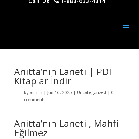
Call Us
1-888-633-4814
Anitta’nın Laneti | PDF
Kitaplar İndir
by
admin
|
Jun 16, 2025
|
Uncategorized
|
0
comments
Anitta’nın Laneti , Mahfi
Eğilmez