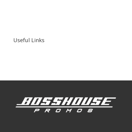
bosshousepromotions@gmail.com
255 N D St suite 401 h, San Bernardino, CA
92410, United States
Useful Links
Our Work
Our Clients