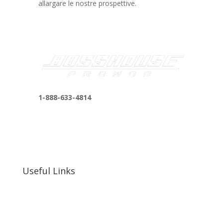
allargare le nostre prospettive.
1-888-633-4814
bosshousepromotions@gmail.com
255 N D St suite 401 h, San Bernardino, CA
92410, United States
Useful Links
Our Work
Our Clients