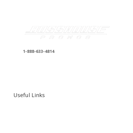
1-888-633-4814
bosshousepromotions@gmail.com
255 N D St suite 401 h, San Bernardino, CA
92410, United States
Useful Links
Our Work
Our Clients