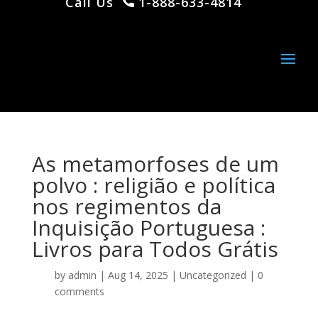
Call Us
1-888-633-4814
As metamorfoses de um
polvo : religião e política
nos regimentos da
Inquisição Portuguesa :
Livros para Todos Grátis
by
admin
|
Aug 14, 2025
|
Uncategorized
|
0
comments