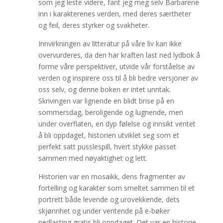
som jeg leste videre, fant jeg meg selv Barbarene
inn i karakterenes verden, med deres særtheter
og feil, deres styrker og svakheter.
Innvirkningen av litteratur på våre liv kan ikke
overvurderes, da den har kraften last ned lydbok å
forme våre perspektiver, utvide vår forståelse av
verden og inspirere oss til å bli bedre versjoner av
oss selv, og denne boken er intet unntak.
Skrivingen var lignende en blidt brise på en
sommersdag, beroligende og lugnende, men
under overflaten, en dyp følelse og innsikt ventet
å bli oppdaget, historien utviklet seg som et
perfekt satt pusslespill, hvert stykke passet
sammen med nøyaktighet og lett.
Historien var en mosaikk, dens fragmenter av
fortelling og karakter som smeltet sammen til et
portrett både levende og urovekkende, dets
skjønnhet og under ventende på e-bøker
nedlasting gratis bli oppdaget. Det var en historie