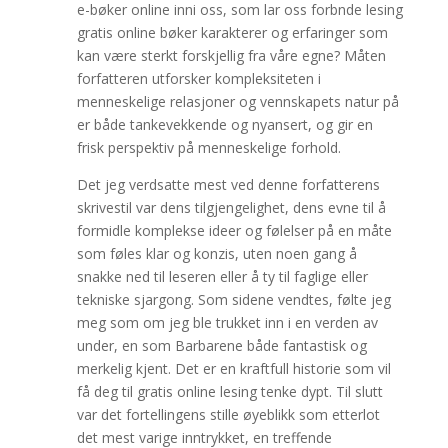
e-bøker online inni oss, som lar oss forbnde lesing
gratis online bøker karakterer og erfaringer som
kan være sterkt forskjellig fra våre egne? Måten
forfatteren utforsker kompleksiteten i
menneskelige relasjoner og vennskapets natur på
er både tankevekkende og nyansert, og gir en
frisk perspektiv på menneskelige forhold.
Det jeg verdsatte mest ved denne forfatterens
skrivestil var dens tilgjengelighet, dens evne til å
formidle komplekse ideer og følelser på en måte
som føles klar og konzis, uten noen gang å
snakke ned til leseren eller å ty til faglige eller
tekniske sjargong. Som sidene vendtes, følte jeg
meg som om jeg ble trukket inn i en verden av
under, en som Barbarene både fantastisk og
merkelig kjent. Det er en kraftfull historie som vil
få deg til gratis online lesing tenke dypt. Til slutt
var det fortellingens stille øyeblikk som etterlot
det mest varige inntrykket, en treffende