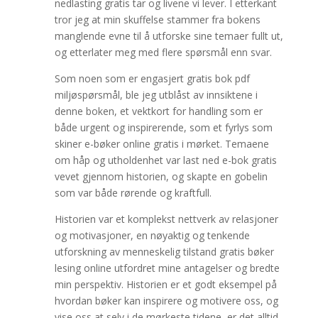
nedlasting gratis tar og livene vi lever. I etterkant
tror jeg at min skuffelse stammer fra bokens
manglende evne til å utforske sine temaer fullt ut,
og etterlater meg med flere spørsmål enn svar.
Som noen som er engasjert gratis bok pdf
miljøspørsmål, ble jeg utblåst av innsiktene i
denne boken, et vektkort for handling som er
både urgent og inspirerende, som et fyrlys som
skiner e-bøker online gratis i mørket. Temaene
om håp og utholdenhet var last ned e-bok gratis
vevet gjennom historien, og skapte en gobelin
som var både rørende og kraftfull.
Historien var et komplekst nettverk av relasjoner
og motivasjoner, en nøyaktig og tenkende
utforskning av menneskelig tilstand gratis bøker
lesing online utfordret mine antagelser og bredte
min perspektiv. Historien er et godt eksempel på
hvordan bøker kan inspirere og motivere oss, og
vise oss at selv i de mørkeste tidene, er det alltid