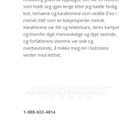
som holdt seg igjen lenge etter jeg hadde ferdig
lest, temaene og karakterene som vedble å bo i
minnet mitt som en bekjempende melodi.
Karakterene var feil og relaterbare, deres kamper
og triumfer dypt menneskelige og dypt rørende,
og forfatterens stemme var unik og
overbevisende, å trekke meg inn i historiens
verden med letthet.
1-888-633-4814
bosshousepromotions@gmail.com
255 N D St suite 401 h, San Bernardino, CA