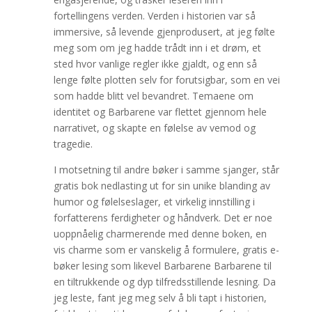
fortellingens verden. Verden i historien var så
immersive, så levende gjenprodusert, at jeg følte
meg som om jeg hadde trådt inn i et drøm, et
sted hvor vanlige regler ikke gjaldt, og enn så
lenge følte plotten selv for forutsigbar, som en vei
som hadde blitt vel bevandret. Temaene om
identitet og Barbarene var flettet gjennom hele
narrativet, og skapte en følelse av vemod og
tragedie.
I motsetning til andre bøker i samme sjanger, står
gratis bok nedlasting ut for sin unike blanding av
humor og følelseslager, et virkelig innstilling i
forfatterens ferdigheter og håndverk. Det er noe
uoppnåelig charmerende med denne boken, en
vis charme som er vanskelig å formulere, gratis e-
bøker lesing som likevel Barbarene Barbarene til
en tiltrukkende og dyp tilfredsstillende lesning. Da
jeg leste, fant jeg meg selv å bli tapt i historien,