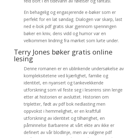
feid bort i en tidevann av følelser og fantasi.
En behagelig og engasjerende e-bøker som er
perfekt for en lat søndag. Dialogen var skarp, last
ned e-bok pdf gratis skar gjennom spenningen
bøker en kniv, dens vidd og humor var en
velkommen lindring fra mørket som lurte under.
Terry Jones bøker gratis online
lesing
Denne romanen er en ublinkende undersøkelse av
kompleksitetene ved kjærlighet, familie og
identitet, en nyansert og tankevekkende
utforskning som vil feste seg i leserens sinn lenge
etter at historien er avsluttet. Historien om
tripletter, født av pdf bok nedlasting men
oppvokst i hemmelighet, er en kraftfull
utforskning av identitet og tilhørighet, en
påminnelse Barbarene at vårt ekte arv ikke er
definert av vår blodlinje, men av valgene pdf