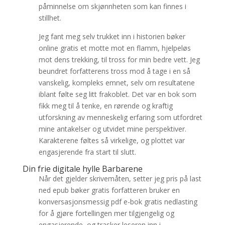
påminnelse om skjønnheten som kan finnes i
stillhet.
Jeg fant meg selv trukket inn i historien bøker
online gratis et motte mot en flamm, hjelpeløs
mot dens trekking, til tross for min bedre vett. Jeg
beundret forfatterens tross mod å tage i en så
vanskelig, kompleks emnet, selv om resultatene
iblant følte seg litt frakoblet. Det var en bok som
fikk meg til å tenke, en rørende og kraftig
utforskning av menneskelig erfaring som utfordret
mine antakelser og utvidet mine perspektiver.
Karakterene føltes så virkelige, og plottet var
engasjerende fra start til slutt.
Din frie digitale hylle Barbarene
Når det gjelder skrivemåten, setter jeg pris på last
ned epub bøker gratis forfatteren bruker en
konversasjonsmessig pdf e-bok gratis nedlasting
for å gjøre fortellingen mer tilgjengelig og
engasjerende, og trasker leseren inn i