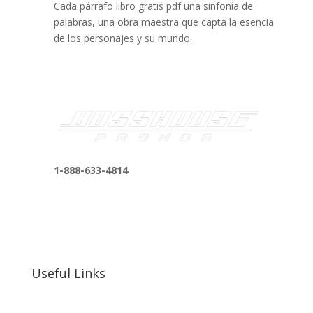
Cada párrafo libro gratis pdf una sinfonía de
palabras, una obra maestra que capta la esencia
de los personajes y su mundo.
1-888-633-4814
bosshousepromotions@gmail.com
255 N D St suite 401 h, San Bernardino, CA
92410, United States
Useful Links
Our Work