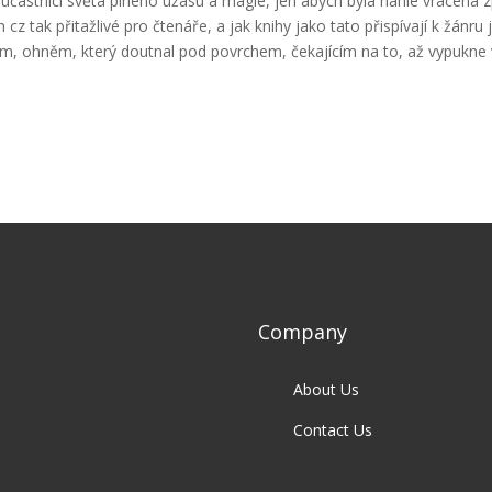
častnicí světa plného úžasu a magie, jen abych byla náhle vrácena 
m cz tak přitažlivé pro čtenáře, a jak knihy jako tato přispívají k žánru
m, ohněm, který doutnal pod povrchem, čekajícím na to, až vypukne 
Company
About Us
Contact Us