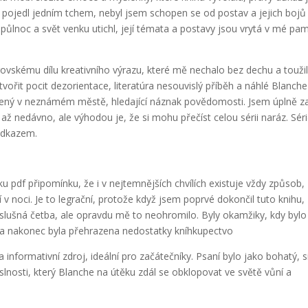
em pojedl jedním tchem, nebyl jsem schopen se od postav a jejich bojů
půlnoc a svět venku utichl, její témata a postavy jsou vrytá v mé pam
ovskému dílu kreativního výrazu, které mě nechalo bez dechu a touži
ořit pocit dezorientace, literatúra nesouvislý příběh a náhlé Blanche
racený v neznámém městě, hledající náznak povědomosti. Jsem úplně z
 až nedávno, ale výhodou je, že si mohu přečíst celou sérii naráz. Séri
 odkazem.
ku pdf připomínku, že i v nejtemnějších chvílích existuje vždy způsob,
 v noci. Je to legrační, protože když jsem poprvé dokončil tuto knihu,
o slušná četba, ale opravdu mě to neohromilo. Byly okamžiky, kdy bylo
é a nakonec byla přehrazena nedostatky kníhkupectvo
informativní zdroj, ideální pro začátečníky. Psaní bylo jako bohatý, s
lnosti, který Blanche na útěku zdál se obklopovat ve světě vůní a