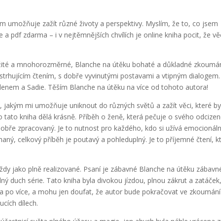
ám umožňuje zažít různé životy a perspektivy. Myslím, že to, co jsem
je a pdf zdarma – i v nejtěmnějších chvílích je online kniha pocit, že vě
ožité a mnohorozměrné, Blanche na útěku bohaté a důkladné zkoumá
 strhujícím čtením, s dobře vyvinutými postavami a vtipným dialogem.
lenem a Sadie. Těším Blanche na útěku na více od tohoto autora!
sob, jakým mi umožňuje uniknout do různých světů a zažít věci, které b
 co tato kniha dělá krásně. Příběh o ženě, která pečuje o svého odcize
obře zpracovaný. Je to nutnost pro každého, kdo si užívá emocionáln
haný, celkový příběh je poutavý a pohleduplný. Je to příjemné čtení, k
vždy jako plně realizované. Psaní je zábavné Blanche na útěku zábavné
ý duch série. Tato kniha byla divokou jízdou, plnou zákrut a zatáček
ha po více, a mohu jen doufat, že autor bude pokračovat ve zkoumání
cích dílech.