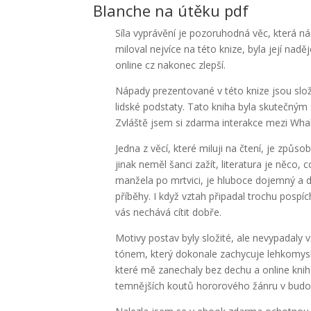
Blanche na útěku pdf
Síla vyprávění je pozoruhodná věc, která n
miloval nejvíce na této knize, byla její nadě
online cz nakonec zlepší.
Nápady prezentované v této knize jsou sl
lidské podstaty. Tato kniha byla skutečným
Zvláště jsem si zdarma interakce mezi Wha
Jedna z věcí, které miluji na čtení, je způ
jinak neměl šanci zažít, literatura je něco,
manžela po mrtvici, je hluboce dojemný a d
příběhy. I když vztah připadal trochu pospíc
vás nechává cítit dobře.
Motivy postav byly složité, ale nevypadaly 
tónem, který dokonale zachycuje lehkomysln
které mě zanechaly bez dechu a online kni
temnějších koutů hororového žánru v budou