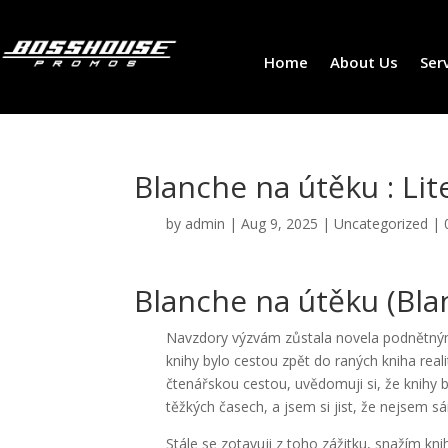
Home
About Us
Ser
Blanche na útěku : Lit
by
admin
|
Aug 9, 2025
|
Uncategorized
|
Blanche na útěku (Bla
Navzdory výzvám zůstala novela podnětným
knihy bylo cestou zpět do raných kniha real
čtenářskou cestou, uvědomuji si, že knihy b
těžkých časech, a jsem si jist, že nejsem s
Stále se zotavuji z toho zážitku, snažím kn