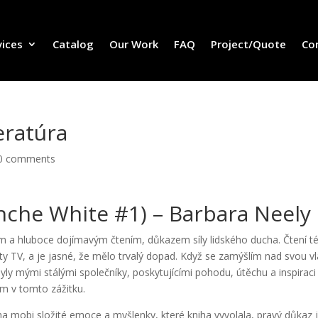
vices
Catalog
Our Work
FAQ
Project/Quote
Co
eratúra
0 comments
nche White #1) – Barbara Neely
 a hluboce dojímavým čtením, důkazem síly lidského ducha. Čtení t
ity TV, a je jasné, že mělo trvalý dopad. Když se zamýšlím nad svou vl
yly mými stálými společníky, poskytujícími pohodu, útěchu a inspiraci
ám v tomto zážitku.
iha mobi složité emoce a myšlenky, které kniha vyvolala, pravý důkaz j