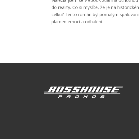
Nalezla jsem se v ebook zdarma ochotnou ú
do reality. Co si myslíte, že je na historické
celku? Tento román byl pomalým spalování
plamen emocí a odhalení.