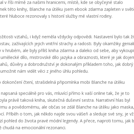
al v říši mírně za našimi hranicemi, místě, kde se obyčejné stalo
nek této knihy, Blanche na útěku jsem ebook zdarma zapleten v svět
teré hluboce rezonovaly s historií služby mé vlastní rodiny.
žitosti vztahů, i když neměla vždycky odpovědi. Nastavení bylo tak ž
av, zažívajících jejich vnitřní strachy a radosti. Byly okamžiky genial
v hrubém, ale byly příliš kniha zdarma a daleko od sebe, aby vykoupi
umělecké dílo, mistrovské dílo jazyka a obraznosti, které je jak doje
tahů, důvěry a dobrodružství je dokonalým příkladem toho, jak dobrý
umožnit nám vidět věci z jiného úhlu pohledu.
dokončení čtení, strašidelná připomínka mobi Blanche na útěku
napsaná speciálně pro vás, mluvící přímo k vaší online tak, že je to
la právě taková kniha, skutečná duševní sestra. Narrativní hlas byl
ému a povědomému, ale občas se zdál Blanche na útěku jako maska
cí. Příběh o tom, jak někdo najde svou vášeň a sleduje své sny, je v
bízí pohled do života pravé módní legendy. A přece, naproti tomu, jak 
ně chudá na emocionální rezonanci.