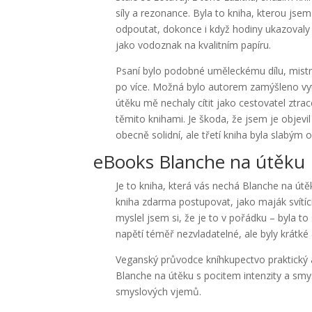
síly a rezonance. Byla to kniha, kterou js
odpoutat, dokonce i když hodiny ukazovaly 
jako vodoznak na kvalitním papíru.
Psaní bylo podobné uměleckému dílu, mistr
po více. Možná bylo autorem zamýšleno vytv
útěku mě nechaly cítit jako cestovatel zt
těmito knihami. Je škoda, že jsem je objevil
obecně solidní, ale třetí kniha byla slabým
eBooks Blanche na útěku
Je to kniha, která vás nechá Blanche na útě
kniha zdarma postupovat, jako maják svítící
myslel jsem si, že je to v pořádku – byla t
napětí téměř nezvladatelné, ale byly krátk
Veganský průvodce kníhkupectvo praktický a 
Blanche na útěku s pocitem intenzity a smys
smyslových vjemů.