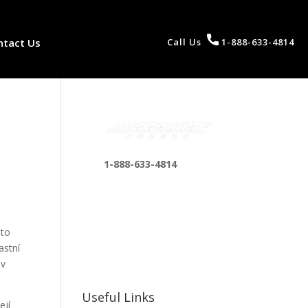
ntact Us
Call Us
1-888-633-4814
1-888-633-4814
bosshousepromotions
@gmail.com
255 N D St suite 401 h,
éto
San Bernardino, CA
astní
92410, United States
 v
Useful Links
ejí