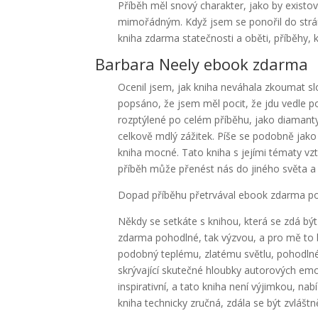
Příběh měl snový charakter, jako by existov
mimořádným. Když jsem se ponořil do strá
kniha zdarma statečnosti a oběti, příběhy, k
Barbara Neely ebook zdarma
Ocenil jsem, jak kniha neváhala zkoumat slo
popsáno, že jsem měl pocit, že jdu vedle post
rozptýlené po celém příběhu, jako diamanty 
celkově mdlý zážitek. Píše se podobně jako 
kniha mocné. Tato kniha s jejími tématy vz
příběh může přenést nás do jiného světa a 
Dopad příběhu přetrvával ebook zdarma po 
Někdy se setkáte s knihou, která se zdá být 
zdarma pohodlné, tak výzvou, a pro mě to by
podobný teplému, zlatému světlu, pohodln
skrývající skutečné hloubky autorových emo
inspirativní, a tato kniha není výjimkou, na
kniha technicky zručná, zdála se být zvlášt