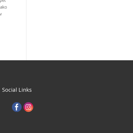
zpět
 jako
v
Social Links