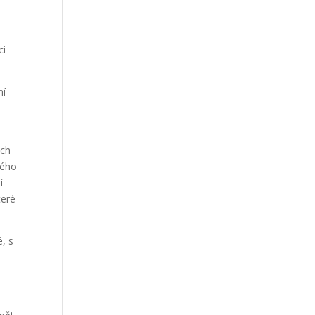
ci
ní
ych
ného
í
teré
, s
,