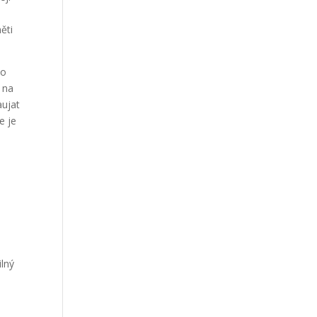
Our Work
ěti
Our Clients
lo
 na
aujat
e je
ilný