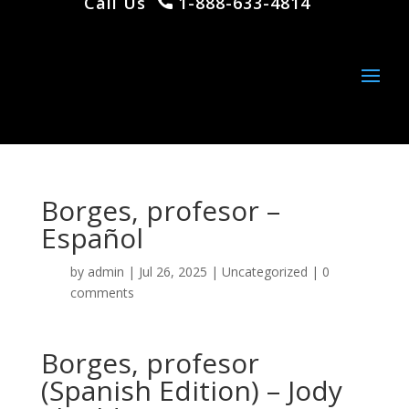
Call Us
1-888-633-4814
Borges, profesor –
Español
by
admin
|
Jul 26, 2025
|
Uncategorized
|
0
comments
Borges, profesor
(Spanish Edition) – Jody