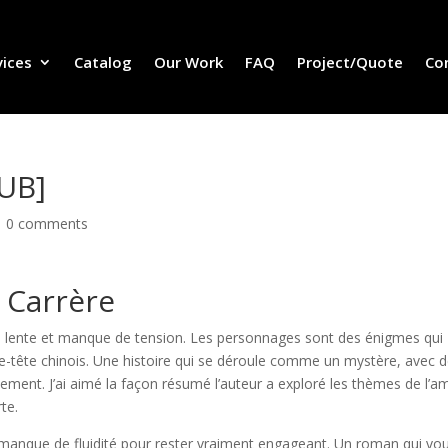
vices
Catalog
Our Work
FAQ
Project/Quote
Co
PUB]
|
0 comments
 Carrère
peu lente et manque de tension. Les personnages sont des énigmes qui
-tête chinois. Une histoire qui se déroule comme un mystère, avec 
tement. J’ai aimé la façon résumé l’auteur a exploré les thèmes de l’am
rte.
ure manque de fluidité pour rester vraiment engageant. Un roman qui vo