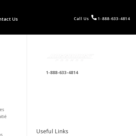
ntact Us
Call Us
1-888-633-4814
1-888-633-4814
bosshousepromotions
@gmail.com
255 N D St suite 401 h,
San Bernardino, CA
des
92410, United States
itié
Useful Links
us