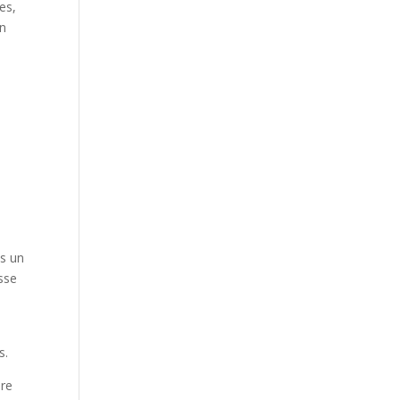
es,
en
t
is un
asse
s
s.
ure