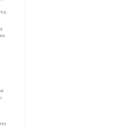
Our Work
s
rice,
Our Clients
nt
nte.
ent
u
vres