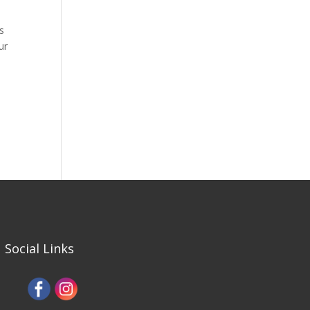
s
ur
Social Links