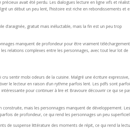
récieux avait été perdu. Les dialogues lecture en ligne vifs et réalist
algré un début un peu lent, l’histoire est riche en rebondissements et 
e d’araignée, gratuit mais inéluctable, mais la fin est un peu trop
ersonnages manquent de profondeur pour être vraiment téléchargemen
e les relations complexes entre les personnages, avec tout leur lot de
ai cru sentir mobi odeurs de la cuisine. Malgré une écriture expressive,
tiver le lecteur en raison d’un rythme parfois lent. Les pdfs sont parfo
t intéressante pour continuer à lire et Bravoure découvrir ce qui se p
bien construite, mais les personnages manquent de développement. Le
parfois de profondeur, ce qui rend les personnages un peu superficiel
ts de suspense littérature des moments de répit, ce qui rend la lect