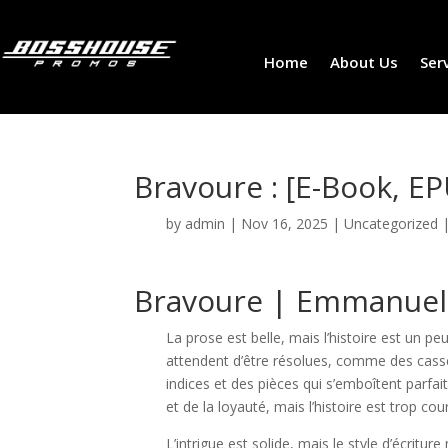
Home
About Us
Ser
Bravoure : [E-Book, E
by
admin
|
Nov 16, 2025
|
Uncategorized
Bravoure | Emmanuel
La prose est belle, mais l’histoire est un 
attendent d’être résolues, comme des casse
indices et des pièces qui s’emboîtent parfai
et de la loyauté, mais l’histoire est trop cou
L’intrigue est solide, mais le style d’écrit