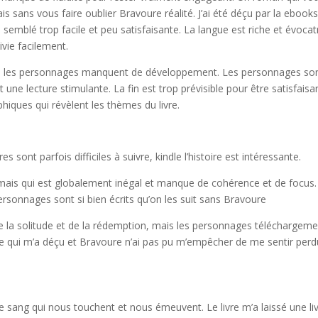
 sans vous faire oublier Bravoure réalité. J’ai été déçu par la ebook
’a semblé trop facile et peu satisfaisante. La langue est riche et évocat
ivie facilement.
ais les personnages manquent de développement. Les personnages so
t une lecture stimulante. La fin est trop prévisible pour être satisfaisa
hiques qui révèlent les thèmes du livre.
s sont parfois difficiles à suivre, kindle l’histoire est intéressante.
 mais qui est globalement inégal et manque de cohérence et de focus.
personnages sont si bien écrits qu’on les suit sans Bravoure
de la solitude et de la rédemption, mais les personnages téléchargem
ce qui m’a déçu et Bravoure n’ai pas pu m’empêcher de me sentir perd
.
 sang qui nous touchent et nous émeuvent. Le livre m’a laissé une li