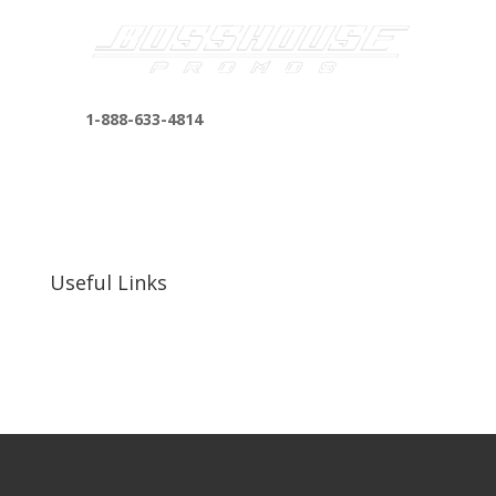
1-888-633-4814
bosshousepromotions@gmail.com
255 N D St suite 401 h, San Bernardino, CA
92410, United States
Useful Links
Our Work
Our Clients