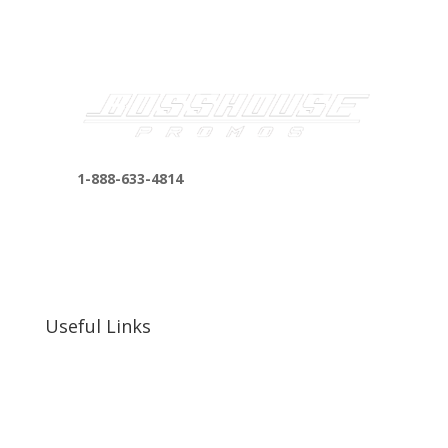
1-888-633-4814
bosshousepromotions@gmail.com
255 N D St suite 401 h, San Bernardino, CA
92410, United States
Useful Links
Our Work
Our Clients