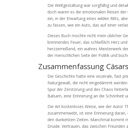
Die Weltgestaltung war sorgfältig und detai
doch waren es die emotionalen Reisen der C
ein, in der Erwartung eines wilden Ritts, ab
zu fassen, wie ein Auto, das auf einer verl
Dieses Buch mochte nicht mein üblicher G
brennendes Feuer, das schließlich Herz un
herzzerreißend, ein wahres Meisterwerk der
der menschlichen Seite der Politik und büc
Zusammenfassung Cäsars
Die Geschichte hatte eine viszerale, fast pr
Naturgewalt, die nicht eingedämmt werden 
Spur der Zerstörung und des Chaos hinterl
Balsam, eine Erinnerung an die Schönheit 
Die Art kostenloses Weise, wie der Autor 
zusammenwebt, ist eine Erinnerung daran, da
den dunkelsten Zeiten. Manchmal kommt man
Druide. Vertrauen, das zwischen Freunden ge