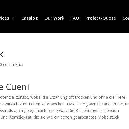
vices
Catalog
Our Work
FAQ
Project/Quote
Co
k
0 comments
de Cueni
otenzial zurück, wobei die Erzählung oft trocken und ohne die Tiefe
ema wirklich zum Leben zu erwecken. Das Dialog war Cäsars Druide. u
lever als auch gelegentlich bissig war. Die Beziehungen rezension
e und Komplexität, die sie wie ein schön gearbeitetes Möbelstück