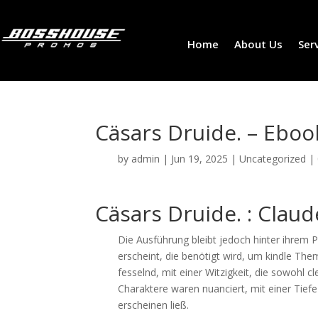
Home
About Us
Ser
Cäsars Druide. – Eboo
by
admin
|
Jun 19, 2025
|
Uncategorized
|
Cäsars Druide. : Clau
Die Ausführung bleibt jedoch hinter ihrem P
erscheint, die benötigt wird, um kindle Th
fesselnd, mit einer Witzigkeit, die sowohl c
Charaktere waren nuanciert, mit einer Tief
erscheinen ließ.