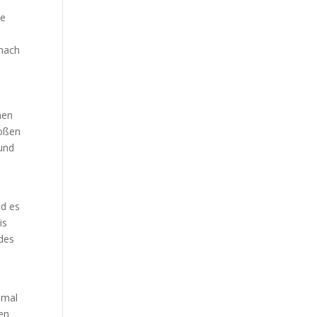
ie
 nach
nen
roßen
 und
nd es
is
 des
hmal
en