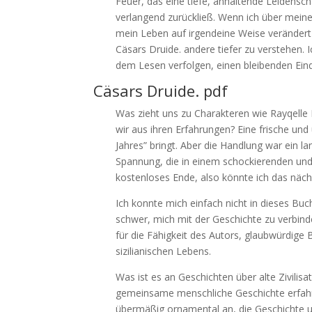
Feuer, das eine tiefe, anhaltende Leidensc
verlangend zurückließ. Wenn ich über meine 
mein Leben auf irgendeine Weise verändert
Cäsars Druide. andere tiefer zu verstehen. I
dem Lesen verfolgen, einen bleibenden Eind
Cäsars Druide. pdf
Was zieht uns zu Charakteren wie Rayqelle 
wir aus ihren Erfahrungen? Eine frische u
Jahres” bringt. Aber die Handlung war ein 
Spannung, die in einem schockierenden und 
kostenloses Ende, also könnte ich das näch
Ich konnte mich einfach nicht in dieses Buc
schwer, mich mit der Geschichte zu verbind
für die Fähigkeit des Autors, glaubwürdige
sizilianischen Lebens.
Was ist es an Geschichten über alte Zivilis
gemeinsame menschliche Geschichte erfahre
übermäßig ornamental an, die Geschichte 