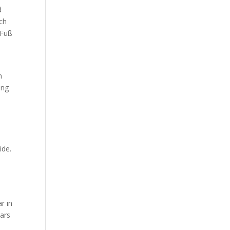
Our Work
d
uch
Our Clients
 Fuß
h
ung
ide.
r in
sars