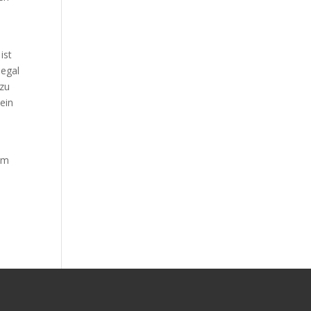
ist
 egal
 zu
ein
um