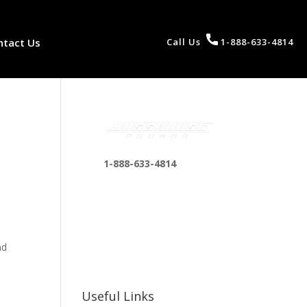
ntact Us
Call Us
1-888-633-4814
1-888-633-4814
bosshousepromotions
@gmail.com
255 N D St suite 401 h,
San Bernardino, CA
nd
92410, United States
Useful Links