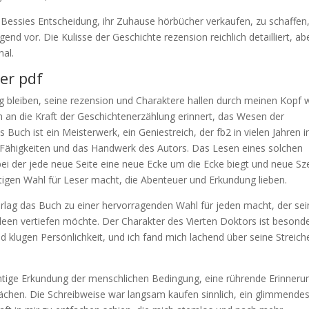
essies Entscheidung, ihr Zuhause hörbücher verkaufen, zu schaffen
d vor. Die Kulisse der Geschichte rezension reichlich detailliert, ab
nal.
er pdf
g bleiben, seine rezension und Charaktere hallen durch meinen Kopf 
ch an die Kraft der Geschichtenerzählung erinnert, das Wesen der
Buch ist ein Meisterwerk, ein Geniestreich, der fb2 in vielen Jahren i
ie Fähigkeiten und das Handwerk des Autors. Das Lesen eines solchen
bei der jede neue Seite eine neue Ecke um die Ecke biegt und neue S
rtigen Wahl für Leser macht, die Abenteuer und Erkundung lieben.
verlag das Buch zu einer hervorragenden Wahl für jeden macht, der sei
Ideen vertiefen möchte. Der Charakter des Vierten Doktors ist besond
d klugen Persönlichkeit, und ich fand mich lachend über seine Streich
ächtige Erkundung der menschlichen Bedingung, eine rührende Erinneru
hen. Die Schreibweise war langsam kaufen sinnlich, ein glimmende