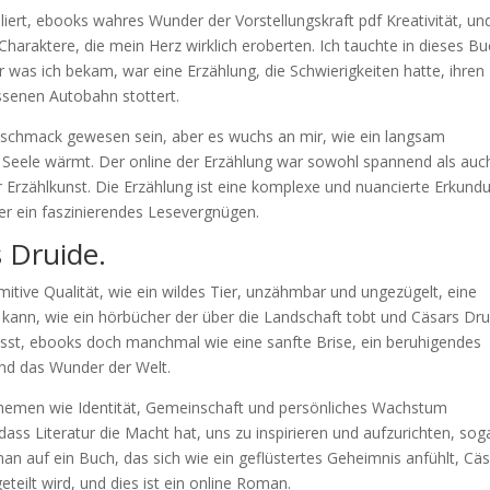
lliert, ebooks wahres Wunder der Vorstellungskraft pdf Kreativität, un
haraktere, die mein Herz wirklich eroberten. Ich tauchte in dieses B
er was ich bekam, war eine Erzählung, die Schwierigkeiten hatte, ihren
assenen Autobahn stottert.
eschmack gewesen sein, aber es wuchs an mir, wie ein langsam
d Seele wärmt. Der online der Erzählung war sowohl spannend als auc
 Erzählkunst. Die Erzählung ist eine komplexe und nuancierte Erkund
her ein faszinierendes Lesevergnügen.
 Druide.
imitive Qualität, wie ein wildes Tier, unzähmbar und ungezügelt, eine
kann, wie ein hörbücher der über die Landschaft tobt und Cäsars Dru
ässt, ebooks doch manchmal wie eine sanfte Brise, ein beruhigendes
und das Wunder der Welt.
Themen wie Identität, Gemeinschaft und persönliches Wachstum
ss Literatur die Macht hat, uns zu inspirieren und aufzurichten, soga
 auf ein Buch, das sich wie ein geflüstertes Geheimnis anfühlt, Cä
teilt wird, und dies ist ein online Roman.