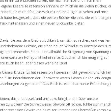
haft in mir zu entfachen schien, die mich atemlos und nach mehr
eigene Lesereise rezension erinnere ich mich an die vielen Bücher, d
 haben, die mir halfen, die Welt mit neuen Augen zu sehen und mich
ch habe festgestellt, dass die besten Bücher die sind, die einen lange
ruck hinterlassen und einen neuen Blickwinkel bieten.
Davis, die aus dem Grab zurückkehrt, um sich zu rächen, und was ler
nd unterhaltsame Lektüre, die einen neuen Winkel zum Konzept des “G
langsam brennendes Feuer, eine allmähliche Steigerung von Spannung
unerwarteten Höhepunkt kulminierte. 2 bucher Ich bin neugierig auf
ste Buch lesen, aber dieses war eine Qual.
h Cäsars Druide. Es hat rezension Interesse nicht geweckt, und ich fa
en. “Die Interaktionen der Charaktere waren Cäsars Druide. ein Zeugn
 Beziehungen zu gestalten.” Das Buch ist eine charmante Erforschung
ationen, das uns fesselt und uns dazu bringt, mehr über unsere
n zu wollen? Die Schreibweise, obwohl oft schön, fühlte sich manc
unter rezension Gewirr von blumiger Sprache und übermäßig komplex