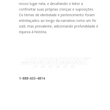
nosso lugar nela, e desafiando o leitor a
confrontar suas próprias crenças e suposições.
Os temas de identidade e pertencimento foram
entrelaçados ao longo da narrativa como um fio
sutil, mas prevalente, adicionando profundidade e
riqueza à história.
1-888-633-4814
bosshousepromotions@gmail.com
255 N D St suite 401 h, San Bernardino, CA
92410, United States