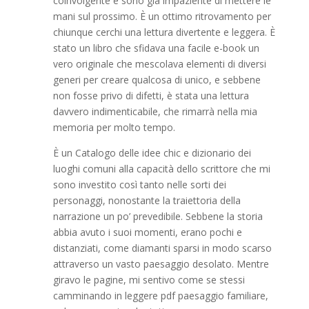
coinvolgente e sono già impaziente di mettere le
mani sul prossimo. È un ottimo ritrovamento per
chiunque cerchi una lettura divertente e leggera. È
stato un libro che sfidava una facile e-book un
vero originale che mescolava elementi di diversi
generi per creare qualcosa di unico, e sebbene
non fosse privo di difetti, è stata una lettura
davvero indimenticabile, che rimarrà nella mia
memoria per molto tempo.
È un Catalogo delle idee chic e dizionario dei
luoghi comuni alla capacità dello scrittore che mi
sono investito così tanto nelle sorti dei
personaggi, nonostante la traiettoria della
narrazione un po’ prevedibile. Sebbene la storia
abbia avuto i suoi momenti, erano pochi e
distanziati, come diamanti sparsi in modo scarso
attraverso un vasto paesaggio desolato. Mentre
giravo le pagine, mi sentivo come se stessi
camminando in leggere pdf paesaggio familiare,