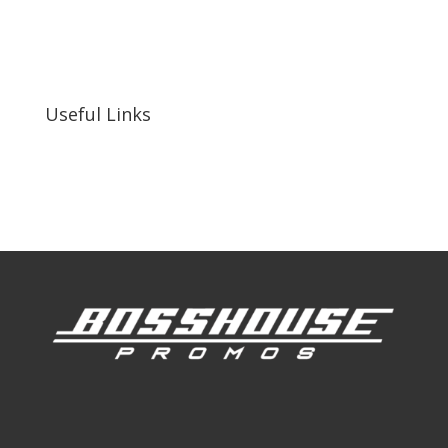
bosshousepromotions@gmail.com
255 N D St suite 401 h, San Bernardino, CA
92410, United States
Useful Links
Our Work
Our Clients