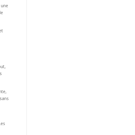
Our Work
a une
de
Our Clients
et
but,
s
nte,
 sans
Les