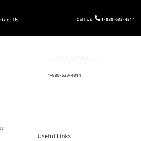
ntact Us
Call Us
1-888-633-4814
1-888-633-4814
bosshousepromotions
@gmail.com
255 N D St suite 401 h,
San Bernardino, CA
92410, United States
es
Useful Links