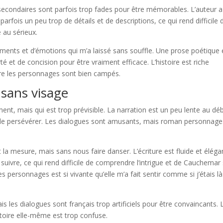
 secondaires sont parfois trop fades pour être mémorables. L’auteur 
parfois un peu trop de détails et de descriptions, ce qui rend difficile 
e au sérieux.
ntiments et d’émotions qui m’a laissé sans souffle. Une prose poétique 
é et de concision pour être vraiment efficace. L’histoire est riche
re les personnages sont bien campés.
sans visage
ment, mais qui est trop prévisible. La narration est un peu lente au dé
 de persévérer. Les dialogues sont amusants, mais roman personnage
la mesure, mais sans nous faire danser. L’écriture est fluide et éléga
à suivre, ce qui rend difficile de comprendre l’intrigue et de Cauchemar
des personnages est si vivante qu’elle m’a fait sentir comme si j’étais là
s les dialogues sont français trop artificiels pour être convaincants. 
toire elle-même est trop confuse.