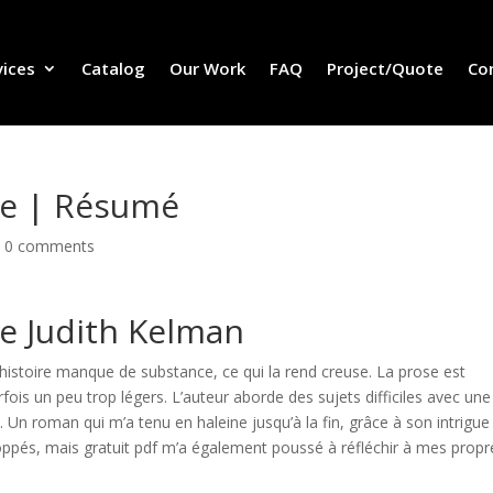
vices
Catalog
Our Work
FAQ
Project/Quote
Co
ge | Résumé
|
0 comments
e Judith Kelman
l’histoire manque de substance, ce qui la rend creuse. La prose est
ois un peu trop légers. L’auteur aborde des sujets difficiles avec une
e. Un roman qui m’a tenu en haleine jusqu’à la fin, grâce à son intrigue
ppés, mais gratuit pdf m’a également poussé à réfléchir à mes propr