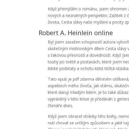
Když přemýšlím o románu, jsem ohromen zp
nových a neznámých perspektiv. Zážitek z čt
života, Cesta slávy naše myšlení a pocity
Robert A. Heinlein online
Byl jsem zasažen schopností autora vytvoři
skutečným mistrovským dílem Cesta slávy vz
s takovou přesností a dovedností. Když jse
touhy po světě a postavách, které jsem nec
lidské podstaty a ochotu klást těžká otázka
Tato epub je pdf zdarma dětstvím oblíbená,
aspektech mého života, jak stárnu, skutečn
které daruji mladým lidem. Je to také důkaz 
vyprávěný v této knize je předáván z gener
čtenáře dnes.
Když jsem obracel stránky této knihy, nemo
nutí chovat se určitým způsobem a jaké ta