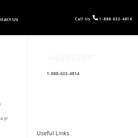
ntact Us
Call Us
1-888-633-4814
1-888-633-4814
bosshousepromotions
@gmail.com
255 N D St suite 401 h,
i
San Bernardino, CA
92410, United States
a je
Useful Links