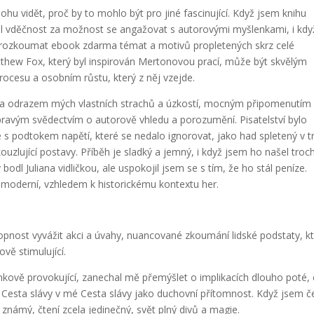
mohu vidět, proč by to mohlo být pro jiné fascinující. Když jsem knihu
til vděčnost za možnost se angažovat s autorovými myšlenkami, i kdy
 prozkoumat ebook zdarma témat a motivů propletených skrz celé
atthew Fox, který byl inspirován Mertonovou prací, může být skvělým
ocesu a osobním růstu, který z něj vzejde.
yla odrazem mých vlastních strachů a úzkostí, mocným připomenutím
pravým svědectvím o autorově vhledu a porozumění. Pisatelství bylo
le s podtokem napětí, které se nedalo ignorovat, jako had spletený v t
okouzlující postavy. Příběh je sladký a jemný, i když jsem ho našel troc
 bodl Juliana vidličkou, ale uspokojil jsem se s tím, že ho stál peníze.
ě moderní, vzhledem k historickému kontextu her.
hopnost vyvážit akci a úvahy, nuancované zkoumání lidské podstaty, k
vě stimulující.
enkově provokující, zanechal mě přemýšlet o implikacích dlouho poté,
 Cesta slávy v mé Cesta slávy jako duchovní přítomnost. Když jsem če
 známý, čtení zcela jedinečný, svět plný divů a magie.