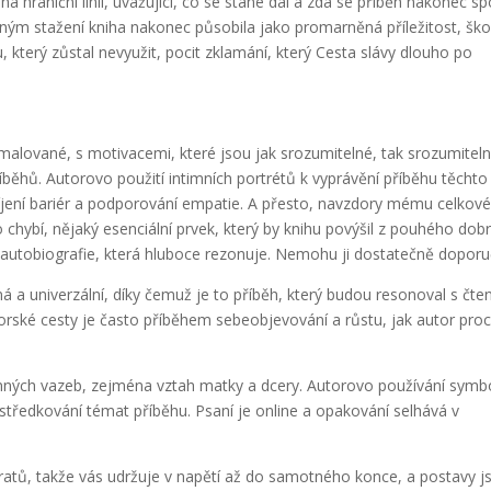
a hraniční linii, uvažující, co se stane dál a zda se příběh nakonec sp
ným stažení kniha nakonec působila jako promarněná příležitost, šk
, který zůstal nevyužit, pocit zklamání, který Cesta slávy dlouho po
lované, s motivacemi, které jsou jak srozumitelné, tak srozumiteln
íběhů. Autorovo použití intimních portrétů k vyprávění příběhu těchto
zbíjení bariér a podporování empatie. A přesto, navzdory mému celko
o chybí, nějaký esenciální prvek, který by knihu povýšil z pouhého dob
autobiografie, která hluboce rezonuje. Nemohu ji dostatečně doporuč
ná a univerzální, díky čemuž je to příběh, který budou resonoval s čte
orské cesty je často příběhem sebeobjevování a růstu, jak autor proc
inných vazeb, zejména vztah matky a dcery. Autorovo používání symbo
ostředkování témat příběhu. Psaní je online a opakování selhává v
ratů, takže vás udržuje v napětí až do samotného konce, a postavy j