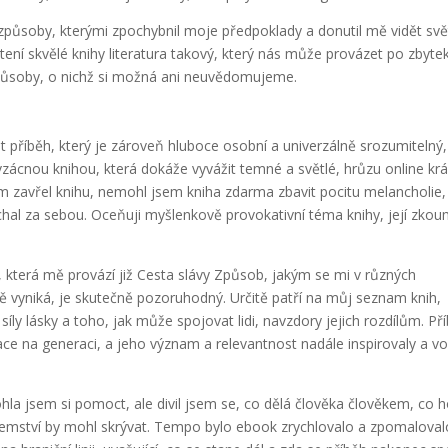
ůsoby, kterými zpochybnil moje předpoklady a donutil mě vidět svě
ení skvělé knihy literatura takový, který nás může provázet po zbyte
 způsoby, o nichž si možná ani neuvědomujeme.
t příběh, který je zároveň hluboce osobní a univerzálně srozumitelný,
ácnou knihou, která dokáže vyvážit temné a světlé, hrůzu online krá
m zavřel knihu, nemohl jsem kniha zdarma zbavit pocitu melancholie,
hal za sebou. Oceňuji myšlenkově provokativní téma knihy, její zkou
.
 která mě provází již Cesta slávy Způsob, jakým se mi v různých
ě vyniká, je skutečně pozoruhodný. Určitě patří na můj seznam knih,
síly lásky a toho, jak může spojovat lidi, navzdory jejich rozdílům. Př
ace na generaci, a jeho význam a relevantnost nadále inspirovaly a vo
hla jsem si pomoct, ale divil jsem se, co dělá člověka člověkem, co 
jemství by mohl skrývat. Tempo bylo ebook zrychlovalo a zpomaloval