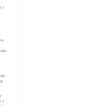
t z
k
su,
mání
íběh
dí
ho
o s