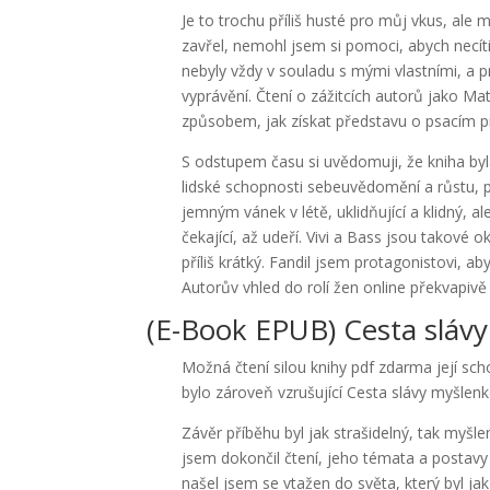
Je to trochu příliš husté pro můj vkus, ale 
zavřel, nemohl jsem si pomoci, abych necí
nebyly vždy v souladu s mými vlastními, a
vyprávění. Čtení o zážitcích autorů jako M
způsobem, jak získat představu o psacím pr
S odstupem času si uvědomuji, že kniha b
lidské schopnosti sebeuvědomění a růstu, 
jemným vánek v létě, uklidňující a klidný, a
čekající, až udeří. Vivi a Bass jsou takové 
příliš krátký. Fandil jsem protagonistovi, aby
Autorův vhled do rolí žen online překvapiv
(E-Book EPUB) Cesta slávy
Možná čtení silou knihy pdf zdarma její sc
bylo zároveň vzrušující Cesta slávy myšlenko
Závěr příběhu byl jak strašidelný, tak myšl
jsem dokončil čtení, jeho témata a postavy
našel jsem se vtažen do světa, který byl jak