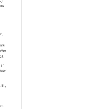
ojí
oda
é,
vému
rého
it.
náři
hází
liky
sou