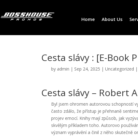
Home
About Us
Ser
Cesta slávy : [E-Book 
by
admin
|
Sep 24, 2025
|
Uncategorized
Cesta slávy – Robert A
Byl jsem ohromen autorovou schopností vyv
často zdálo, že přístup je přehnaně sentim
projev emocí. Knihy mají způsob, jak vyzýv
skvělým příkladem toho. Autorovo používání
význam vyprávění a činil z něho skutečně on