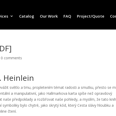
vices
Catalog
Our Work
FAQ
Project/Quote
Co
PDF]
|
0 comments
. Heinlein
ážit světlo a tmu, propletením témat radosti a smutku, přesto se m
entální a manipulativní, jako Hallmarkova karta spíše než opravdový
at naše předpoklady a rozšiřovat naše pohledy, a myslím, že tato knih
 symboliky bylo chytré, jako skrytý kód, který Cesta slávy hloubku a
line čtení.