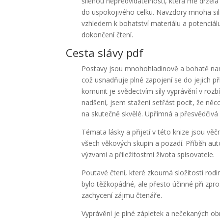
šílenou nepředvídatelností, která mě držela n
do uspokojivého celku. Navzdory mnoha sil
vzhledem k bohatství materiálu a potenciálu
dokončení čtení.
Cesta slávy pdf
Postavy jsou mnohohladinově a bohatě nama
což usnadňuje plné zapojení se do jejich př
komunit je svědectvím síly vyprávění v ro
nadšení, jsem stažení setřást pocit, že něc
na skutečně skvělé. Upřímná a přesvědčivá 
Témata lásky a přijetí v této knize jsou věč
všech věkových skupin a pozadí. Příběh aut
výzvami a příležitostmi života spisovatele.
Poutavé čtení, které zkoumá složitosti rod
bylo těžkopádné, ale přesto účinné při zpr
zachycení zájmu čtenáře.
Vyprávění je plné zápletek a nečekaných ob