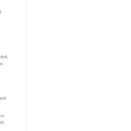
Our Work
ž
Our Clients
rávě,
hu
teré
 co
tl,