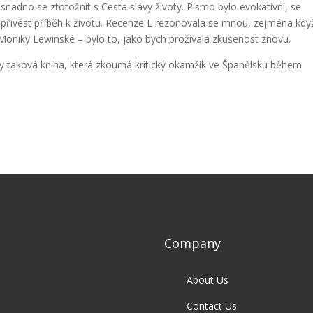
adno se ztotožnit s Cesta slávy životy. Písmo bylo evokativní, se
přivést příběh k životu. Recenze L rezonovala se mnou, zejména kdy
Moniky Lewinské – bylo to, jako bych prožívala zkušenost znovu.
vy taková kniha, která zkoumá kritický okamžik ve Španělsku během
Company
About Us
Contact Us