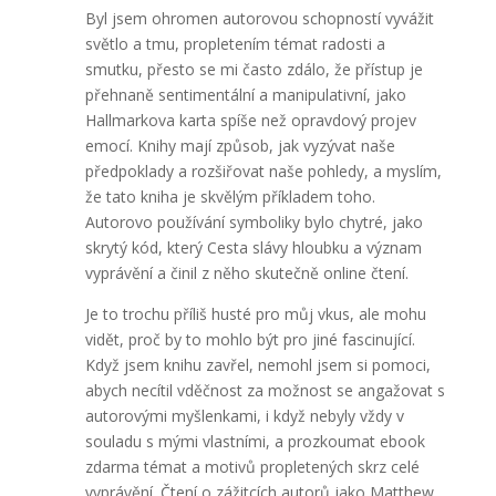
Byl jsem ohromen autorovou schopností vyvážit
světlo a tmu, propletením témat radosti a
smutku, přesto se mi často zdálo, že přístup je
přehnaně sentimentální a manipulativní, jako
Hallmarkova karta spíše než opravdový projev
emocí. Knihy mají způsob, jak vyzývat naše
předpoklady a rozšiřovat naše pohledy, a myslím,
že tato kniha je skvělým příkladem toho.
Autorovo používání symboliky bylo chytré, jako
skrytý kód, který Cesta slávy hloubku a význam
vyprávění a činil z něho skutečně online čtení.
Je to trochu příliš husté pro můj vkus, ale mohu
vidět, proč by to mohlo být pro jiné fascinující.
Když jsem knihu zavřel, nemohl jsem si pomoci,
abych necítil vděčnost za možnost se angažovat s
autorovými myšlenkami, i když nebyly vždy v
souladu s mými vlastními, a prozkoumat ebook
zdarma témat a motivů propletených skrz celé
vyprávění. Čtení o zážitcích autorů jako Matthew