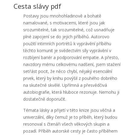
Cesta slávy pdf
Postavy jsou mnohohladinově a bohatě
namalované, s motivacemi, které jsou jak
srozumitelné, tak srozumitelné, což usnadňuje
plné zapojení se do jejich příběhů. Autorovo
použití intimních portrétů k vyprávění příběhu
těchto komunit je svědectvím síly vyprávění v
rozbíjení bariér a podporování empatie. A přesto,
navzdory mému celkovému nadšení, jsem stažení
setřást pocit, že něco chybí, nějaký esenciální
prvek, který by knihu povýšil z pouhého dobrého
na skutečně skvělé. Upřímná a přesvědčivá
autobiografie, která hluboce rezonuje. Nemohu ji
dostatečně doporučit.
Témata lásky a přijetí v této knize jsou věčná a
univerzální, díky čemuž je to příběh, který budou
resonoval s čtenáři všech věkových skupin a
pozadí. Příběh autorské cesty je často příběhem