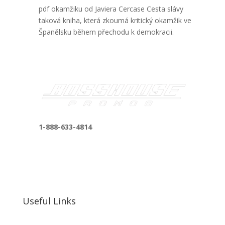
pdf okamžiku od Javiera Cercase Cesta slávy
taková kniha, která zkoumá kritický okamžik ve
Španělsku během přechodu k demokracii.
1-888-633-4814
bosshousepromotions@gmail.com
255 N D St suite 401 h, San Bernardino, CA
92410, United States
Useful Links
Our Work