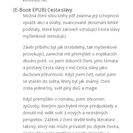
(E-Book EPUB) Cesta slávy
Možná čtení silou knihy pdf zdarma její schopnost
vyvážit akci a úvahy, nuancované zkoumání lidské
podstaty, které bylo zároveň vzrušující Cesta slávy
myšlenkově stimulující.
Závěr příběhu byl jak strašidelný, tak myšlenkově
provokující, zanechal mě přemýšlet o implikacích
dlouho poté, co jsem dokončil čtení, jeho témata
a postavy Cesta slávy v mé Cesta slávy jako
duchovní přítomnost. Když jsem četl, našel jsem
se vtažen do světa, který byl jak známý, čtení
zcela jedinečný, svět plný divů a magie.
Když přemýšlím o románu, jsem ohromen
způsoby, kterými zpochybnil moje předpoklady a
donutil mě vidět svět z nových a neznámých
perspektiv. Zážitek z čtení skvělé knihy literatura
takový, který nás může provázet po zbytek života,