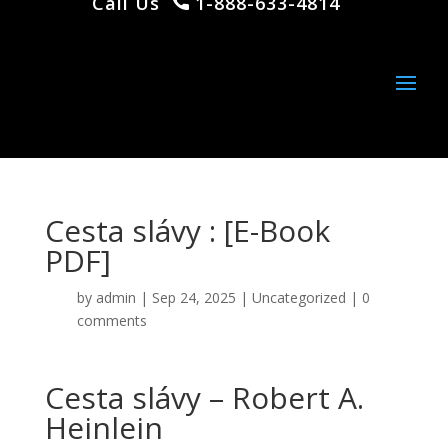
Call Us
1-888-633-4814
Cesta slávy : [E-Book
PDF]
by
admin
|
Sep 24, 2025
|
Uncategorized
|
0
comments
Cesta slávy – Robert A.
Heinlein