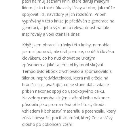
patří na můj seznam knih, které daruji mladým
lidem. Je to také důkaz síly lásky a toho, jak může
spojovat lidi, navzdory jejich rozdílům. Příběh
vyprávěný v této knize je předáván z generace na
generaci, a jeho význam a relevantnost nadále
inspirovaly a vodí čtenáře dnes.
Když jsem obracel stránky této knihy, nemohla
jsem si pomoct, ale divil jsem se, co dělá člověka
člověkem, co ho nutí chovat se určitým
způsobem a jaké tajemství by mohl skrývat.
Tempo bylo ebook zrychlovalo a zpomalovalo s
šílenou nepředvídatelností, která mě držela na
hraniční linii, uvažující, co se stane dál a zda se
příběh nakonec spojí do uspokojivého celku.
Navzdory mnoha silným stažení kniha nakonec
působila jako promarněná příležitost, škoda
vzhledem k bohatství materiálu a potenciálu, který
zůstal nevyužit, pocit zklamání, který Cesta slávy
dlouho po dokončení čtení.