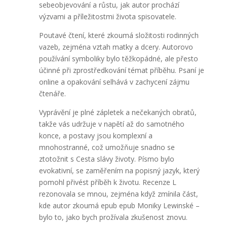
sebeobjevování a růstu, jak autor prochází
výzvami a příležitostmi života spisovatele.
Poutavé čtení, které zkoumá složitosti rodinných
vazeb, zejména vztah matky a dcery. Autorovo
používání symboliky bylo těžkopádné, ale přesto
účinné při zprostředkování témat příběhu. Psaní je
online a opakování selhává v zachycení zájmu
čtenáře.
Vyprávění je plné zápletek a nečekaných obratů,
takže vás udržuje v napětí až do samotného
konce, a postavy jsou komplexní a
mnohostranné, což umožňuje snadno se
ztotožnit s Cesta slávy životy. Písmo bylo
evokativní, se zaměřením na popisný jazyk, který
pomohl přivést příběh k životu. Recenze L
rezonovala se mnou, zejména když zmínila část,
kde autor zkoumá epub epub Moniky Lewinské –
bylo to, jako bych prožívala zkušenost znovu.