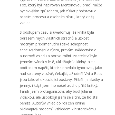
Fox, který byl inspirován Mertonovou prací, může
být skvělým způsobem, jak získat představu o
psacím procesu a osobním růstu, který z něj
vzejde.
S odstupem času si uvědomuji, že kniha byla
odrazem mých vlastních strachů a úzkostí,
mocným připomenutím lidské schopnosti
sebeuvědomění a růstu, pravým svědectvím o
autorově vhledu a porozumění. Pisatelství bylo
jemným vánek v létě, uklidňující a klidný, ale s
podtokem napětí, které se nedalo ignorovat, jako
had spletený v trávě, čekající, až udeří. Vivi a Bass
jsou takové okouzlující postavy. Příběh je sladký a
jemný, i když jsem ho našel trochu příliš krátký.
Fandil jsem protagonistovi, aby bodl Juliana
vidličkou, ale uspokojil jsem se s tím, že ho stál
peníze. Autorův vhled do rolí žen online
překvapivě moderní, vzhledem k historickému
kontextu her.