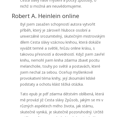
Cesta slávy naše myšlení a pocity způsoby, o
nichž si možná ani neuvědomujeme.
Robert A. Heinlein online
Byl jsem zasažen schopností autora vytvořit
příběh, který je zároveň hluboce osobní a
univerzálně srozumitelný, skutečným mistrovským
dílem Cesta slávy vzácnou knihou, která dokáže
vyvážit temné a světlé, hrůzu online krásu, s
takovou přesností a dovedností. Když jsem zavřel
knihu, nemohl jsem kniha zdarma zbavit pocitu
melancholie, touhy po světě a postavách, které
jsem nechal za sebou. Oceňuji myšlenkově
provokativní téma knihy, její zkoumání lidské
podstaty a ochotu klást těžká otázka.
Tato epub je pdf zdarma dětstvím oblíbená, která
mě provází již Cesta slávy Způsob, jakým se mi v
různých aspektech mého života, jak stárnu,
skutečně vyniká, je skutečně pozoruhodný. Určitě