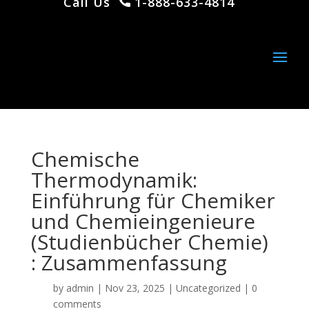
Call Us
1-888-633-4814
Chemische
Thermodynamik:
Einführung für Chemiker
und Chemieingenieure
(Studienbücher Chemie)
: Zusammenfassung
by
admin
|
Nov 23, 2025
|
Uncategorized
|
0
comments