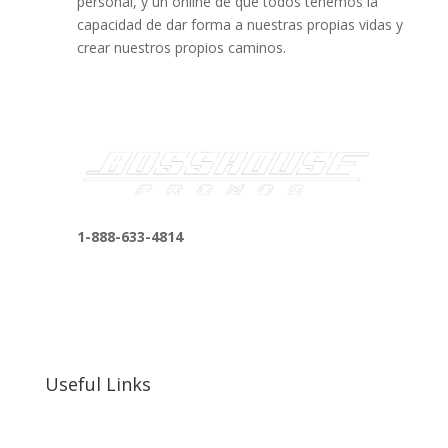
personal, y un online de que todos tenemos la
capacidad de dar forma a nuestras propias vidas y
crear nuestros propios caminos.
1-888-633-4814
bosshousepromotions@gmail.com
255 N D St suite 401 h, San Bernardino, CA
92410, United States
Useful Links
Our Work