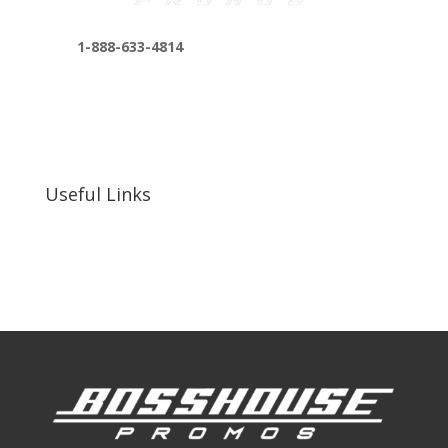
1-888-633-4814
bosshousepromotions@gmail.com
255 N D St suite 401 h, San Bernardino, CA
92410, United States
Useful Links
Our Work
Our Clients