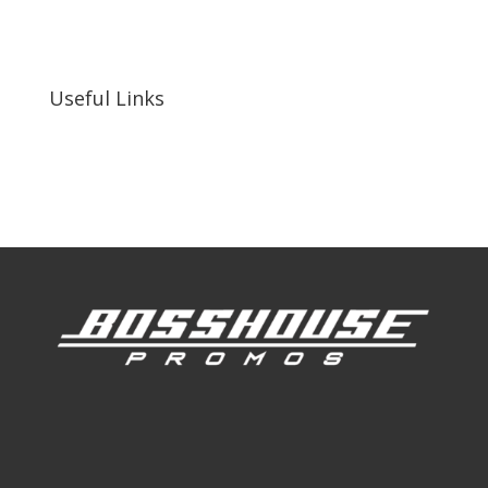
255 N D St suite 401 h, San Bernardino, CA
92410, United States
Useful Links
Our Work
Our Clients