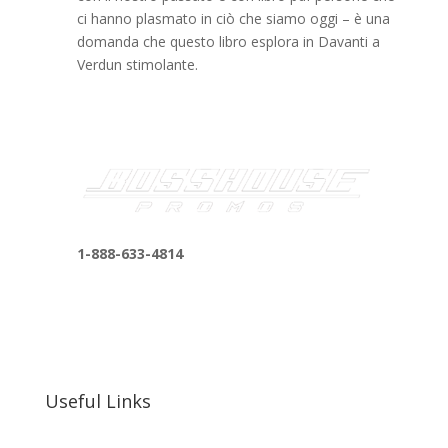
ci hanno plasmato in ciò che siamo oggi – è una
domanda che questo libro esplora in Davanti a
Verdun stimolante.
1-888-633-4814
bosshousepromotions@gmail.com
255 N D St suite 401 h, San Bernardino, CA
92410, United States
Useful Links
Our Work