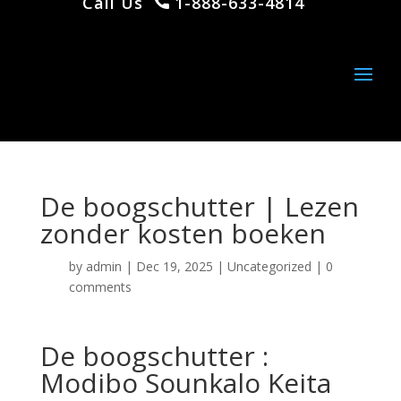
Call Us
1-888-633-4814
De boogschutter | Lezen
zonder kosten boeken
by
admin
|
Dec 19, 2025
|
Uncategorized
|
0
comments
De boogschutter :
Modibo Sounkalo Keita