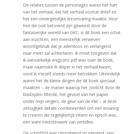
De relaties tussen de personages waren het hart
van het verhaal, dat het verhaal vooruit dreef en
het een onvergetelijke leeservaring maakte. Voor
hen die ooit betoverd zijn geweest door de
fantasierijke wereld van GKC, is dit boek een schat
aan inzichten, een meesterlijk verweven
woordgebruik dat je ademloos en verlangend
naar meer zal achterlaten. Ik moet toegeven dat
ik aanvankelijk enigszins pdf was over dit boek,
maar naarmate ik dieper in het verhaal kwam,
vond ik mezelf steeds meer betrokken. Uiteindelijk
waren het de kleine dingen die dit boek speciaal
maakten – de manier waarop het zonlicht door de
bladzijden filterde, het gevoel van het papier
onder mijn vingers, de geur van de inkt – al deze
zintuiglijke details combineerden om een ervaring
te creëren die tegelijkertijd intiem en episch was,
een ware meesterwerk van vertellen.
De schrijfstijl was uitnodigend en inlevend, een