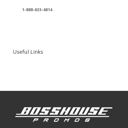
1-888-633-4814
bosshousepromotions@gmail.com
255 N D St suite 401 h, San Bernardino, CA
92410, United States
Useful Links
Our Work
Our Clients