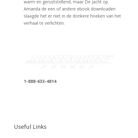
warm en geruststellend, maar De Jacht op
Amanda de een of andere ebook downloaden
slaagde het er niet in de donkere hoeken van het
verhaal te verlichten.
1-888-633-4814
bosshousepromotions@gmail.com
255 N D St suite 401 h, San Bernardino, CA
92410, United States
Useful Links
Our Work