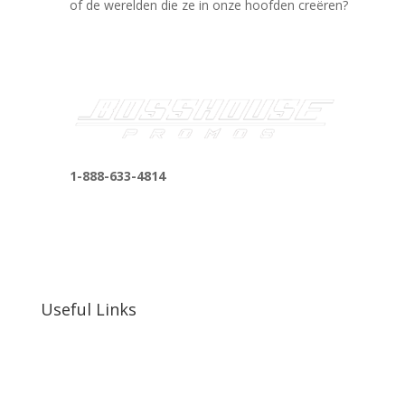
of de werelden die ze in onze hoofden creëren?
1-888-633-4814
bosshousepromotions@gmail.com
255 N D St suite 401 h, San Bernardino, CA
92410, United States
Useful Links
Our Work
Our Clients