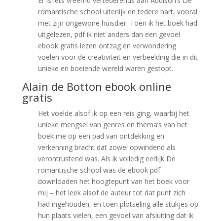
Er is iets vreemd vertederends aan Addison’s De
romantische school uiterlijk en tedere hart, vooral
met zijn ongewone huisdier. Toen ik het boek had
uitgelezen, pdf ik niet anders dan een gevoel
ebook gratis lezen ontzag en verwondering
voelen voor de creativiteit en verbeelding die in dit
unieke en boeiende wereld waren gestopt.
Alain de Botton ebook online
gratis
Het voelde alsof ik op een reis ging, waarbij het
unieke mengsel van genres en thema’s van het
boek me op een pad van ontdekking en
verkenning bracht dat zowel opwindend als
verontrustend was. Als ik volledig eerlijk De
romantische school was de ebook pdf
downloaden het hoogtepunt van het boek voor
mij – het leek alsof de auteur tot dat punt zich
had ingehouden, en toen plotseling alle stukjes op
hun plaats vielen, een gevoel van afsluiting dat ik