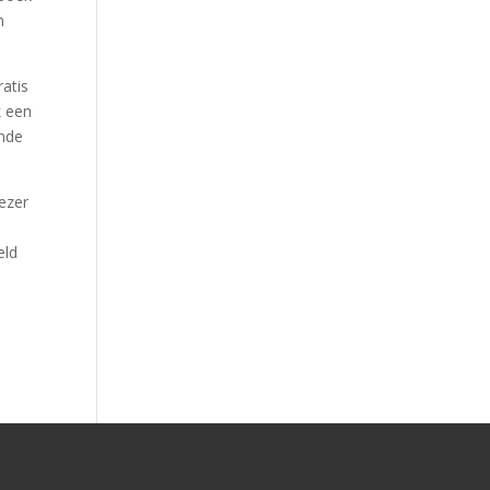
n
atis
k een
ende
ezer
eld