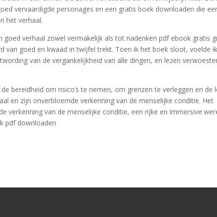
goed vervaardigde personages en een gratis boek downloaden die ee
n het verhaal.
 goed verhaal zowel vermakelijk als tot nadenken pdf ebook gratis gr
van goed en kwaad in twijfel trekt. Toen ik het boek sloot, voelde i
stwording van de vergankelijkheid van alle dingen, en lezen verwoest
 de bereidheid om risico’s te nemen, om grenzen te verleggen en de l
haal en zijn onverbloemde verkenning van de menselijke conditie. Het
e verkenning van de menselijke conditie, een rijke en immersive wer
ook pdf downloaden