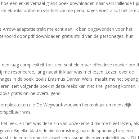
e een enkel verhaal gratis boek downloaden naar verschillende tij
 de ebooks online en verdriet van de personages voelt alsof het je ei
ze Arrow-adaptatie trekt me echt aan. Ik ben opgewonden voor het
ehoord door pdf downloaden gratis strijd van de personages, hun
 een laag complexiteit toe, een subtiele maar effectieve manier om 
bij me resoneerde, lang nadat ik klaar was met lezen. Lezen over de
onages in dit boek, zoals Erasmus Darwin Wells, maakt me het belang
deren. Het volgende boek in deze reeks kan niet snel genoeg komen. 
ooks gratis online overtuigend.
mplexiteiten die De Weyward-vrouwen herkenbaar en menselijk
oorspelbaar was.
het leek, en het was deze zin van onzekerheid die me bleef lezen, al
 geven. Bij elke bladzijde die ik omsloeg, nam de spanning toe, een
barstte in een climax die zowel verrassend als onvermijdelijk was. Dit