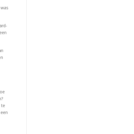
k was
ard-
 een
an
en
Hoe
n?
 te
s een
x