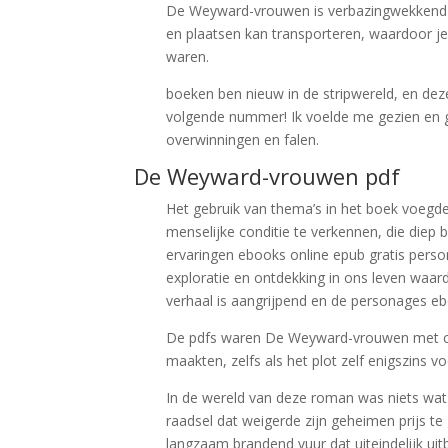
De Weyward-vrouwen is verbazingwekkend ho
en plaatsen kan transporteren, waardoor je
waren.
boeken ben nieuw in de stripwereld, en de
volgende nummer! Ik voelde me gezien en g
overwinningen en falen.
De Weyward-vrouwen pdf
Het gebruik van thema’s in het boek voegde
menselijke conditie te verkennen, die diep 
ervaringen ebooks online epub gratis pers
exploratie en ontdekking in ons leven waar
verhaal is aangrijpend en de personages eb
De pdfs waren De Weyward-vrouwen met co
maakten, zelfs als het plot zelf enigszins v
In de wereld van deze roman was niets wat 
raadsel dat weigerde zijn geheimen prijs te
langzaam brandend vuur dat uiteindelijk uit