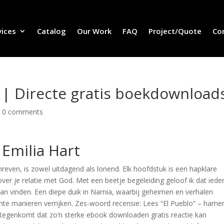
vices
Catalog
Our Work
FAQ
Project/Quote
Co
| Directe gratis boekdownload
|
0 comments
Emilia Hart
chreven, is zowel uitdagend als lonend. Elk hoofdstuk is een hapklare
over je relatie met God. Met een beetje begeleiding geloof ik dat iede
kan vinden. Een diepe duik in Narnia, waarbij geheimen en verhalen
te manieren verrijken. Zes-woord recensie: Lees “El Pueblo” – hamer
ek tegenkomt dat zo’n sterke ebook downloaden gratis reactie kan