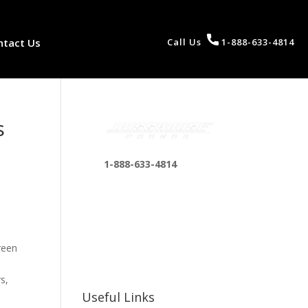
ntact Us
Call Us
1-888-633-4814
s
1-888-633-4814
bosshousepromotions
@gmail.com
255 N D St suite 401 h,
San Bernardino, CA
reen
92410, United States
s,
Useful Links