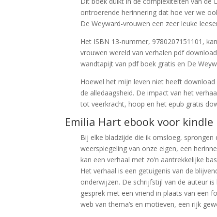
Dit boek duikt in de complexiteiten van de 
ontroerende herinnering dat hoe ver we ook
De Weyward-vrouwen een zeer leuke leeserv
Het ISBN 13-nummer, 9780207151101, kan 
vrouwen wereld van verhalen pdf downloade
wandtapijt van pdf boek gratis en De Weyw
Hoewel het mijn leven niet heeft download
de alledaagsheid. De impact van het verha
tot veerkracht, hoop en het epub gratis dow
Emilia Hart ebook voor kindle
Bij elke bladzijde die ik omsloeg, sprong
weerspiegeling van onze eigen, een herinner
kan een verhaal met zo’n aantrekkelijke bas
Het verhaal is een getuigenis van de blijv
onderwijzen. De schrijfstijl van de auteur i
gesprek met een vriend in plaats van een f
web van thema’s en motieven, een rijk gewe