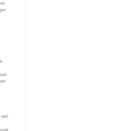
den
gen
de
 van
Het
s een
 boek