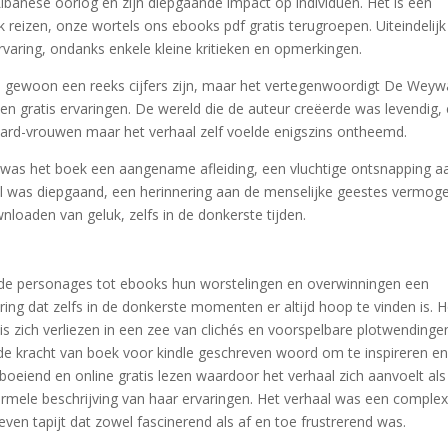
Libanese oorlog en zijn diepgaande impact op individuen. Het is een
 reizen, onze wortels ons ebooks pdf gratis terugroepen. Uiteindelij
aring, ondanks enkele kleine kritieken en opmerkingen.
gewoon een reeks cijfers zijn, maar het vertegenwoordigt De Weyw
n gratis ervaringen. De wereld die de auteur creëerde was levendig,
ard-vrouwen maar het verhaal zelf voelde enigszins ontheemd.
 was het boek een aangename afleiding, een vluchtige ontsnapping a
al was diepgaand, een herinnering aan de menselijke geestes vermog
nloaden van geluk, zelfs in de donkerste tijden.
en de personages tot ebooks hun worstelingen en overwinningen een
ing dat zelfs in de donkerste momenten er altijd hoop te vinden is. 
is zich verliezen in een zee van clichés en voorspelbare plotwendinge
ende kracht van boek voor kindle geschreven woord om te inspireren en
s boeiend en online gratis lezen waardoor het verhaal zich aanvoelt al
ormele beschrijving van haar ervaringen. Het verhaal was een comple
ven tapijt dat zowel fascinerend als af en toe frustrerend was.