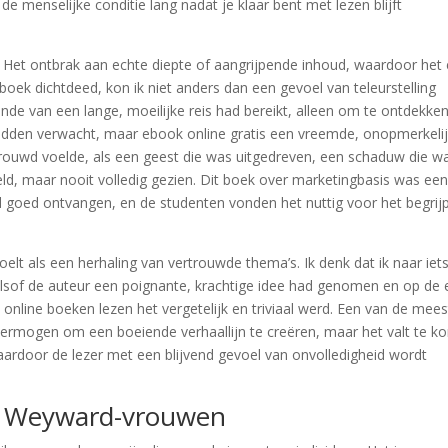
e menselijke conditie lang nadat je klaar bent met lezen blijft
ng. Het ontbrak aan echte diepte of aangrijpende inhoud, waardoor het
oek dichtdeed, kon ik niet anders dan een gevoel van teleurstelling
 einde van een lange, moeilijke reis had bereikt, alleen om te ontdekke
dden verwacht, maar ebook online gratis een vreemde, onopmerkeli
trouwd voelde, als een geest die was uitgedreven, een schaduw die w
d, maar nooit volledig gezien. Dit boek over marketingbasis was ee
d goed ontvangen, en de studenten vonden het nuttig voor het begrij
oelt als een herhaling van vertrouwde thema’s. Ik denk dat ik naar iet
alsof de auteur een poignante, krachtige idee had genomen en op de
online boeken lezen het vergetelijk en triviaal werd. Een van de mees
 vermogen om een boeiende verhaallijn te creëren, maar het valt te kor
waardoor de lezer met een blijvend gevoel van onvolledigheid wordt
 De Weyward-vrouwen