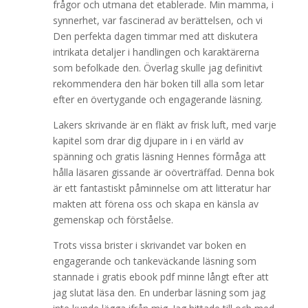
frågor och utmana det etablerade. Min mamma, i
synnerhet, var fascinerad av berättelsen, och vi
Den perfekta dagen timmar med att diskutera
intrikata detaljer i handlingen och karaktärerna
som befolkade den. Överlag skulle jag definitivt
rekommendera den här boken till alla som letar
efter en övertygande och engagerande läsning.
Lakers skrivande är en fläkt av frisk luft, med varje
kapitel som drar dig djupare in i en värld av
spänning och gratis läsning Hennes förmåga att
hålla läsaren gissande är oöverträffad. Denna bok
är ett fantastiskt påminnelse om att litteratur har
makten att förena oss och skapa en känsla av
gemenskap och förståelse.
Trots vissa brister i skrivandet var boken en
engagerande och tankeväckande läsning som
stannade i gratis ebook pdf minne långt efter att
jag slutat läsa den. En underbar läsning som jag