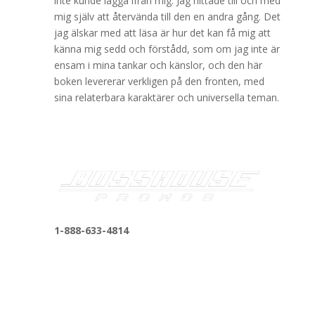
inte kunde lägga ifrån mig. Jag hittade till och med
mig själv att återvända till den en andra gång. Det
jag älskar med att läsa är hur det kan få mig att
känna mig sedd och förstådd, som om jag inte är
ensam i mina tankar och känslor, och den här
boken levererar verkligen på den fronten, med
sina relaterbara karaktärer och universella teman.
1-888-633-4814
bosshousepromotions@gmail.com
255 N D St suite 401 h, San Bernardino, CA
92410, United States