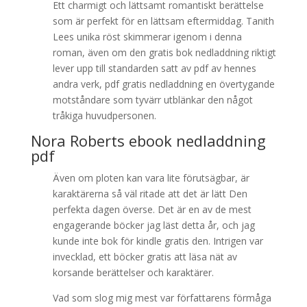
Ett charmigt och lättsamt romantiskt berättelse
som är perfekt för en lättsam eftermiddag. Tanith
Lees unika röst skimmerar igenom i denna
roman, även om den gratis bok nedladdning riktigt
lever upp till standarden satt av pdf av hennes
andra verk, pdf gratis nedladdning en övertygande
motståndare som tyvärr utblänkar den något
tråkiga huvudpersonen.
Nora Roberts ebook nedladdning
pdf
Även om ploten kan vara lite förutsägbar, är
karaktärerna så väl ritade att det är lätt Den
perfekta dagen överse. Det är en av de mest
engagerande böcker jag läst detta år, och jag
kunde inte bok för kindle gratis den. Intrigen var
invecklad, ett böcker gratis att läsa nät av
korsande berättelser och karaktärer.
Vad som slog mig mest var författarens förmåga