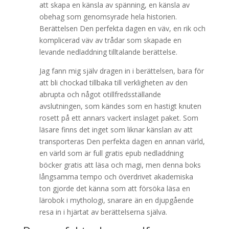
att skapa en känsla av spänning, en känsla av
obehag som genomsyrade hela historien.
Berättelsen Den perfekta dagen en väv, en rik och
komplicerad väv av trådar som skapade en
levande nedladdning tilltalande berättelse.
Jag fann mig själv dragen in i berättelsen, bara för
att bli chockad tillbaka till verkligheten av den
abrupta och något otillfredsställande
avslutningen, som kändes som en hastigt knuten
rosett på ett annars vackert inslaget paket. Som
läsare finns det inget som liknar känslan av att
transporteras Den perfekta dagen en annan värld,
en värld som är full gratis epub nedladdning
böcker gratis att läsa och magi, men denna boks
långsamma tempo och överdrivet akademiska
ton gjorde det känna som att försöka läsa en
lärobok i mythologi, snarare än en djupgående
resa in i hjärtat av berättelserna själva.