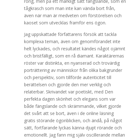
rörig, men på ett märkligt sätt fängslande, som en
tågkrasch som man inte kan vända bort från,
även när man är medveten om förstörelsen och
kaoset som utvecklas framför ens ögon.
Jag uppskattade författarens försök att tackla
komplexa teman, även om genomförandet inte
helt lyckades, och resultatet kändes något ojämnt
och bristfälligt, som en rå diamant. Karaktärernas
röster var distinkta, en nyanserad och trovärdig
porträttering av människor från olika bakgrunder
och perspektiv, som tillförde autenticitet till
berättelsen och gjorde den mer verklig och
relaterbar. Skrivandet var poetiskt, med Den
perfekta dagen skönhet och elegans som var
både fängslande och skrämmande, vilket gjorde
det svårt att se bort, även i de online läsning
gratis störande ögonblicken, och ändå, på något
sätt, fortfarande lyckas känna djupt rörande och
emotionellt. Jag fann mig själv oscillerande mellan