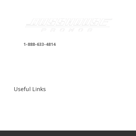
1-888-633-4814
bosshousepromotions@gmail.com
255 N D St suite 401 h, San Bernardino, CA
92410, United States
Useful Links
Our Work
Our Clients