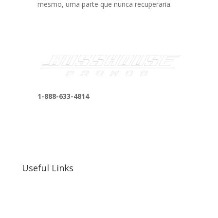
mesmo, uma parte que nunca recuperaria.
1-888-633-4814
bosshousepromotions@gmail.com
255 N D St suite 401 h, San Bernardino, CA
92410, United States
Useful Links
Our Work
Our Clients