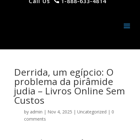
Call Us
1-888-633-4814
Derrida, um egípcio: O
problema da pirâmide
judia – Livros Online Sem
Custos
by
admin
|
Nov 4, 2025
|
Uncategorized
|
0
comments