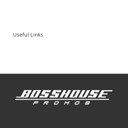
bosshousepromotions@gmail.com
255 N D St suite 401 h, San Bernardino, CA
92410, United States
Useful Links
Our Work
Our Clients