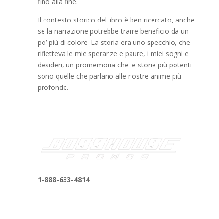
fino alla fine.
Il contesto storico del libro è ben ricercato, anche
se la narrazione potrebbe trarre beneficio da un
po’ più di colore. La storia era uno specchio, che
rifletteva le mie speranze e paure, i miei sogni e
desideri, un promemoria che le storie più potenti
sono quelle che parlano alle nostre anime più
profonde.
1-888-633-4814
bosshousepromotions@gmail.com
255 N D St suite 401 h, San Bernardino, CA