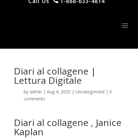
Call Us
1-888-633-4814
Diari al collagene |
Lettura Digitale
by
admin
|
Aug 4, 2025
|
Uncategorized
|
0
comments
Diari al collagene , Janice
Kaplan