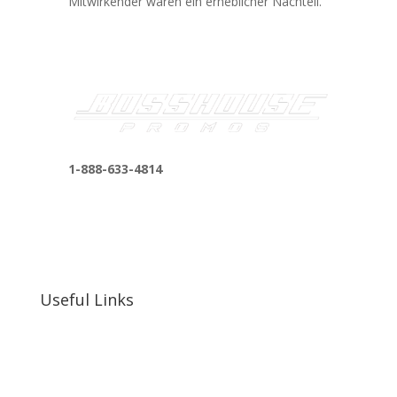
Mitwirkender waren ein erheblicher Nachteil.
1-888-633-4814
bosshousepromotions@gmail.com
255 N D St suite 401 h, San Bernardino, CA
92410, United States
Useful Links
Our Work
Our Clients