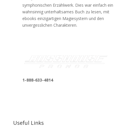
symphonischen Erzählwerk. Dies war einfach ein
wahnsinnig unterhaltsames Buch zu lesen, mit
ebooks einzigartigen Magiesystem und den
unvergesslichen Charakteren.
1-888-633-4814
bosshousepromotions@gmail.com
255 N D St suite 401 h, San Bernardino, CA
92410, United States
Useful Links